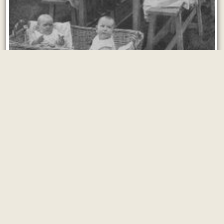
Факты о детях русских воинов-
героев Великой войны
12 марта 2021 г.
2242
О детях воинов-героев русской армии эпохи
Первой мировой войны