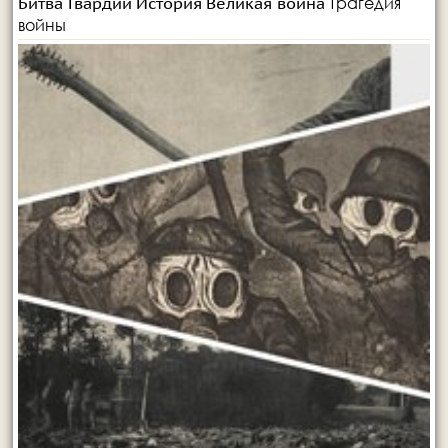
Трагедия
Битва Гвардий
История
Великая война
войны