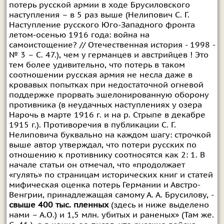
потерь русской армии в ходе Брусиловского
наступления – в 5 раз выше (Нелипович С. Г.
Наступление русского Юго-Западного фронта
летом-осенью 1916 года: война на
самоистощение? // Отечественная история - 1998 -
№ 3 – С. 47.), чем у германцев и австрийцев ! Это
тем более удивительно, что потерь в таком
соотношении русская армия не несла даже в
кровавых попытках при недостаточной огневой
поддержке прорвать эшелонированную оборону
противника (в неудачных наступлениях у озера
Нарочь в марте 1916 г. и на р. Стрыпе в декабре
1915 г.). Противоречия в публикации С. Г.
Нелиповича буквально на каждом шагу: строчкой
выше автор утверждал, что потери русских по
отношению к противнику соотносятся как 2: 1. В
начале статьи он отмечал, что «продолжает
«гулять» по страницам исторических книг и статей
мифическая оценка потерь Германии и Австро-
Венгрии, принадлежащая самому А. А. Брусилову, -
свыше 400 тыс. пленных
(здесь и ниже выделено
нами – А.О.) и 1,5 млн. убитых и раненых» (Там же.