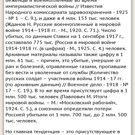
Беженцы и военнопленные во время
империалистической войны // Известия
Народного комиссариата здравоохранения - 1925
- № 1 – С. 9.), и даже в 4 млн. 153 тыс. человек
(Жданов Н. Русские военнопленные в мировой
войне 1914—1918 гг. - М., 1920. С. 71.). Число
убитых, по данным Ставки на 1 сентября 1917 г.,
составляло 775 тыс. (Россия в мировой войне
1914-1918 гг. (в цифрах) - М., 1925. С. 4.) человек.
Архивные материалы называли также цифру в 1
млн. 61 тыс. – причем, это убитые, умершие от
ран и болезней, отравленные газами, пропавшие
без вести и уволенные от службы (Количество
русских солдат – участников войны 1914 - 17 гг.
(по архивным данным) // Военное дело - 1918 - №
17 – С. 19.). В то же время присутствует цифра в 1
млн. 500 тыс. человек (Павлович М. Итоги
мировой войны. – М.: «Московский рабочий»,
1924. С. 5.), а союзники определяли потери
Россией убитыми от 1 млн. 700 тыс. до 2 млн. 500
тыс. человек.
Но главная тенденция – это присутствующее в