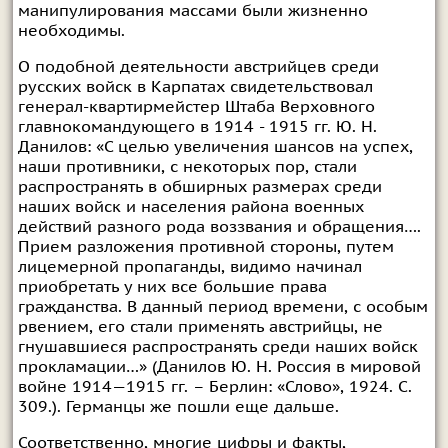
манипулирования массами были жизненно
необходимы.
О подобной деятельности австрийцев среди
русских войск в Карпатах свидетельствовал
генерал-квартирмейстер Штаба Верховного
главнокомандующего в 1914 - 1915 гг. Ю. Н.
Данилов: «С целью увеличения шансов на успех,
наши противники, с некоторых пор, стали
распространять в обширных размерах среди
наших войск и населения района военных
действий разного рода воззвания и обращения….
Прием разложения противной стороны, путем
лицемерной пропаганды, видимо начинал
приобретать у них все большие права
гражданства. В данный период времени, с особым
рвением, его стали применять австрийцы, не
гнушавшиеся распространять среди наших войск
прокламации…» (Данилов Ю. Н. Россия в мировой
войне 1914—1915 гг. – Берлин: «Слово», 1924. С.
309.). Германцы же пошли еще дальше.
Соответственно, многие цифры и факты,