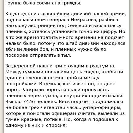
группа была сосчитана трижды.
Когда одна из славнейших дивизий нашей армии,
под начальством генерала Некрасова, разбила
наголову австрийцев под Сенявой и взяла массу
пленных, хотелось установить точно их цифру. Но
в то же время тратить много времени на подсчет
нельзя было, потому что штаб дивизии находился
вблизи линии боя, и пленных нужно было
поскорее отправлять в тыл.
За деревней нашли три стоящим в ряд гумна.
Между гумнами поставили цепь солдат, чтобы ни
один из пленных не мог пройти между
постройками. В гумнах, как известно, по двое
ворот. Раскрыли ворота и стали пропускать
пленных через гумна, а внутри их подсчитывали.
Вышло 7436 человек. Весь подсчет продолжался
не более трех четвертей часа… унтер-офицеры,
которые помогали офицерам считать, вылезли из
гумен красные, потные. Но, когда я подошел к
одному из них и спросил: