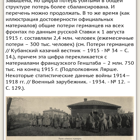
завышена, но цифра потерь убитыми в общей
структуре потерь более сбалансирована. И
перечень можно продолжать. В то же время (как
иллюстрация достоверности официальных
материалов) общие потери германцев на всех
фронтах по данным русской Ставки к 1 августа
1915 г. составляли 2,4 млн. человек (ежемесячные
потери – 300 тыс. человек) (см. Потери германцев
// Кубанский казачий вестник – 1915 - № 34 – С.
14.), причем эта цифра перекликается с
материалами французского Генштаба – 2 млн. 750
тыс. на конец 1915 г. (Подполковник Лярше.
Некоторые статистические данные войны 1914—
1918 гг. // Военный зарубежник. - 1934. - № 12. –
С. 129.).