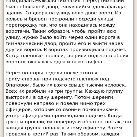
находилась мужская гимназия. Перед гимназий
был небольшой двор, тянувшийся вдоль фасада
здания. Со двора на улицу вело двое ворот. Из
кольев и бревен построили посреди улицы
перегородку так, что она находилась между
воротами. Таким образом, чтобы пройти всю
улицу, нужно было войти через одни ворота в
гимназический двор, пройти его и выйти через
другие ворота. В воротах производился подсчет.
Когда пленные прошли, сверили подсчет в обоих
воротах; оказалась одна и та же цифра.
Через полторы недели после этого я
присутствовал при подсчете пленных под
Опатовом. Было их взято свыше тысячи человек.
Всех их разбили на три группы. Каждую группу
выстроили в одну шеренгу. Потом шеренги
повернули направо и повели мимо трех
офицеров, которые со своими помощниками
унтер-офицерами производили подсчет. Когда
группы прошли, их повернули обратно, но так, что
каждая группа попала к иному офицеру. Затем
провели в третий раз. Таким образом, каждая