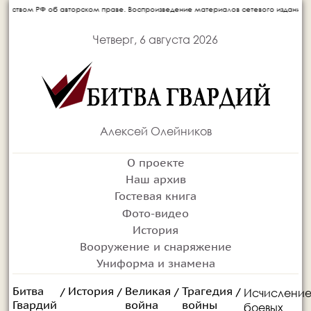
рском праве. Воспроизведение материалов сетевого издания запрещается без письме
Четверг, 6 августа 2026
Алексей Олейников
О проекте
Наш архив
Гостевая книга
Фото-видео
История
Вооружение и снаряжение
Униформа и знамена
Битва
История
Великая
Трагедия
Исчислени
/
/
/
/
Гвардий
война
войны
боевых