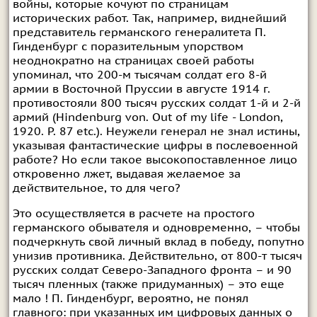
войны, которые кочуют по страницам
исторических работ. Так, например, виднейший
представитель германского генералитета П.
Гинденбург с поразительным упорством
неоднократно на страницах своей работы
упоминал, что 200-м тысячам солдат его 8-й
армии в Восточной Пруссии в августе 1914 г.
противостояли 800 тысяч русских солдат 1-й и 2-й
армий (Hindenburg von. Out of my life - London,
1920. P. 87 etc.). Неужели генерал не знал истины,
указывая фантастические цифры в послевоенной
работе? Но если такое высокопоставленное лицо
откровенно лжет, выдавая желаемое за
действительное, то для чего?
Это осуществляется в расчете на простого
германского обывателя и одновременно, – чтобы
подчеркнуть свой личный вклад в победу, попутно
унизив противника. Действительно, от 800-т тысяч
русских солдат Северо-Западного фронта – и 90
тысяч пленных (также придуманных) – это еще
мало ! П. Гинденбург, вероятно, не понял
главного: при указанных им цифровых данных о