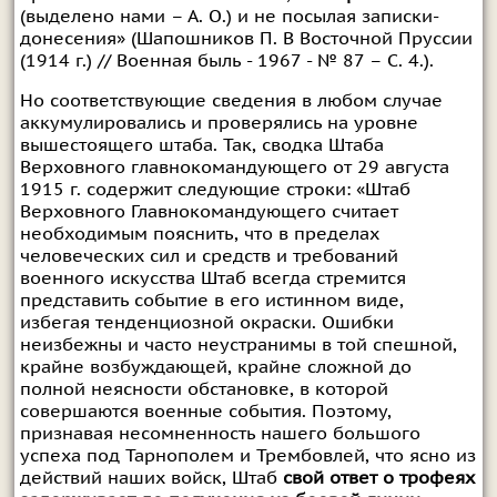
(выделено нами – А. О.) и не посылая записки-
донесения» (Шапошников П. В Восточной Пруссии
(1914 г.) // Военная быль - 1967 - № 87 – С. 4.).
Но соответствующие сведения в любом случае
аккумулировались и проверялись на уровне
вышестоящего штаба. Так, сводка Штаба
Верховного главнокомандующего от 29 августа
1915 г. содержит следующие строки: «Штаб
Верховного Главнокомандующего считает
необходимым пояснить, что в пределах
человеческих сил и средств и требований
военного искусства Штаб всегда стремится
представить событие в его истинном виде,
избегая тенденциозной окраски. Ошибки
неизбежны и часто неустранимы в той спешной,
крайне возбуждающей, крайне сложной до
полной неясности обстановке, в которой
совершаются военные события. Поэтому,
признавая несомненность нашего большого
успеха под Тарнополем и Трембовлей, что ясно из
действий наших войск, Штаб
свой ответ о трофеях