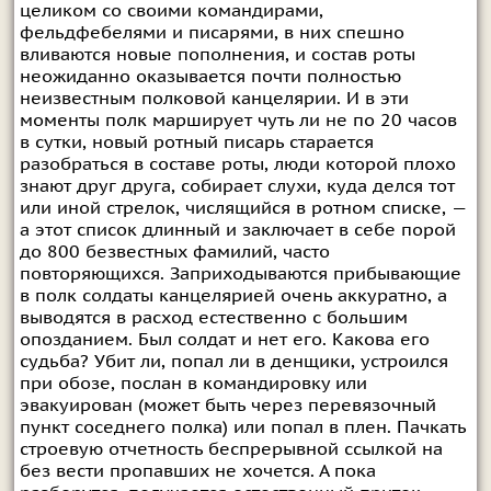
целиком со своими командирами,
фельдфебелями и писарями, в них спешно
вливаются новые пополнения, и состав роты
неожиданно оказывается почти полностью
неизвестным полковой канцелярии. И в эти
моменты полк марширует чуть ли не по 20 часов
в сутки, новый ротный писарь старается
разобраться в составе роты, люди которой плохо
знают друг друга, собирает слухи, куда делся тот
или иной стрелок, числящийся в ротном списке, —
а этот список длинный и заключает в себе порой
до 800 безвестных фамилий, часто
повторяющихся. Заприходываются прибывающие
в полк солдаты канцелярией очень аккуратно, а
выводятся в расход естественно с большим
опозданием. Был солдат и нет его. Какова его
судьба? Убит ли, попал ли в денщики, устроился
при обозе, послан в командировку или
эвакуирован (может быть через перевязочный
пункт соседнего полка) или попал в плен. Пачкать
строевую отчетность беспрерывной ссылкой на
без вести пропавших не хочется. А пока