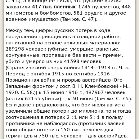
С. 41.), а в конце ее писал, что русские войска
захватили
417 тыс. пленных
, 1745 пулеметов, 448
минометов и бомбометов, 581 орудие и другое
военное имущество» (Там же. С. 47.).
Между тем, цифры русских потерь в ходе
наступления приводились в солидной работе,
написанной на основе архивных материалов:
289298 человек (убитые, умершие, раненые,
контуженные, пропавшие без вести – причем,
убито и умерло из них 41398 человек
(Стратегический очерк войны 1914—1918 гг. Ч. 5.
Период с октября 1915 по сентябрь 1916 г.
Позиционная война и прорыв австрийцев Юго-
Западным фронтом / сост. В. Н. Клембовский - М.,
1920. С. 58.)) к 15 июня 1916 г., 497967 человек
(из них 62155 убитых) – к 30 июня (Там же. С. 73.).
Если даже предположить, что бои июля-августа
увеличили общие потери до миллиона, то и тогда
соотношения в потерях 2 : 1 или 5 : 1 в пользу
противника не наблюдалось (противник заявил
свои общие потери в 150 тыс. человек для
германцев и 750 тыс. человек – для австрийцев.