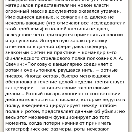
материалов представителями новой власти
огромный массив документов оказался утрачен.
Имеющиеся данные, к сожалению, далеко не
исчерпывающие (что отмечают все исследователи
этой проблемы) и полной картины не дают,
вследствие чего приходится применять аналогии
и допущения. Интересную характеристику
отчетности в данной сфере давал офицер,
знакомый с этим на практике – командир 6-го
Финляндского стрелкового полка полковник А. А.
Свечин: «Полковую канцелярию соединяет с
ротами очень тонкая, рвущаяся нить, — ротные
писаря. Иногда острая, быстро меняющаяся
обстановка в течение целой недели препятствует
канцелярии … заняться своим хлопотливым
делом… Ротный писарь хлопочет о соответствии
действительности со списками, которые ведутся в
полку, ежедневно циркулирует между штабом
полка и ротой, представляет данные об убыли; но
весь этот механизм функционирует до того
момента, когда потери начинают принимать
катастрофические размеры, роты исчезают