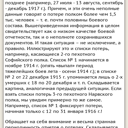
позднее (например, 27 июля - 13 августа, сентябрь
- декабрь 1917 г.). Причем, и эти очень неполные
данные говорят о потере полком более чем 1,5
тыс. человек – т. е. почти половины боевого
состава. Вышеприведенная информация в целом
свидетельствует как о низком качестве боевой
отчетности, так и о неполноте сохранившихся
документов. И такая ситуация – не исключение, а
правило. Иллюстрируют это и списки потерь,
например, касающиеся 2-го пехотного
Софийского полка. Список № 1 начинается в
ноябре 1914 г. (опять «выпал» период
тяжелейших боев лета - осени 1914 г.); в списке
№ 2 от 22 декабря 1915 г. упоминается лишь о 2-х
умерших с 18 по 20 декабря и т. п. Складывается
картина, аналогичная предыдущей ситуации. Если
взять списки потерь 3-го пехотного Нарвского
полка, мы увидим примерно то же самое.
Например, список № 1 фиксирует потери,
начиная только с 12 по 31 января 1916 г.!
Обращает на себя внимание и весьма странная
периодичность отчетов о потерях. Складывается