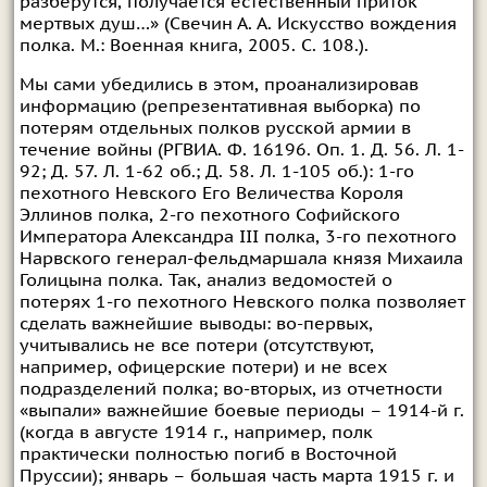
разберутся, получается естественный приток
мертвых душ…» (Свечин А. А. Искусство вождения
полка. М.: Военная книга, 2005. С. 108.).
Мы сами убедились в этом, проанализировав
информацию (репрезентативная выборка) по
потерям отдельных полков русской армии в
течение войны (РГВИА. Ф. 16196. Оп. 1. Д. 56. Л. 1-
92; Д. 57. Л. 1-62 об.; Д. 58. Л. 1-105 об.): 1-го
пехотного Невского Его Величества Короля
Эллинов полка, 2-го пехотного Софийского
Императора Александра III полка, 3-го пехотного
Нарвского генерал-фельдмаршала князя Михаила
Голицына полка. Так, анализ ведомостей о
потерях 1-го пехотного Невского полка позволяет
сделать важнейшие выводы: во-первых,
учитывались не все потери (отсутствуют,
например, офицерские потери) и не всех
подразделений полка; во-вторых, из отчетности
«выпали» важнейшие боевые периоды – 1914-й г.
(когда в августе 1914 г., например, полк
практически полностью погиб в Восточной
Пруссии); январь – большая часть марта 1915 г. и