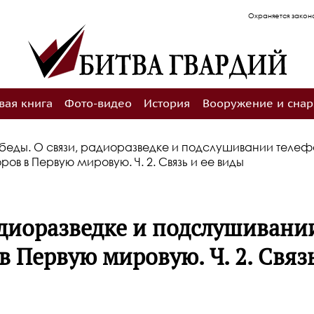
Охраняется законодательством РФ об авторском п
вая книга
Фото-видео
История
Вооружение и сна
беды. О связи, радиоразведке и подслушивании теле
ров в Первую мировую. Ч. 2. Связь и ее виды
адиоразведке и подслушивани
 Первую мировую. Ч. 2. Связь