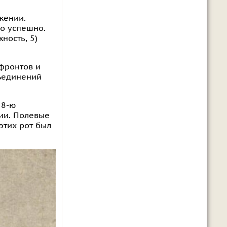
жении.
но успешно.
ность, 5)
фронтов и
бъединений
 8-ю
ии. Полевые
этих рот был