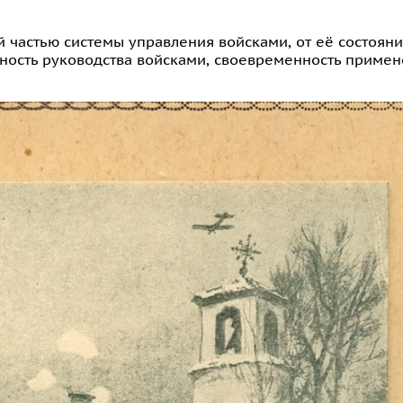
 частью системы управления войсками, от её состояни
ность руководства войсками, своевременность приме