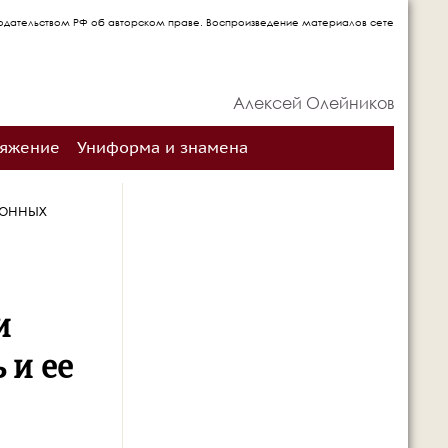
раве. Воспроизведение материалов сетевого издания запрещается без письменного с
Алексей Олейников
ряжение
Униформа и знамена
фонных
и
 и ее