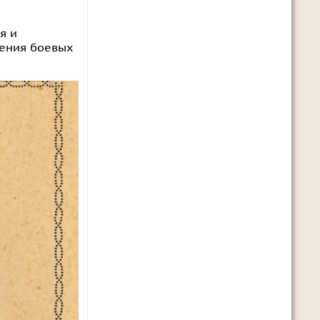
я и
нения боевых