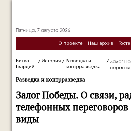
Пятница, 7 августа 2026
О проекте
Наш архив
Госте
Битва
История
Разведка и
Залог По
/
/
/
Гвардий
контрразведка
перегово
Разведка и контрразведка
Залог Победы. О связи, р
телефонных переговоров в
виды