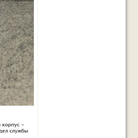
 корпус –
тдел службы