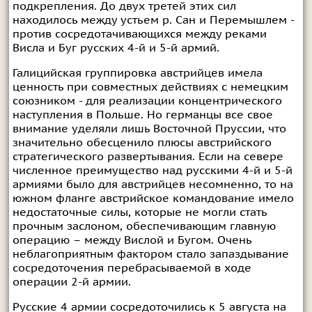
подкрепления. До двух третей этих сил
находилось между устьем р. Сан и Перемышлем -
против сосредотачивающихся между pеками
Висла и Буг русских 4-й и 5-й армий.
Галицийская группировка австрийцев имела
ценность при совместных действиях с немецким
союзником - для реализации концентрического
наступления в Польше. Но германцы все свое
внимание уделяли лишь Восточной Пруссии, что
значительно обесценило плюсы австрийского
стратегического развертывания. Если на севере
численное преимущество над русскими 4-й и 5-й
армиями было для австрийцев несомненно, то на
южном фланге австрийское командование имело
недостаточные силы, которые не могли стать
прочным заслоном, обеспечивающим главную
операцию – между Вислой и Бугом. Очень
неблагоприятным фактором стало запаздывание
сосредоточения перебрасываемой в ходе
операции 2-й армии.
Русские 4 армии сосредоточились к 5 августа на