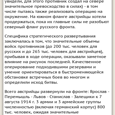
увидели, для этого противник создал на севере
значительное превосходство в силах) - в том
числе пытаясь также реализовать операцию на
окружение. На южном фланге австрийцы хотели
продержаться, пока их главные силы не разобьют
северный фланг русского фронта.
Специфика стратегического развертывания
заключалась в том, что значительные объемы
войск противников (до 200 тыс. человек для
русских и до 265 тыс. человек для австрийцев),
прибывая в ходе операции, оказывали заметное
влияние на рисунок последней. Качественное
оперирование подходившими резервами и
умение ориентироваться в быстроменяющейся
обстановке встречных боев во многом и
определили исход битвы.
Всего австрийцы развернули на фронте: Ярослав -
Перемышль - Львов - Станислав - Залещики к 7
августа 1914 г. 3 армии и 3 армейские группы
численностью (включая германский корпус) 800
тыс. человек, ожидая значительные