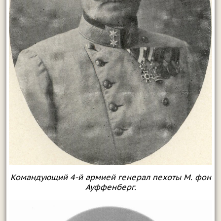
Командующий 4-й армией генерал пехоты М. фон
Ауффенберг.