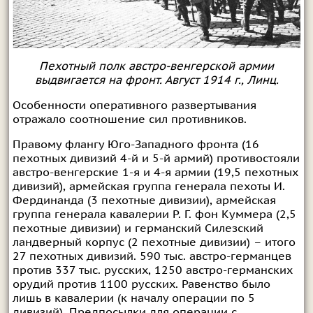
Пехотный полк австро-венгерской армии
выдвигается на фронт. Август 1914 г., Линц.
Особенности оперативного развертывания
отражало соотношение сил противников.
Правому флангу Юго-Западного фронта (16
пехотных дивизий 4-й и 5-й армий) противостояли
австро-венгерские 1-я и 4-я армии (19,5 пехотных
дивизий), армейская группа генерала пехоты И.
Фердинанда (3 пехотные дивизии), армейская
группа генерала кавалерии Р. Г. фон Куммера (2,5
пехотные дивизии) и германский Силезский
ландверный корпус (2 пехотные дивизии) – итого
27 пехотных дивизий. 590 тыс. австро-германцев
против 337 тыс. русских, 1250 австро-германских
орудий против 1100 русских. Равенство было
лишь в кавалерии (к началу операции по 5
дивизий). Предпосылки для операции с