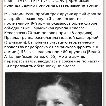
войны 1914—1918 гг. Ч. 1. С. 49.]. Армейская
конница удачно прикрыла развертывание армии.
Мы видим, если против трех других армий фронта
австрийцы развернули 3 свои армии, то
противником 8-й армии оказалось более слабое
объединение - армейская группа Кевесса
Кевессгаза (70 тыс. человек при 148 орудиях).
Правда, группа располагала мощной кавалерией
(3 дивизии). Выправить ситуацию теоретически
позволяла переброска с Балканского фронта 2-й
армии (158 тыс. человек при 480 орудиях) [Белой
А. Галицийская битва. С. 55]. Но эта армия,
перебрасываясь, вводилась в сражение по частям
- и переломить обстановку не смогла.