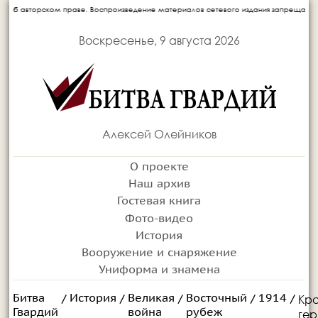
изведение материалов сетевого издания запрещается без письменного согласия авто
Воскресенье, 9 августа 2026
Алексей Олейников
О проекте
Наш архив
Гостевая книга
Фото-видео
История
Вооружение и снаряжение
Униформа и знамена
Битва
История
Великая
Восточный
1914
Кра
/
/
/
/
/
Гвардий
война
рубеж
ге