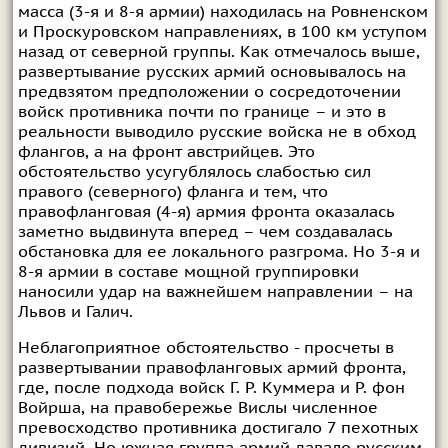
масса (3-я и 8-я армии) находилась на Ровненском
и Проскуровском направлениях, в 100 км уступом
назад от северной группы. Как отмечалось выше,
развертывание русских армий основывалось на
предвзятом предположении о сосредоточении
войск противника почти по границе – и это в
реальности выводило русские войска не в обход
флангов, а на фронт австрийцев. Это
обстоятельство усугублялось слабостью сил
правого (северного) фланга и тем, что
правофланговая (4-я) армия фронта оказалась
заметно выдвинута вперед – чем создавалась
обстановка для ее локального разгрома. Но 3-я и
8-я армии в составе мощной группировки
наносили удар на важнейшем направлении – на
Львов и Галич.
Неблагоприятное обстоятельство - просчеты в
развертывании правофланговых армий фронта,
где, после подхода войск Г. Р. Куммера и Р. фон
Войрша, на правобережье Вислы численное
превосходство противника достигало 7 пехотных
дивизий. Но южная группа армий давало русским