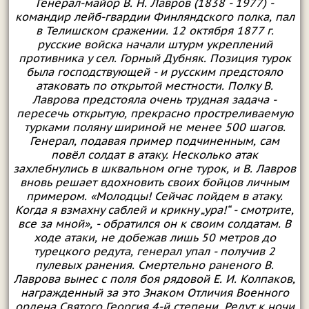
Генерал-майор В. Н. Лавров (1838 - 1977) -
командир лейб-гвардии Финляндского полка, пал
в Телишском сражении. 12 октября 1877 г.
русские войска начали штурм укреплений
противника у сел. Горный Дубняк. Позиция турок
была господствующей - и русским предстояло
атаковать по открытой местности. Полку В.
Лаврова предстояла очень трудная задача -
пересечь открытую, прекрасно простреливаемую
турками поляну шириной не менее 500 шагов.
Генерал, подавая пример подчиненным, сам
повёл солдат в атаку. Несколько атак
захлебнулись в шквальном огне турок, и В. Лавров
вновь решает вдохновить своих бойцов личным
примером. «Молодцы! Сейчас пойдем в атаку.
Когда я взмахну саблей и крикну „ура!“ - смотрите,
все за мной», - обратился он к своим солдатам. В
ходе атаки, не добежав лишь 50 метров до
турецкого редута, генерал упал - получив 2
пулевых ранения. Смертельно раненого В.
Лаврова вынес с поля боя рядовой Е. И. Колпаков,
награжденный за это Знаком Отличия Военного
ордена Святого Георгия 4-й степени. Редут к ночи