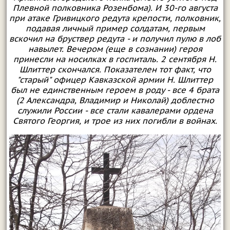
Плевной полковника Розенбома). И 30-го августа
при атаке Гривицкого редута крепости, полковник,
подавая личный пример солдатам, первым
вскочил на бруствер редута - и получил пулю в лоб
навылет. Вечером (еще в сознании) героя
принесли на носилках в госпиталь. 2 сентября Н.
Шлиттер скончался. Показателен тот факт, что
"старый" офицер Кавказской армии Н. Шлиттер
был не единственным героем в роду - все 4 брата
(2 Александра, Владимир и Николай) доблестно
служили России - все стали кавалерами ордена
Святого Георгия, и трое из них погибли в войнах.