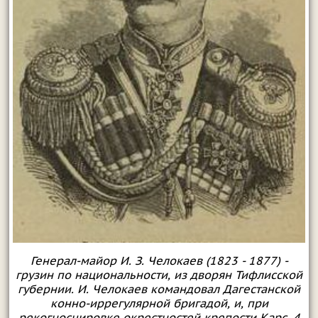
Генерал-майор И. З. Челокаев (1823 - 1877) -
грузин по национальности, из дворян Тифлисской
губернии. И. Челокаев командовал Дагестанской
конно-иррегулярной бригадой, и, при
рекогносцировке окрестностей крепости Карс, 4