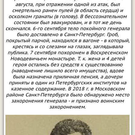
августа, при отражении одной из атак, был
смертельно ранен пулей (в область сердца) и
осколком гранаты (в голову). В бессознательном
состоянии был эвакуирован, и в тот же день
скончался. 6-го сентября тело покойного генерала
было доставлено в Санкт-Петербург. Гроб,
покрытый парчой, находился в вагоне - в который,
крестясь и со слезами на глазах, заглядывала
публика. 7 сентября похоронен в Воскресенском
Новодевичьем монастыре. Т. к. жена и 4 детей
героя остались без средств к существованию
(наводнение лишило всего имущества), вдове
была назначена приличная пенсия, а дочери
приняты в один из Петербургских институтов на
казенное содержание. В 2018 г. в Московском
районе Санкт-Петербурга было обнаружено место
захоронения генерала - и признано воинским
захоронением.