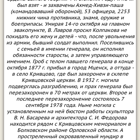
был взят - и захвачены Ахмед-Хивзи-паша
(командовавший обороной), 53 офицера, 2253
нижних чина противника, знамя, оружие и
боеприпасы. Умирая 14-го октября на главном
эвакопункте, В. Лавров просил Колпакова не
покидать его жену и детей - что, после увольнения
из армии, бывший солдат выполнил. Поселившись
с семьей в имении генерала, он исполнял
обязанности старосты, а затем управляющего
имением. Гроб с телом павшего генерала в конце
октября 1877 г. прибыл в город Мценск, а оттуда -
в село Кривцово, где был захоронен в склепе
Кривцовской церкви. В 1932 г. могила
подверглась разграблению, и прах генерала был
перезахоронен в 70 метрах от церкви. Второе и
последнее перезахоронение состоялось 7
сентября 1978 года. Ныне могила с
установленным на ней бюстом работы скульптора
В. Н. Басарева и архитектора С. И. Федорова
находится рядом с Кривцовским мемориалом в
Болховском районе Орловской области. А
простреленный окровавленный мундир в