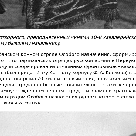
отворного, преподнесенный чинами 10-й кавалерийск
ему бывшему начальнику.
убанском конном отряде Особого назначения, сформи
16 гг. (о партизанских отрядах русской армии в Перву
Будучи сформирован из отчаянных фронтовиков - казак
г. (был придан 3-му Конному корпусу Ф. А. Келлера) в 
рядов совершил 70-километровый рейд по вражеским т
вел для отряда необычные отличительные знаки: к чер
а самоучрежденном черном отрядном знамени красовал
ым отрядом Особого назначения (ядром которого стала
 «волчья сотня».