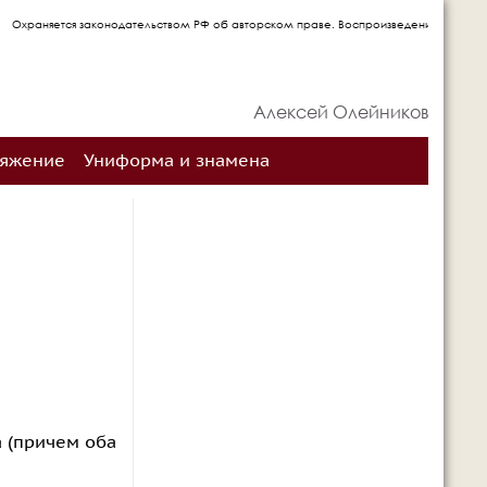
я законодательством РФ об авторском праве. Воспроизведение материалов сетевого 
Алексей Олейников
ряжение
Униформа и знамена
 (причем оба