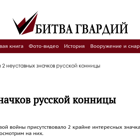
Охраняетс
вая книга
Фото-видео
История
Вооружение и сна
и 2 неуставных значков русской конницы
значков русской конницы
ой войны присутствовало 2 крайне интересных значка
осмотрим на них.