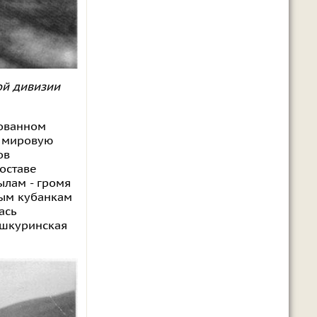
ой дивизии
рованном
ю мировую
ов
составе
ылам - громя
ным кубанкам
ась
 шкуринская