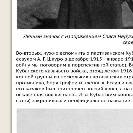
Личный значок с изображением Спаса Нерук
сво
Во-вторых, нужно вспомнить о партизанском К
есаулом А. Г. Шкуро в декабре 1915 - январе 19
войну мы поговорим в перспективной статье). 
Кубанского казачьего войска, отряд летом 1916 
конной группы из нескольких партизанских от
противника, беря трофеи и пленных. Есаул и в
его казаков был приторочен волчий хвост, а н
оскаленная волчья пасть. И за Кубанским конн
сотня) закрепилось и неофициальное название –