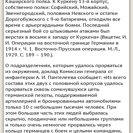
Каширского полка. К Куркену 13-й корпус,
собственно полки: Софийский, Можайский,
Звенигородский, половина Невского и остатки
Дорогобужского с 9-ю батареями, отходили все
время с арьергардными боями. Последний
серьезный бой со штыковыми атаками был
верстах в восьми к западу от Куркена» (Вацетис И.
И. Операции на восточной границе Германии в
1914 г. Ч. 1. Восточно-Прусская операция. М.-Л.,
1929. С. 189 – 190.).
О подразделениях, которым удалось прорваться
из окружения, доклад Комиссии генерала от
инфантерии А. И. Пантелеева сообщает: «Из всего
состава этих двух с половиной корпусов удалось
прорваться сквозь сомкнувшуюся цепь
германской пехоты, поддерживаемой
артиллерией и бронированными автомобилями
только 10 с небольшим тысячам человек. При
этом большая часть этих людей выбралась
скрытно, поодиночке или небольшими группами
и только очень немногие прорвались через
кольцо германцев с боем и целыми командами,