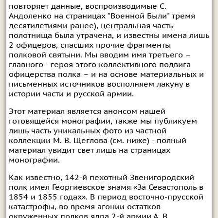
повторяет данные, воспроизводимые С.
Андоленко на страницах "Военной Были" тремя
десятилетиями ранее), центральная часть
полотнища была утрачена, и известны имена лишь
2 офицеров, спасших прочие фрагменты
полковой святыни. Мы вводим имя третьего –
главного - героя этого коллективного подвига
офицерства полка – и на основе материальных и
письменных источников восполняем лакуну в
истории части и русской армии.
Этот материал является анонсом нашей
готовящейся монографии, также мы публикуем
лишь часть уникальных фото из частной
коллекции М. В. Щеглова (см. ниже) - полный
материал увидит свет лишь на страницах
монографии.
Как известно, 142-й пехотный Звенигородский
полк имел Георгиевское знамя «За Севастополь в
1854 и 1855 годах». В период восточно-прусской
катастрофы, во время агонии остатков
окруженных полков ядра 2-й армии А. В.