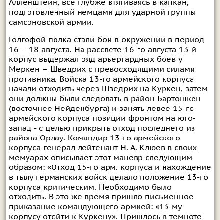
Алленштейн, все глубже втягиваясь в капкан,
подготовленный немцами для ударной группы
самсоновской армии.
Голгофой полка стали бои в окружении в период
16 – 18 августа. На рассвете 16-го августа 13-й
корпус выдержал ряд арьергардных боев у
Меркен – Шведрих с превосходящими силами
противника. Войска 13-го армейского корпуса
начали отходить через Шведрих на Куркен, затем
они должны были следовать в район Бартошкен
(восточнее Нейденбурга) и занять левее 15-го
армейского корпуса позиции фронтом на юго-
запад - с целью прикрыть отход последнего из
района Орлау. Командир 13-го армейского
корпуса генерал-лейтенант Н. А. Клюев в своих
мемуарах описывает этот маневр следующим
образом: «Отход 15-го арм. корпуса и нахождение
в тылу германских войск делало положение 13-го
корпуса критическим. Необходимо было
отходить. В это же время пришло письменное
приказание командующего армией: «13-му
корпусу отойти к Куркену». Пришлось в темноте