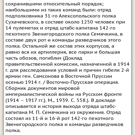
сохранившими относительный порядок;
наибольшими из таких команд были: отряд
подполковника 31-го Алексопольского полка
Сухачевского, в составе около 1250 человек при
14 пулеметах и отряд штабс-капитана 142-го
пехотного Звенигородского полка Семячкина, в
составе двух рот и команды разведчиков этого
полка. Остальной же состав этих корпусов, а
равно вся их артиллерия, все парки и большая
часть обозов, погибли» (Доклад
правительственной комиссии, назначенной в 1914
г. для расследования условий и причин гибели 2-й
армии ген. Самсонова в Восточной Пруссии
осенью 1914 г. / Восточно-Прусская операция.
Сборник документов мировой
империалистической войны на Русском фронте
(1914 – 1917 гг.). М., 1939. С. 558.). В докладе
описывается и история выхода отряда штабс-
капитана М. П. Семячкина из окружения. Отряд
состоял из 11-й и 16-й рот 142-го пехотного
Звенигородского полка и команды разведчиков
полка.