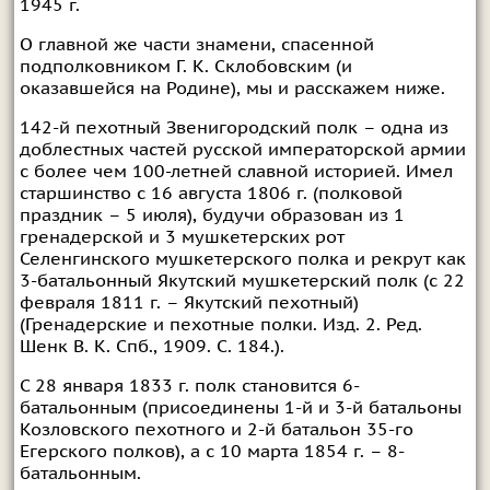
1945 г.
О главной же части знамени, спасенной
подполковником Г. К. Склобовским (и
оказавшейся на Родине), мы и расскажем ниже.
142-й пехотный Звенигородский полк – одна из
доблестных частей русской императорской армии
с более чем 100-летней славной историей. Имел
старшинство с 16 августа 1806 г. (полковой
праздник – 5 июля), будучи образован из 1
гренадерской и 3 мушкетерских рот
Селенгинского мушкетерского полка и рекрут как
3-батальонный Якутский мушкетерский полк (с 22
февраля 1811 г. – Якутский пехотный)
(Гренадерские и пехотные полки. Изд. 2. Ред.
Шенк В. К. Спб., 1909. С. 184.).
С 28 января 1833 г. полк становится 6-
батальонным (присоединены 1-й и 3-й батальоны
Козловского пехотного и 2-й батальон 35-го
Егерского полков), а с 10 марта 1854 г. – 8-
батальонным.