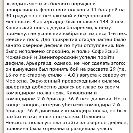
выводить части из боевого порядка и
поворачивать фронт пяти полков и 11 батарей на
90 градусов по незнакомой и бездорожной
местности. В арьергарде был оставлен 144-й пех.
Каширский полк с двумя батареями; к нему
примкнул не успевший выбраться из леса 1-й пех.
Невский полк. Для прикрытия отхода частей было
занято озерное дефиле по пути отступления. Все
было исполнено спокойно, и полки Софийский,
Можайский и Звенигородский успели пройти
дефиле. Арьергард, однако, не мог сделать этого;
он вынужден был принять бой на рассвете 29 (т.е.
16-го по-старому стилю – А.О.) августа к северу от
Меркена. Окруженный превосходными силами,
арьергард доблестно дрался во главе со своим
командиром полка полк. Каховским и
командиром 2-й бригады 36-й пех. дивизии. Но, в
конце концов, потеряв убитыми командира 2-й
бригады 36-й дивизии и командира полка, он был
разбит и взят в плен по частям. Половина
Невского полка успела отойти за озерное дефиле;
половина была отрезана и разделила участь