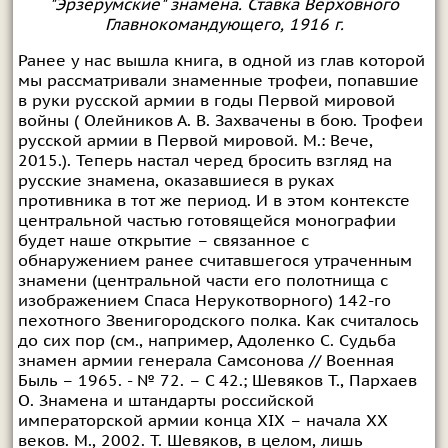
"Эрзерумские" знамена. Ставка Верховного
Главнокомандующего, 1916 г.
Ранее у нас вышла книга, в одной из глав которой
мы рассматривали знаменные трофеи, попавшие
в руки русской армии в годы Первой мировой
войны ( Олейников А. В. Захвачены в бою. Трофеи
русской армии в Первой мировой. М.: Вече,
2015.). Теперь настал черед бросить взгляд на
русские знамена, оказавшиеся в руках
противника в тот же период. И в этом контексте
центральной частью готовящейся монографии
будет наше открытие – связанное с
обнаружением ранее считавшегося утраченным
знамени (центральной части его полотнища с
изображением Спаса Нерукотворного) 142-го
пехотного Звенигородского полка. Как считалось
до сих пор (см., например, Адоленко С. Судьба
знамен армии генерала Самсонова // Военная
Быль – 1965. - № 72. – С 42.; Шевяков Т., Пархаев
О. Знамена и штандарты российской
императорской армии конца XIX – начала XX
веков. М., 2002. Т. Шевяков, в целом, лишь