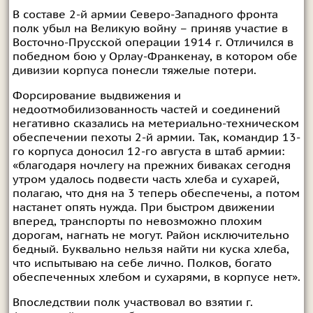
В составе 2-й армии Северо-Западного фронта
полк убыл на Великую войну – приняв участие в
Восточно-Прусской операции 1914 г. Отличился в
победном бою у Орлау-Франкенау, в котором обе
дивизии корпуса понесли тяжелые потери.
Форсирование выдвижения и
недоотмобилизованность частей и соединений
негативно сказались на метериально-техническом
обеспечении пехоты 2-й армии. Так, командир 13-
го корпуса доносил 12-го августа в штаб армии:
«благодаря ночлегу на прежних биваках сегодня
утром удалось подвести часть хлеба и сухарей,
полагаю, что дня на 3 теперь обеспечены, а потом
настанет опять нужда. При быстром движении
вперед, транспорты по невозможно плохим
дорогам, нагнать не могут. Район исключительно
бедный. Буквально нельзя найти ни куска хлеба,
что испытываю на себе лично. Полков, богато
обеспеченных хлебом и сухарями, в корпусе нет».
Впоследствии полк участвовал во взятии г.