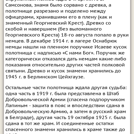
Самсонова, знамя было сорвано с древка, а
полотнище разрезано и поделено между
офицерами, хранившими его в плену (как и
знаменный Георгиевский Крест). Древко со
скобой и навершием (без выломанного
Георгиевского Креста) 18-го августа попало в руки
немцев. В декабре 1914 г. в лагере Оснабрюк
немцы нашли на пленном поручике Исаеве кусок
полотнища с надписью «С нами Бог». Поручик же
категорически отказался дать немцам какие-либо
показания относительно других частей полковой
святыни. Древко и кусок знамени хранились до
1945 г. в Берлинском Цейхгаузе.
Остальные части полотнища ждала другая судьба:
одна часть в 1919 г. была представлена в Штаб
Добровольческой Армии (спасена подпоручиком
Лапиным - зашита в пояс и впоследствии сдана в
Добровольческую Армию, а затем в русский храм
в Белграде), другая часть 19 октября 1925 г. была
сдана в тот же храм. И соединенные остатки
спасенного знамени хранились в храме также до