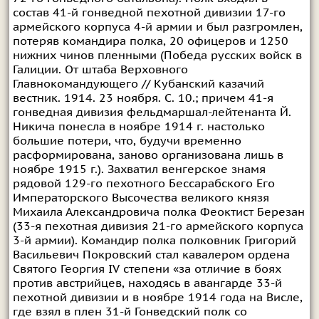
состав 41-й гонведной пехотной дивизии 17-го
армейского корпуса 4-й армии и был разгромлен,
потеряв командира полка, 20 офицеров и 1250
нижних чинов пленными (Победа русских войск в
Галиции. От штаба Верховного
Главнокомандующего // Кубанский казачий
вестник. 1914. 23 ноября. С. 10.; причем 41-я
гонведная дивизия фельдмаршал-лейтенанта Й.
Никича понесла в ноябре 1914 г. настолько
большие потери, что, будучи временно
расформирована, заново организована лишь в
ноябре 1915 г.). Захватил венгерское знамя
рядовой 129-го пехотного Бессарабского Его
Императорского Высочества великого князя
Михаила Александровича полка Феоктист Березан
(33-я пехотная дивизия 21-го армейского корпуса
3-й армии). Командир полка полковник Григорий
Васильевич Покровский стал кавалером ордена
Святого Георгия IV степени «за отличие в боях
против австрийцев, находясь в авангарде 33-й
пехотной дивизии и в ноябре 1914 года на Висле,
где взял в плен 31-й Гонведский полк со