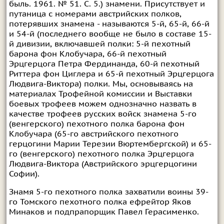
быль. 1961. № 51. С. 5.) знамени. Присутствует и
путаница с номерами австрийских полков,
потерявших знамена - называются 5-й, 65-й, 66-й
и 54-й (последнего вообще не было в составе 15-
й дивизии, включавшей полки: 5-й пехотный
барона фон Клобучара, 66-й пехотный
Эрцгерцога Петра Фердинанда, 60-й пехотный
Риттера фон Циглера и 65-й пехотный Эрцгерцога
Людвига-Виктора) полки. Мы, основываясь на
материалах Трофейной комиссии и Выставки
боевых трофеев можем однозначно назвать в
качестве трофеев русских войск знамена 5-го
(венгерского) пехотного полка барона фон
Клобучара (65-го австрийского пехотного
герцогини Марии Терезии Вюртембергской) и 65-
го (венгерского) пехотного полка Эрцгерцога
Людвига-Виктора (Австрийского эрцгерцогини
Софии).
Знамя 5-го пехотного полка захватили воины 39-
го Томского пехотного полка ефрейтор Яков
Минаков и подпрапорщик Павел Герасименко.