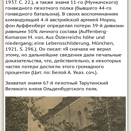
1937. С. 22.), а также знамя 11-го (Мункачского)
гонведного пехотного полка (бывшего 44-го
гонведного батальона). В своих воспоминаниях
командующий 4-й австрийской армией Мориц
фон Ауффенберг определял потери 39-й дивизии
равными 50% личного состава (Auffenberg-
Komarow M. von. Aus Österreichs höhe und
niedergang; eine Lebensschilderung. München,
1921. S. 296.). Он писал: «Я сначала не верил
этому, но дальнейшие сведения дали печальные
доказательства, что, действительно, в некоторых
частях потери достигли этого громадного
процента» (Цит. по: Белой А. Указ. соч.).
Захватил знамя 67-й пехотный Тарутинский
Великого князя Ольденбургского полк.