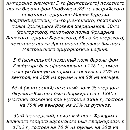
имперские знамена: 5-го (венгерского) пехотного
полка барона фон Клобучара (65-го австрийского
пехотного герцогини Марии Терезии
Вюртембергской); 45-го (немецкого) пехотного
полка Эрцгерцога Йозефа Фердинанда, 50-го
(венгерского) пехотного полка Фридриха
Великого герцога Баденского; 65-го (венгерского)
пехотного полка Эрцгерцога Людвига-Виктора
(Австрийского эрцгерцогини Софии).
5-й (венгерский) пехотный полк барона фон
Клобучара был сформирован в 1762 г., имел
славную боевую историю и состоял на 70% из
венгров, на 20% из румын и на 5% из немцев.
65-й (венгерский) пехотный полк Эрцгерцога
Людвига-Виктора был сформирован в 1860 г.,
участник сражения при Кустоцце 1866 г., состоял
на 75% из венгров, на 25% из русинов.
50-й (венгерский) пехотный полк Фридриха
Великого герцога Баденского был сформирован в
1762 г., состоял на 70 % из румын, на 20% из