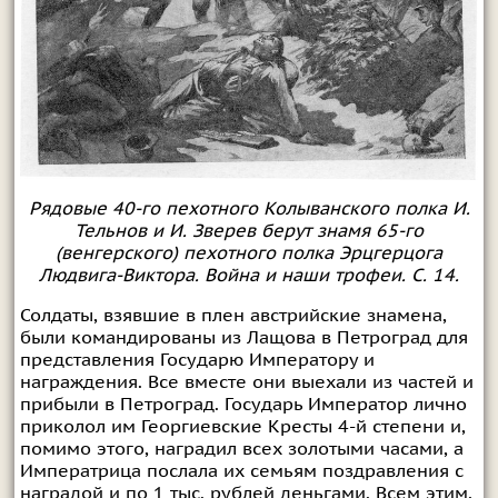
Рядовые 40-го пехотного Колыванского полка И.
Тельнов и И. Зверев берут знамя 65-го
(венгерского) пехотного полка Эрцгерцога
Людвига-Виктора. Война и наши трофеи. С. 14.
Солдаты, взявшие в плен австрийские знамена,
были командированы из Лащова в Петроград для
представления Государю Императору и
награждения. Все вместе они выехали из частей и
прибыли в Петроград. Государь Император лично
приколол им Георгиевские Кресты 4-й степени и,
помимо этого, наградил всех золотыми часами, а
Императрица послала их семьям поздравления с
наградой и по 1 тыс. рублей деньгами. Всем этим,