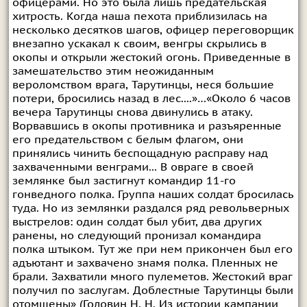
офицерами. Но это была лишь предательская
хитрость. Когда наша пехота приблизилась на
несколько десятков шагов, офицер переговорщик
внезапно ускакал к своим, венгры скрылись в
окопы и открыли жестокий огонь. Приведенные в
замешательство этим неожиданным
вероломством врага, Тарутинцы, неся большие
потери, бросились назад в лес....»…«Около 6 часов
вечера Тарутинцы снова двинулись в атаку.
Ворвавшись в окопы противника и разъяренные
его предательством с белым флагом, они
принялись чинить беспощадную расправу над
захваченными венграми... В овраге в своей
землянке был застигнут командир 11-го
гонведного полка. Группа наших солдат бросилась
туда. Но из землянки раздался ряд револьверных
выстрелов: один солдат был убит, два других
ранены, но следующий пронизал командира
полка штыком. Тут же при нем прикончен был его
адъютант и захвачено знамя полка. Пленных не
брали. Захватили много пулеметов. Жестокий враг
получил по заслугам. Доблестные Тарутинцы были
отомщены» (Головин Н. Н. Из истории кампании