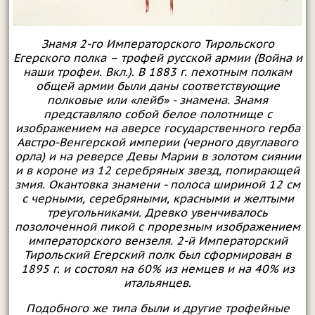
Знамя 2-го Императорского Тирольского
Егерского полка – трофей русской армии (Война и
наши трофеи. Вкл.). В 1883 г. пехотным полкам
общей армии были даны соответствующие
полковые или «лейб» - знамена. Знамя
представляло собой белое полотнище с
изображением на аверсе государственного герба
Австро-Венгерской империи (черного двуглавого
орла) и на реверсе Девы Марии в золотом сиянии
и в короне из 12 серебряных звезд, попирающей
змия. Окантовка знамени - полоса шириной 12 см
с черными, серебряными, красными и желтыми
треугольниками. Древко увенчивалось
позолоченной пикой с прорезным изображением
императорского вензеля. 2-й Императорский
Тирольский Егерский полк был сформирован в
1895 г. и состоял на 60% из немцев и на 40% из
итальянцев.
Подобного же типа были и другие трофейные