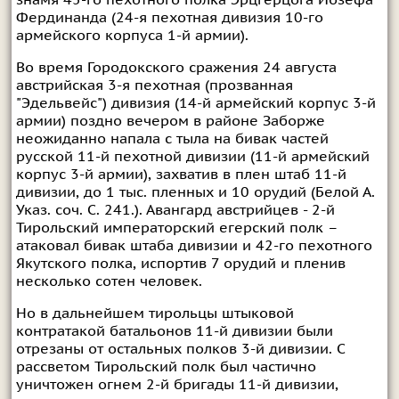
Фердинанда (24-я пехотная дивизия 10-го
армейского корпуса 1-й армии).
Во время Городокского сражения 24 августа
австрийская 3-я пехотная (прозванная
"Эдельвейс") дивизия (14-й армейский корпус 3-й
армии) поздно вечером в районе Заборже
неожиданно напала с тыла на бивак частей
русской 11-й пехотной дивизии (11-й армейский
корпус 3-й армии), захватив в плен штаб 11-й
дивизии, до 1 тыс. пленных и 10 орудий (Белой А.
Указ. соч. С. 241.). Авангард австрийцев - 2-й
Тирольский императорский егерский полк –
атаковал бивак штаба дивизии и 42-го пехотного
Якутского полка, испортив 7 орудий и пленив
несколько сотен человек.
Но в дальнейшем тирольцы штыковой
контратакой батальонов 11-й дивизии были
отрезаны от остальных полков 3-й дивизии. С
рассветом Тирольский полк был частично
уничтожен огнем 2-й бригады 11-й дивизии,