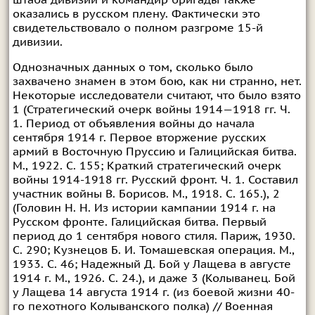
штаба дивизии и командир бригады также
оказались в русском плену. Фактически это
свидетельствовало о полном разгроме 15-й
дивизии.
Однозначных данных о том, сколько было
захвачено знамен в этом бою, как ни странно, нет.
Некоторые исследователи считают, что было взято
1 (Стратегический очерк войны 1914—1918 гг. Ч.
1. Период от объявления войны до начала
сентября 1914 г. Первое вторжение русских
армий в Восточную Пруссию и Галицийская битва.
М., 1922. С. 155; Краткий стратегический очерк
войны 1914-1918 гг. Русский фронт. Ч. 1. Составил
участник войны В. Борисов. М., 1918. С. 165.), 2
(Головин Н. Н. Из истории кампании 1914 г. на
Русском фронте. Галицийская битва. Первый
период до 1 сентября нового стиля. Париж, 1930.
С. 290; Кузнецов Б. И. Томашевская операция. М.,
1933. С. 46; Надежный Д. Бой у Лащева в августе
1914 г. М., 1926. С. 24.), и даже 3 (Колыванец. Бой
у Лащева 14 августа 1914 г. (из боевой жизни 40-
го пехотного Колыванского полка) // Военная