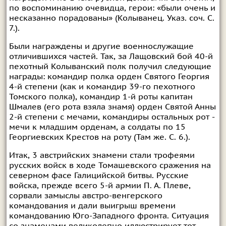
по воспоминанию очевидца, герои: «были очень и
несказанно порадованы» (Колыванец. Указ. соч. С.
7.).
Были награждены и другие военнослужащие
отличившихся частей. Так, за Лащовский бой 40-й
пехотный Колыванский полк получил следующие
награды: командир полка орден Святого Георгия
4-й степени (как и командир 39-го пехотного
Томского полка), командир 1-й роты капитан
Шмалев (его рота взяла знамя) орден Святой Анны
2-й степени с мечами, командиры остальных рот -
мечи к младшим орденам, а солдаты по 15
Георгиевских Крестов на роту (Там же. С. 6.).
Итак, 3 австрийских знамени стали трофеями
русских войск в ходе Томашевского сражения на
северном фасе Галицийской битвы. Русские
войска, прежде всего 5-й армии П. А. Плеве,
сорвали замыслы австро-венгерского
командования и дали выигрыш времени
командованию Юго-Западного фронта. Ситуация
со знаменами великолепно иллюстрирует тот