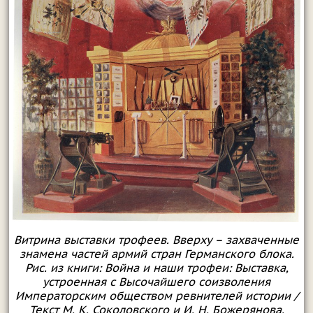
Витрина выставки трофеев. Вверху – захваченные
знамена частей армий стран Германского блока.
Рис. из книги: Война и наши трофеи: Выставка,
устроенная с Высочайшего соизволения
Императорским обществом ревнителей истории /
Текст М. К. Соколовского и И. Н. Божерянова.