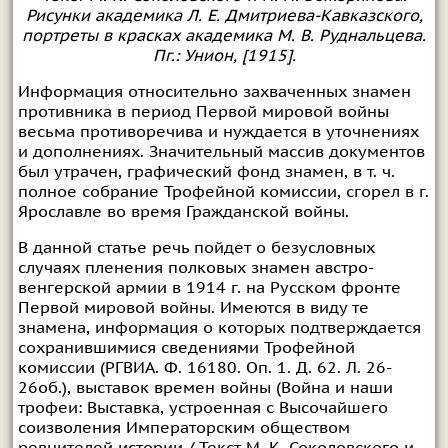
Рисунки академика Л. Е. Дмитриева-Кавказского,
портреты в красках академика М. В. Руднальцева.
Пг.: Унион, [1915].
Информация относительно захваченных знамен
противника в период Первой мировой войны
весьма противоречива и нуждается в уточнениях
и дополнениях. Значительный массив документов
был утрачен, графический фонд знамен, в т. ч.
полное собрание Трофейной комиссии, сгорел в г.
Ярославле во время Гражданской войны.
В данной статье речь пойдет о безусловных
случаях пленения полковых знамен австро-
венгерской армии в 1914 г. на Русском фронте
Первой мировой войны. Имеются в виду те
знамена, информация о которых подтверждается
сохранившимися сведениями Трофейной
комиссии (РГВИА. Ф. 16180. Оп. 1. Д. 62. Л. 26-
26об.), выставок времен войны (Война и наши
трофеи: Выставка, устроенная с Высочайшего
соизволения Императорским обществом