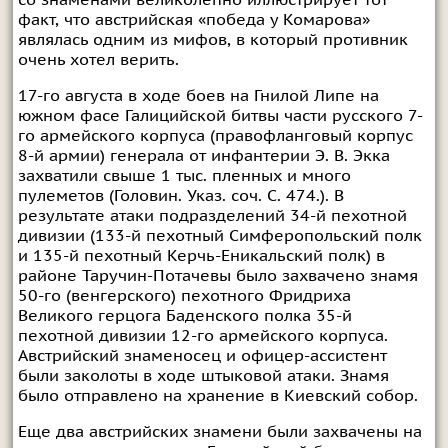
факт, что австрийская «победа у Комарова»
являлась одним из мифов, в который противник
очень хотел верить.
17-го августа в ходе боев на Гнилой Липе на
южном фасе Галицийской битвы части русского 7-
го армейского корпуса (правофланговый корпус
8-й армии) генерала от инфантерии Э. В. Экка
захватили свыше 1 тыс. пленных и много
пулеметов (Головин. Указ. соч. С. 474.). В
результате атаки подразделений 34-й пехотной
дивизии (133-й пехотный Симферопольский полк
и 135-й пехотный Керчь-Еникальский полк) в
районе Таручин-Потачевы было захвачено знамя
50-го (венгерского) пехотного Фридриха
Великого герцога Баденского полка 35-й
пехотной дивизии 12-го армейского корпуса.
Австрийский знаменосец и офицер-ассистент
были заколоты в ходе штыковой атаки. Знамя
было отправлено на хранение в Киевский собор.
Еще два австрийских знамени были захвачены на