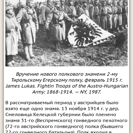
Вручение нового полкового знамени 2-му
Тирольскому Егерскому полку, февраль 1915 г.
James Lukas. Fightin Troops of the Austro-Hungarian
Army: 1868-1914. — NY, 1987.
В рассматриваемый период у австрийцев было
взято еще одно знамя. 13 ноября 1914 г. у дер.
Смеловица Келецкой губернии было пленено
знамя 31-го (Веспремского) гонведного пехотного
(72-го австрийского гонведного) полка (бывшего
72-го гонведного батальона). Полк входил в