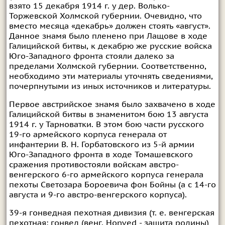
взято 15 декабря 1914 г. у дер. Волько-
Торжевской Холмской губернии. Очевидно, что
вместо месяца «декабрь» должен стоять «август».
Данное знамя было пленено при Лащове в ходе
Галицийской битвы, к декабрю же русские войска
Юго-Западного фронта стояли далеко за
пределами Холмской губернии. Соответственно,
необходимо эти материалы уточнять сведениями,
почерпнутыми из иных источников и литературы.
Первое австрийское знамя было захвачено в ходе
Галицийской битвы в знаменитом бою 13 августа
1914 г. у Тарноватки. В этом бою части русского
19-го армейского корпуса генерала от
инфантерии В. Н. Горбатовского из 5-й армии
Юго-Западного фронта в ходе Томашевского
сражения противостояли войскам австро-
венгерского 6-го армейского корпуса генерала
пехоты Светозара Бороевича фон Бойны (а с 14-го
августа и 9-го австро-венгерского корпуса).
39-я гонведная пехотная дивизия (т. е. венгерская
пехотная; гонвед (венг. Honved - защита родины)