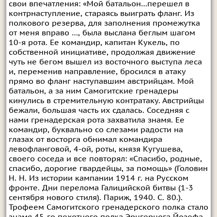
свои впечатления: «Мой батальон…перешел в
контрнаступление, стараясь выиграть фланг. Из
полкового резерва, для заполнения промежутка
от меня вправо …, была выслана беглым шагом
10-я рота. Ее командир, капитан Кукель, по
собственной инициативе, продолжая движение
чуть не бегом вышел из восточного выступа леса
и, переменив направление, бросился в атаку
прямо во фланг наступавшим австрийцам. Мой
батальон, а за ним Самогитские гренадеры
кинулись в стремительную контратаку. Австрийцы
бежали, большая часть их сдалась. Соседняя с
нами гренадерская рота захватила знамя. Ее
командир, буквально со слезами радости на
глазах от восторга обнимал командира
левофланговой, 4-ой, роты, князя Кугушева,
своего соседа и все повторял: «Спасибо, родные,
спасибо, дорогие гвардейцы, за помощь» (Головин
Н. Н. Из истории кампании 1914 г. на Русском
фронте. Дни перелома Галицийской битвы (1-3
сентября нового стиля). Париж, 1940. С. 80.).
Трофеем Самогитского гренадерского полка стало
знамя 45-го пехотного полка Эрцгерцога Йозефа