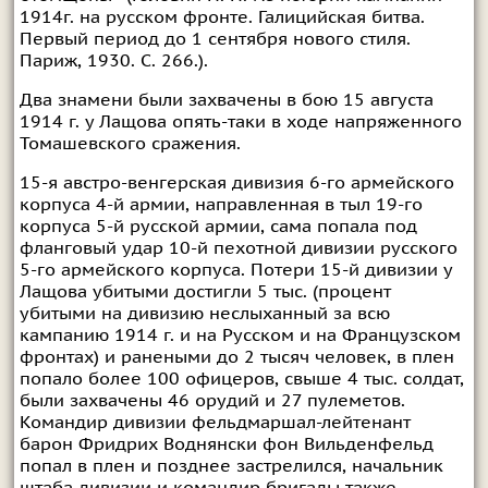
1914г. на русском фронте. Галицийская битва.
Первый период до 1 сентября нового стиля.
Париж, 1930. С. 266.).
Два знамени были захвачены в бою 15 августа
1914 г. у Лащова опять-таки в ходе напряженного
Томашевского сражения.
15-я австро-венгерская дивизия 6-го армейского
корпуса 4-й армии, направленная в тыл 19-го
корпуса 5-й русской армии, сама попала под
фланговый удар 10-й пехотной дивизии русского
5-го армейского корпуса. Потери 15-й дивизии у
Лащова убитыми достигли 5 тыс. (процент
убитыми на дивизию неслыханный за всю
кампанию 1914 г. и на Русском и на Французском
фронтах) и ранеными до 2 тысяч человек, в плен
попало более 100 офицеров, свыше 4 тыс. солдат,
были захвачены 46 орудий и 27 пулеметов.
Командир дивизии фельдмаршал-лейтенант
барон Фридрих Воднянски фон Вильденфельд
попал в плен и позднее застрелился, начальник