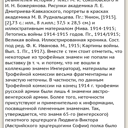
ревнителей истории / Текст М. К. Соколовского и
И. Н. Божерянова. Рисунки академика Л. Е.
Дмитриева-Кавказского, портреты в красках
академика М. В. Руднальцева. Пг.: Унион, [1915].
[2],73 с.: илл., 8 л.илл.; 37,5 x 28,5 см.) и
иллюстративным материалом (Нива. 1914-1915;
Летопись войны 1914-1915 годов. Пг., 1914/1915;
Великая война. Иллюстрированная хроника. Сост.
под ред. Ф. К. Иванова. М., 1915; Картины войны.
Вып. 1. Пг., 1917.). Вместе с тем стоит отметить, что
некоторые из трофейных знамен не попали на
выставку (в т. ч. и потому, что не вошли в
коллекцию знамен Императора), материалы же
Трофейной комиссии весьма фрагментарны и
зачастую неточны. В частности, по данным
Трофейной комиссии на конец 1914 г. трофеями
русской армии были лишь 4 знамени австро-
венгерской армии. Более того, неточности
присутствуют и применительно к информации,
посвященной плененным знаменам. Так,
утверждается, что знамя 65-го (венгерского)
пехотного эрцгерцога Людвига-Виктора
(Австрийского эрцгерцогини Софии) полка было