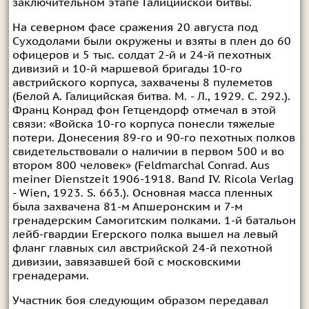
заключительном этапе Галицийской битвы.
На северном фасе сражения 20 августа под
Суходолами были окружены и взяты в плен до 60
офицеров и 5 тыс. солдат 2-й и 24-й пехотных
дивизий и 10-й маршевой бригады 10-го
австрийского корпуса, захвачены 8 пулеметов
(Белой А. Галицийская битва. М. - Л., 1929. С. 292.).
Франц Конрад фон Гетцендорф отмечал в этой
связи: «Войска 10-го корпуса понесли тяжелые
потери. Донесения 89-го и 90-го пехотных полков
свидетельствовали о наличии в первом 500 и во
втором 800 человек» (Feldmarchal Conrad. Aus
meiner Dienstzeit 1906-1918. Band IV. Ricola Verlag
- Wien, 1923. S. 663.). Основная масса пленных
была захвачена 81-м Апшеронским и 7-м
гренадерским Самогитским полками. 1-й батальон
лейб-гвардии Егерского полка вышел на левый
фланг главных сил австрийской 24-й пехотной
дивизии, завязавшей бой с московскими
гренадерами.
Участник боя следующим образом передавал