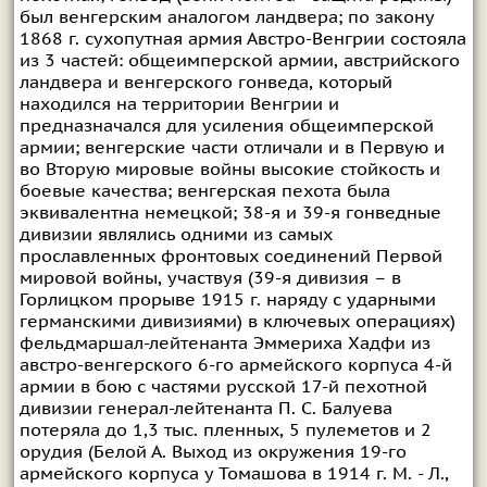
был венгерским аналогом ландвера; по закону
1868 г. сухопутная армия Австро-Венгрии состояла
из 3 частей: общеимперской армии, австрийского
ландвера и венгерского гонведа, который
находился на территории Венгрии и
предназначался для усиления общеимперской
армии; венгерские части отличали и в Первую и
во Вторую мировые войны высокие стойкость и
боевые качества; венгерская пехота была
эквивалентна немецкой; 38-я и 39-я гонведные
дивизии являлись одними из самых
прославленных фронтовых соединений Первой
мировой войны, участвуя (39-я дивизия – в
Горлицком прорыве 1915 г. наряду с ударными
германскими дивизиями) в ключевых операциях)
фельдмаршал-лейтенанта Эммериха Хадфи из
австро-венгерского 6-го армейского корпуса 4-й
армии в бою с частями русской 17-й пехотной
дивизии генерал-лейтенанта П. С. Балуева
потеряла до 1,3 тыс. пленных, 5 пулеметов и 2
орудия (Белой А. Выход из окружения 19-го
армейского корпуса у Томашова в 1914 г. М. - Л.,