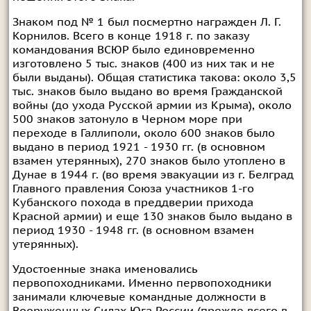
Знаком под № 1 был посмертно награжден Л. Г.
Корнилов. Всего в конце 1918 г. по заказу
командования ВСЮР было единовременно
изготовлено 5 тыс. знаков (400 из них так и не
были выданы). Общая статистика такова: около 3,5
тыс. знаков было выдано во время Гражданской
войны (до ухода Русской армии из Крыма), около
500 знаков затонуло в Черном море при
переходе в Галлиполи, около 600 знаков было
выдано в период 1921 - 1930 гг. (в основном
взамен утерянных), 270 знаков было утоплено в
Дунае в 1944 г. (во время эвакуации из г. Белград
Главного правления Союза участников 1-го
Кубанского похода в преддверии прихода
Красной армии) и еще 130 знаков было выдано в
период 1930 - 1948 гг. (в основном взамен
утерянных).
Удостоенные знака именовались
первопоходниками. Именно первопоходники
занимали ключевые командные должности в
Вооруженных Силах Юга России (прежде всего в