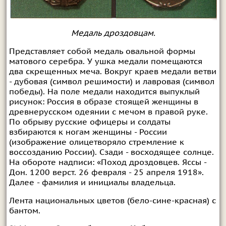
Медаль дроздовцам.
Представляет собой медаль овальной формы
матового серебра. У ушка медали помещаются
два скрещенных меча. Вокруг краев медали ветви
- дубовая (символ решимости) и лавровая (символ
победы). На поле медали находится выпуклый
рисунок: Россия в образе стоящей женщины в
древнерусском одеянии с мечом в правой руке.
По обрыву русские офицеры и солдаты
взбираются к ногам женщины - России
(изображение олицетворяло стремление к
воссозданию России). Сзади - восходящее солнце.
На обороте надписи: «Поход дроздовцев. Яссы -
Дон. 1200 верст. 26 февраля - 25 апреля 1918».
Далее - фамилия и инициалы владельца.
Лента национальных цветов (бело-сине-красная) с
бантом.