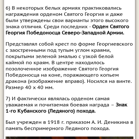
6) В некоторых белых армиях практиковались
награждения орденом Святого Георгия и даже
были утверждены свои варианты этого высокого
знака отличия. Среди последних -
Орден Святого
Георгия Победоносца Северо-Западной Армии.
Представлял собой крест по форме Георгиевского
с заостренными под тупым углом краями,
покрытыми зеленой эмалью с узкой белой
каймой по краям. В центре находилось
позолоченное изображение Святого Георгия
Победоносца на коне, поражающего копьем
дракона (изображение вправо). Носился на винте.
Размер 40 х 40 мм.
7) И фактически являлась орденом самая
уважаемая и почитаемая боевая награда –
Знак
1-го Кубанского (Ледяного) похода.
Был учрежден в 1918 г. приказом А. И. Деникина в
память беспримерного Ледяного похода.