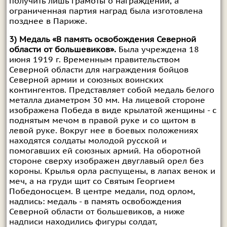
получить лишь грамоты о награждении, а
ограниченная партия наград была изготовлена
позднее в Париже.
3) Медаль «В память освобождения Северной
области от большевиков».
Была учреждена 18
июня 1919 г. Временным правительством
Северной области для награждения бойцов
Северной армии и союзных воинских
контингентов. Представляет собой медаль белого
металла диаметром 30 мм. На лицевой стороне
изображена Победа в виде крылатой женщины - с
поднятым мечом в правой руке и со щитом в
левой руке. Вокруг нее в боевых положениях
находятся солдаты молодой русской и
помогавших ей союзных армий. На оборотной
стороне сверху изображен двуглавый орел без
короны. Крылья орла распущены, в лапах венок и
меч, а на груди щит со Святым Георгием
Победоносцем. В центре медали, под орлом,
надпись: медаль - в память освобождения
Северной области от большевиков, а ниже
надписи находились фигуры солдат,