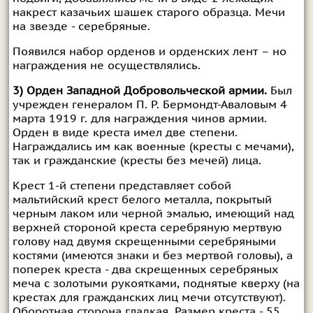
накрест казачьих шашек старого образца. Мечи
на звезде - серебряные.
Появился набор орденов и орденских лент – но
награждения не осуществлялись.
3) Орден Западной Добровольческой армии.
Был
учрежден генералом П. Р. Бермондт-Аваловым 4
марта 1919 г. для награждения чинов армии.
Орден в виде креста имел две степени.
Награждались им как военные (кресты с мечами),
так и гражданские (кресты без мечей) лица.
Крест 1-й степени представляет собой
мальтийский крест белого металла, покрытый
черным лаком или черной эмалью, имеющий над
верхней стороной креста серебряную мертвую
голову над двумя скрещенными серебряными
костями (имеются знаки и без мертвой головы), а
поперек креста - два скрещенных серебряных
меча с золотыми рукоятками, поднятые кверху (на
крестах для гражданских лиц мечи отсутствуют).
Оборотная сторона гладкая. Размер креста - 55