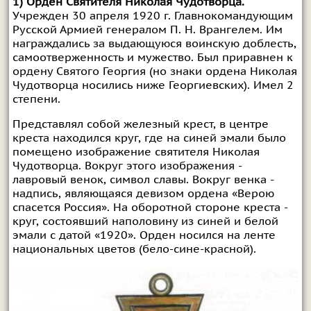
1) Орден Святителя Николая Чудотворца.
Учрежден 30 апреля 1920 г. Главнокомандующим
Русской Армией генералом П. Н. Врангелем. Им
награждались за выдающуюся воинскую доблесть,
самоотверженность и мужество. Был приравнен к
ордену Святого Георгия (но знаки ордена Николая
Чудотворца носились ниже Георгиевских). Имел 2
степени.
Представлял собой железный крест, в центре
креста находился круг, где на синей эмали было
помещено изображение святителя Николая
Чудотворца. Вокруг этого изображения -
лавровый венок, символ славы. Вокруг венка -
надпись, являющаяся девизом ордена «Верою
спасется Россия». На оборотной стороне креста -
круг, состоявший наполовину из синей и белой
эмали с датой «1920». Орден носился на ленте
национальных цветов (бело-сине-красной).