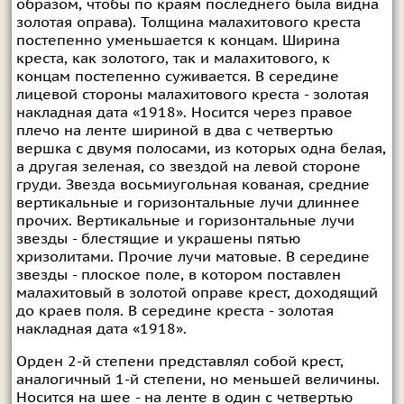
образом, чтобы по краям последнего была видна
золотая оправа). Толщина малахитового креста
постепенно уменьшается к концам. Ширина
креста, как золотого, так и малахитового, к
концам постепенно суживается. В середине
лицевой стороны малахитового креста - золотая
накладная дата «1918». Носится через правое
плечо на ленте шириной в два с четвертью
вершка с двумя полосами, из которых одна белая,
а другая зеленая, со звездой на левой стороне
груди. Звезда восьмиугольная кованая, средние
вертикальные и горизонтальные лучи длиннее
прочих. Вертикальные и горизонтальные лучи
звезды - блестящие и украшены пятью
хризолитами. Прочие лучи матовые. В середине
звезды - плоское поле, в котором поставлен
малахитовый в золотой оправе крест, доходящий
до краев поля. В середине креста - золотая
накладная дата «1918».
Орден 2-й степени представлял собой крест,
аналогичный 1-й степени, но меньшей величины.
Носится на шее - на ленте в один с четвертью