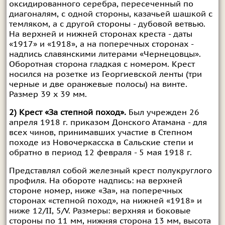
оксидированного серебра, пересеченный по
диагоналям, с одной стороны, казачьей шашкой с
темляком, а с другой стороны - дубовой ветвью.
На верхней и нижней сторонах креста - даты
«1917» и «1918», а на поперечных сторонах -
надпись славянскими литерами «Чернецовцы».
Оборотная сторона гладкая с номером. Крест
носился на розетке из Георгиевской ленты (три
черные и две оранжевые полосы) на винте.
Размер 39 х 39 мм.
2) Крест «За степной поход».
Был учрежден 26
апреля 1918 г. приказом Донского Атамана - для
всех чинов, принимавших участие в Степном
походе из Новочеркасска в Сальские степи и
обратно в период 12 февраля - 5 мая 1918 г.
Представлял собой железный крест полукруглого
профиля. На обороте надпись: на верхней
стороне номер, ниже «За», на поперечных
сторонах «степной поход», на нижней «1918» и
ниже 12/II, 5/V. Размеры: верхняя и боковые
стороны по 11 мм, нижняя сторона 13 мм, высота