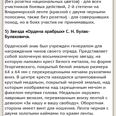
(без розетки национальных цветов) - для всех
участников боевых действий, 2-й степени на
Владимирской ленте (красной с двумя черными
полосами, также без розетки) - для совершивших
поход, но в боях участия не принимавших.
5) Звезда «Ордена храбрых» С. Н. Булак-
Булаховича.
Орденский знак был учрежден генералом для
награждения чинов своего отряда. Представляет
собой золоченую восьмиконечную звезду, на
которую наложен крест белого металла, по форме
Георгиевского, покрытый белой эмалью размера
64 х 64 мм с перекрещенными мечами рукоятями
вниз. В центре креста находился штампованный
круглый медальон, покрытый черной эмалью, над
которым изображена над скрещенным мечом и
факелом мертвая голова. Медальон окружен
лавровым венком, перевязанным внизу лентой с
девизом «За нашу и вашу свободу». Оборотная
сторона имеет винт для ношения. Лента черная с
двумя золотыми каймами по краям ленты.