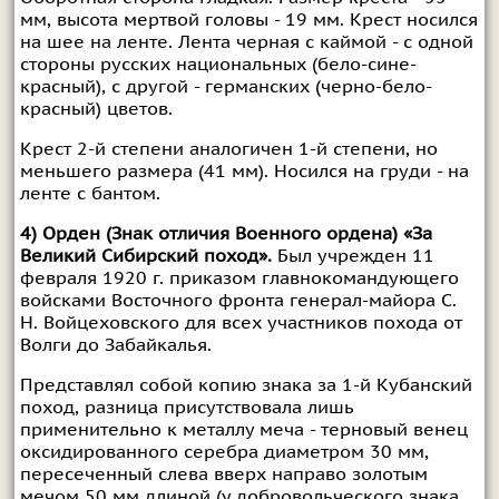
мм, высота мертвой головы - 19 мм. Крест носился
на шее на ленте. Лента черная с каймой - с одной
стороны русских национальных (бело-сине-
красный), с другой - германских (черно-бело-
красный) цветов.
Крест 2-й степени аналогичен 1-й степени, но
меньшего размера (41 мм). Носился на груди - на
ленте с бантом.
4) Орден (Знак отличия Военного ордена) «За
Великий Сибирский поход».
Был учрежден 11
февраля 1920 г. приказом главнокомандующего
войсками Восточного фронта генерал-майора С.
Н. Войцеховского для всех участников похода от
Волги до Забайкалья.
Представлял собой копию знака за 1-й Кубанский
поход, разница присутствовала лишь
применительно к металлу меча - терновый венец
оксидированного серебра диаметром 30 мм,
пересеченный слева вверх направо золотым
мечом 50 мм длиной (у добровольческого знака