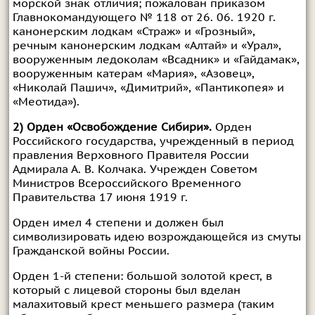
морской знак отличия; пожалован приказом
Главнокомандующего № 118 от 26. 06. 1920 г.
канонерским лодкам «Страж» и «Грозный»,
речным канонерским лодкам «Алтай» и «Урал»,
вооруженным ледоколам «Всадник» и «Гайдамак»,
вооруженным катерам «Мария», «Азовец»,
«Николай Пашич», «Димитрий», «Пантикопея» и
«Меотида»).
2) Орден «Освобождение Сибири».
Орден
Российского государства, учрежденный в период
правления Верховного Правителя России
Адмирала А. В. Колчака. Учрежден Советом
Министров Всероссийского Временного
Правительства 17 июня 1919 г.
Орден имел 4 степени и должен был
символизировать идею возрождающейся из смуты
Гражданской войны России.
Орден 1-й степени: большой золотой крест, в
который с лицевой стороны был вделан
малахитовый крест меньшего размера (таким