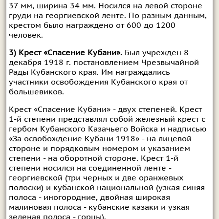
37 мм, ширина 34 мм. Носился на левой стороне
груди на георгиевской ленте. По разным данным,
крестом было награждено от 600 до 1200
человек.
3) Крест «Спасение Кубани».
Был учрежден 8
декабря 1918 г. постановлением Чрезвычайной
Рады Кубанского края. Им награждались
участники освобождения Кубанского края от
большевиков.
Крест «Спасение Кубани» - двух степеней. Крест
1-й степени представлял собой железный крест с
гербом Кубанского Казачьего Войска и надписью
«За освобождение Кубани 1918» - на лицевой
стороне и порядковым номером и указанием
степени - на оборотной стороне. Крест 1-й
степени носился на соединенной ленте -
георгиевской (три черных и две оранжевых
полоски) и кубанской национальной (узкая синяя
полоса - иногородние, двойная широкая
малиновая полоса - кубанские казаки и узкая
зеленая полоса - горцы).