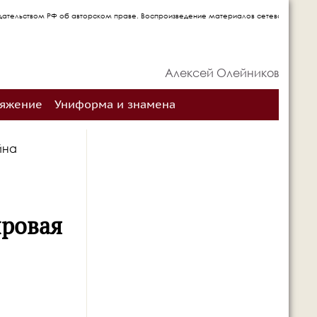
аве. Воспроизведение материалов сетевого издания запрещается без письменного со
Алексей Олейников
ряжение
Униформа и знамена
йна
ировая