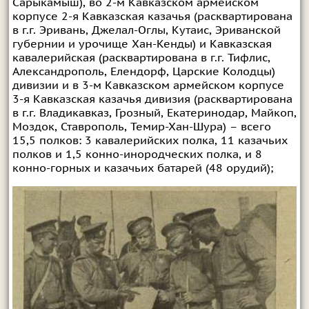
Сарыкамыш), во 2-м Кавказском армейском
корпусе 2-я Кавказская казачья (расквартирована
в г.г. Эривань, Джелал-Оглы, Кутаис, Эриванской
губернии и урочище Хан-Кенды) и Кавказская
кавалерийская (расквартирована в г.г. Тифлис,
Александрополь, Елендорф, Царские Колодцы)
дивизии и в 3-м Кавказском армейском корпусе
3-я Кавказская казачья дивизия (расквартирована
в г.г. Владикавказ, Грозный, Екатеринодар, Майкоп,
Моздок, Ставрополь, Темир-Хан-Шура) – всего
15,5 полков: 3 кавалерийских полка, 11 казачьих
полков и 1,5 конно-инородческих полка, и 8
конно-горных и казачьих батарей (48 орудий);