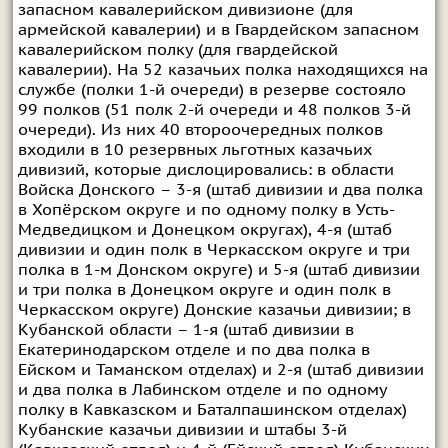
запасном кавалерийском дивизионе (для
армейской кавалерии) и в Гвардейском запасном
кавалерийском полку (для гвардейской
кавалерии). На 52 казачьих полка находящихся на
службе (полки 1-й очереди) в резерве состояло
99 полков (51 полк 2-й очереди и 48 полков 3-й
очереди). Из них 40 второочередных полков
входили в 10 резервных льготных казачьих
дивизий, которые дислоцировались: в области
Войска Донского – 3-я (штаб дивизии и два полка
в Хопёрском округе и по одному полку в Усть-
Медведицком и Донецком округах), 4-я (штаб
дивизии и один полк в Черкасском округе и три
полка в 1-м Донском округе) и 5-я (штаб дивизии
и три полка в Донецком округе и один полк в
Черкасском округе) Донские казачьи дивизии; в
Кубанской области – 1-я (штаб дивизии в
Екатеринодарском отделе и по два полка в
Ейском и Таманском отделах) и 2-я (штаб дивизии
и два полка в Лабинском отделе и по одному
полку в Кавказском и Баталпашинском отделах)
Кубанские казачьи дивизии и штабы 3-й