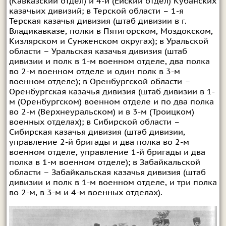
(Кавказский отдел) и 4-й (Ейский отдел) Кубанских
казачьих дивизий; в Терской области – 1-я
Терская казачья дивизия (штаб дивизии в г.
Владикавказе, полки в Пятигорском, Моздокском,
Кизлярском и Сунженском округах); в Уральской
области – Уральская казачья дивизия (штаб
дивизии и полк в 1-м военном отделе, два полка
во 2-м военном отделе и один полк в 3-м
военном отделе); в Оренбургской области –
Оренбургская казачья дивизия (штаб дивизии в 1-
м (Оренбургском) военном отделе и по два полка
во 2-м (Верхнеуральском) и в 3-м (Троицком)
военных отделах); в Сибирской области –
Сибирская казачья дивизия (штаб дивизии,
управление 2-й бригады и два полка во 2-м
военном отделе, управление 1-й бригады и два
полка в 1-м военном отделе); в Забайкальской
области – Забайкальская казачья дивизия (штаб
дивизии и полк в 1-м военном отделе, и три полка
во 2-м, в 3-м и 4-м военных отделах).