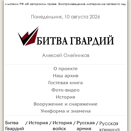
ком праве. Воспроизведение материалов сетевого издания запрещается без письменно
Понедельник, 10 августа 2026
Алексей Олейников
О проекте
Наш архив
Гостевая книга
Фото-видео
История
Вооружение и снаряжение
Униформа и знамена
Битва
История
История
Русская
Русская
/
/
/
/
Гвардий
войск
армия
конница