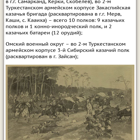
в г.г. Самарканд, Керки, Скобелев), во 2-м
Туркестанском армейском корпусе Закаспийская
казачья бригада (расквартирована в г.г. Мерв,
Каши, с. Кааиха) – всего 10 полков: 9 казачьих
полков и 1 конно-инородческий полк, и 2
казачьих батареи (12 орудий);
Омский военный округ – во 2-м Туркестанском
армейском корпусе 3-й Сибирский казачий полк
(расквартирован в г. Зайсан);