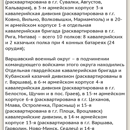
(расквартирована в г.г. Сувалки, Августов,
Кальвария), в 3-м армейском корпусе 3-я
кавалерийская дивизия (расквартирована в г.г.
Ковно, Вильно, Волковышки, Мариамполь) и в 20-
м армейском корпусе 1-я отдельная
кавалерийская бригада (расквартирована в г.г.
Рига, Митава) – всего 10 полков: 8 кавалерийских
и 2 казачьих полка при 4 конных батареях (24
орудия);
Варшавский военный округ – в подчинении
командующего войсками этого округа находились
Отдельная гвардейская кавалерийская бригада и
Кубанский казачий дивизион (расквартированы в
г. Варшава), в 6-м армейском корпусе 4-я
кавалерийская дивизия (расквартирована в г.г.
Белосток, Щучин и в пос. Граев), в 15-м армейском
корпусе 6-я (расквартирована в г.г. Цеханов,
Млава, Остроленка, Прасныш) и 15-я
(расквартирована в г.г. Плоцк, Вроцлавск)
кавалерийские дивизии, в 14-м армейском
корпусе 13-я (расквартирована в г.г. Варшава,
Гарволин, Ново-Минск, Седлец) и 14-я