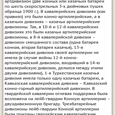
артдивизион (две конных или казачьих батареи
по шесть скорострельных 3-х дюймовых пушек
образца 1900 г.). В кавалерийских дивизиях (как
правило) это были конно-артиллерийские, а в
казачьих дивизиях – казачьи артиллерийские
дивизионы. Так, в 10-й и 12-й кавалерийских
дивизиях это были казачьи артиллерийские
дивизионы, в 8-й кавалерийской дивизии –
дивизион смешанного состава (одна батарея
конная, вторая батарея казачья), 13-я
кавалерийская дивизия своей артиллерии не
имела (в случае войны 12-й конно-
артиллерийский дивизион, входивший в 14-ю
кавалерийскую дивизию, делился между этими
двумя дивизиями), 1-я Туркестанская казачья
дивизия имела только одну казачью батарею, а
Кавказская кавалерийская дивизия – Кавказский
конно-горный артиллерийский дивизион. В
гвардейской кавалерии огневая поддержка была
возложена на лейб-гвардии Конную артиллерию –
двухдивизионную бригаду. Трехбатарейные
дивизионы лейб-гвардии Конной артиллерии
были приданы гвардейским кавалерийским