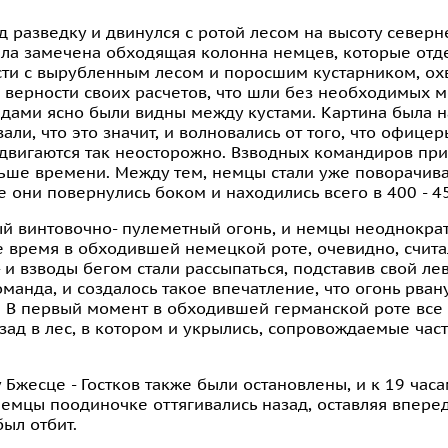
д разведку и двинулся с ротой лесом на высоту северн
была замечена обходящая колонна немцев, которые от
ти с вырубленным лесом и поросшим кустарником, ох
в верности своих расчетов, что шли без необходимых 
рядами ясно были видны между кустами. Картина была н
ли, что это значит, и волновались от того, что офице
и двигаются так неосторожно. Взводных командиров при
ньше времени. Между тем, немцы стали уже поворачива
е они повернулись боком и находились всего в 400 - 4
ый винтовочно- пулеметный огонь, и немцы неоднокра
е время в обходившей немецкой роте, очевидно, счита
 и взводы бегом стали рассыпаться, подставив свой ле
оманда, и создалось такое впечатление, что огонь рван
В первый момент в обходившей германской роте все
азад в лес, в котором и укрылись, сопровождаемые час
Бжесце - Гостков также были остановлены, и к 19 часа
 немцы поодиночке оттягивались назад, оставляя впере
ыл отбит.