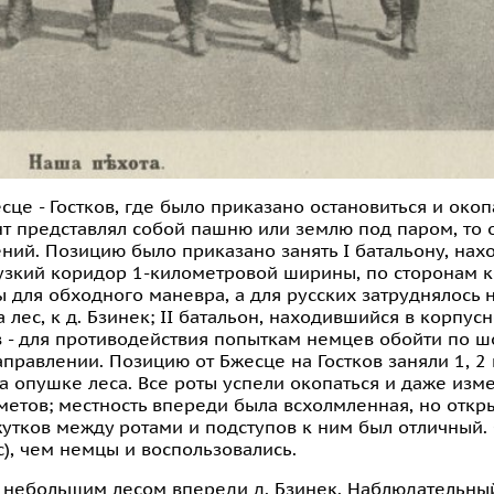
сце - Гостков, где было приказано остановиться и окоп
унт представлял собой пашню или землю под паром, то
ний. Позицию было приказано занять I батальону, на
 узкий коридор 1-километровой ширины, по сторонам 
ы для обходного маневра, а для русских затруднялось
а лес, к д. Бзинек; II батальон, находившийся в корпус
в - для противодействия попыткам немцев обойти по шо
равлении. Позицию от Бжесце на Гостков заняли 1, 2 и
а опушке леса. Все роты успели окопаться и даже изм
етов; местность впереди была всхолмленная, но откры
тков между ротами и подступов к ним был отличный. 
), чем немцы и воспользовались.
за небольшим лесом впереди д. Бзинек. Наблюдательны