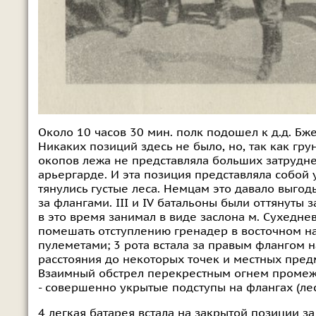
Около 10 часов 30 мин. полк подошел к д.д. Бже
Никаких позиций здесь не было, но, так как гр
окопов лежа не представляла больших затрудне
арьергарде. И эта позиция представляла собой
тянулись густые леса. Немцам это давало выгод
за флангами. III и IV батальоны были оттянуты з
в это время занимал в виде заслона м. Сухедне
помешать отступлению гренадер в восточном нап
пулеметами; 3 рота встала за правым флангом н
расстояния до некоторых точек и местных предм
Взаимный обстрел перекрестным огнем промежу
- совершенно укрытые подступы на флангах (лес
4 легкая батарея встала на закрытой позиции 