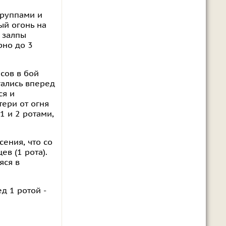
группами и
ый огонь на
 залпы
рно до 3
сов в бой
гались вперед
ся и
тери от огня
1 и 2 ротами,
сения, что со
в (1 рота).
яся в
д 1 ротой -