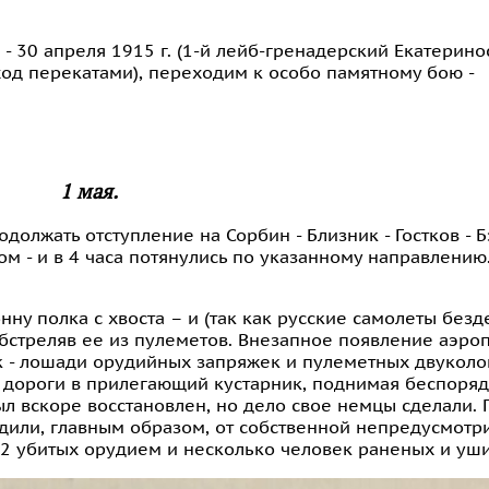
 30 апреля 1915 г. (
1-й лейб-гренадерский Екатерино
тход перекатами
), переходим к особо памятному бою -
1 мая.
одолжать отступление на Сорбин - Близник - Гостков - Б
м - и в 4 часа потянулись по указанному направлению.
ну полка с хвоста – и (так как русские самолеты безд
обстреляв ее из пулеметов. Внезапное появление аэро
 - лошади орудийных запряжек и пулеметных двуколо
с дороги в прилегающий кустарник, поднимая беспоря
л вскоре восстановлен, но дело свое немцы сделали. 
одили, главным образом, от собственной непредусмотр
 2 убитых орудием и несколько человек раненых и уш