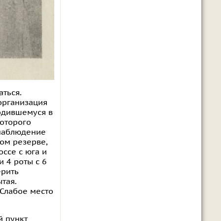
аться.
 организация
ходившемуся в
которого
 наблюдение
ном резерве,
ссе с юга и
 4 роты с 6
ерить
тая.
Слабое место
й пункт