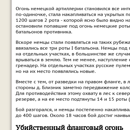
Огонь немецкой артиллерии становился все ин
по-одиночке, стала накапливаться на укрытых п
1200 шагов 2 рота - которой ясно было видно 
остановили попавшие под огонь немецкие роты
батальонов противника.
Вскоре немцы стали появляться на таких рубежа
ввязались все три роты I батальона. Немцы по
на отдельных участках, в большинстве же случа
врываться в землю. Тем не менее, наступление 
гренадер. На отдельных участках русские пулем
но на их место появлялись новые.
Вместе с тем, от разведки на правом фланге, в 
стороны д. Близник заметно передвижение колон
Для противодействия этому охвату в лес к север
резерве, а на ее место подтянуты 14 и 15 роты (
Бой разгорался, и немцы постепенно накапливал
до 400 шагов. Около 18 часов бой достиг наив
Убийственный фланговый огонь