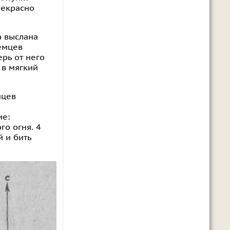
рекрасно
а выслана
емцев
рь от него
 в мягкий
мцев
ие:
го огня. 4
 и бить