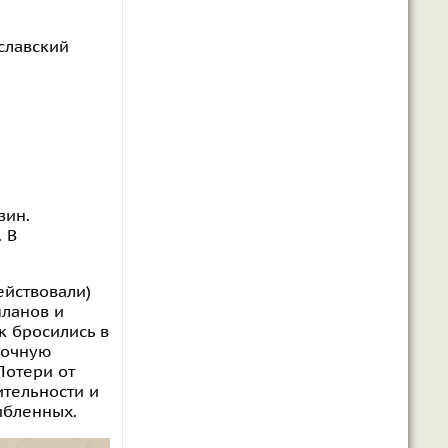
славский
зин.
 В
ействовали)
планов и
к бросились в
дочную
Потери от
ительности и
ибленных.