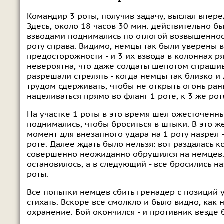
Командир 3 роты, получив задачу, выслал впере
Здесь, около 18 часов 30 мин. действительно 
взводами поднимались по отлогой возвышеннос
роту справа. Видимо, немцы так были уверены 
предосторожности - и 3 их взвода в колоннах 
невероятна, что даже солдаты шепотом спрашива
разрешали стрелять - когда немцы так близко 
трудом сдерживать, чтобы не открыть огонь ра
нацеливаться прямо во фланг 1 роте, к 3 же рот
На участке 1 роты в это время шел ожесточенн
поднимались, чтобы броситься в штыки. В это ж
момент для внезапного удара на 1 роту назрел -
роте. Далее ждать было нельзя: вот раздалась к
совершенно неожиданно обрушился на немцев. 
остановилось, а в следующий - все бросились н
роты.
Все попытки немцев сбить гренадер с позиций у 
стихать. Вскоре все смолкло и было видно, как
охранение. Бой окончился - и противник везде б