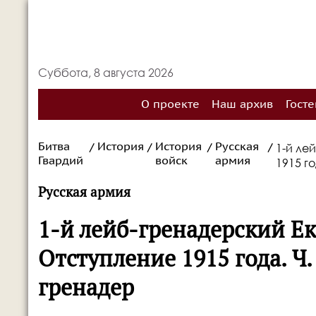
Суббота, 8 августа 2026
О проекте
Наш архив
Госте
Битва
История
История
Русская
1-й ле
/
/
/
/
Гвардий
войск
армия
1915 г
Русская армия
1-й лейб-гренадерский Е
Отступление 1915 года. Ч
гренадер