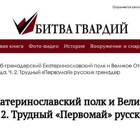
Охраняется законодательством РФ 
вая книга
Фото-видео
История
Вооружение и сна
йб-гренадерский Екатеринославский полк и Великое О
ода. Ч. 2. Трудный «Первомай» русских гренадер
катеринославский полк и Вел
. 2. Трудный «Первомай» русс