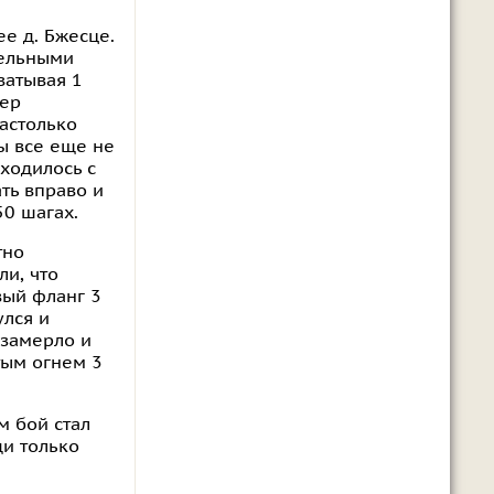
ее д. Бжесце.
дельными
ватывая 1
мер
астолько
ры все еще не
ходилось с
ть вправо и
50 шагах.
тно
ли, что
вый фланг 3
улся и
 замерло и
тым огнем 3
м бой стал
ди только