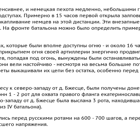
тенсивнее, и немецкая пехота медленно, небольшими 
одступах. Примерно в 15 часов первой открыла залпов
накапливание немцев на этой дистанции. Эти внезапные
. На фронте батальона можно было определить приме
х, которые были вполне доступны огню - и около 16 ча
д прикрытием огня своей артиллерии энергично продви
ев, попадая под огонь, вынуждены были останавливать
они вели настойчиво - несмотря на весьма большие по
еты выкашивали их цепи без остатка, особенно перед 
лесу к северо-западу от д. Бжесце, были получены доне
н 1 - 2 рот для охвата правого фланга екатеринославце
о-западу от д. Бжесце была выслана 3 рота, находивша
из IV батальона).
ись перед русскими ротами на 600 - 700 шагов, а пере
ысшего напряжения.