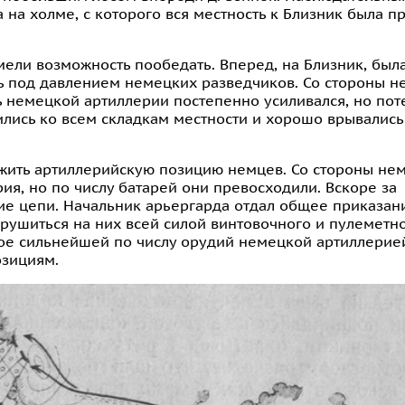
 на холме, с которого вся местность к Близник была п
мели возможность пообедать. Вперед, на Близник, был
ить под давлением немецких разведчиков. Со стороны н
 немецкой артиллерии постепенно усиливался, но поте
ились ко всем складкам местности и хорошо врывались
ружить артиллерийскую позицию немцев. Со стороны не
рия, но по числу батарей они превосходили. Вскоре за
ие цепи. Начальник арьергарда отдал общее приказан
рушиться на них всей силой винтовочного и пулеметно
двое сильнейшей по числу орудий немецкой артиллерией
озициям.