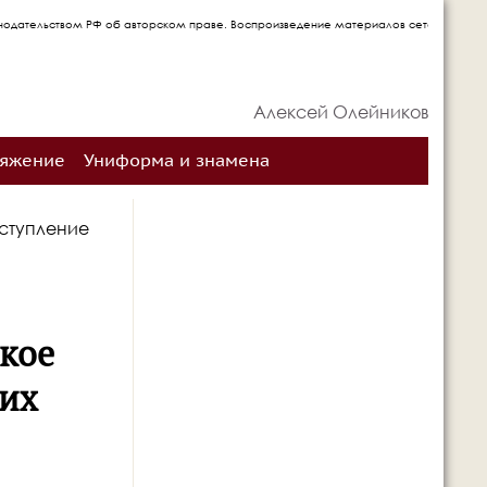
об авторском праве. Воспроизведение материалов сетевого издания запрещается без
Алексей Олейников
ряжение
Униформа и знамена
тступление
икое
ких