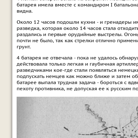
батарея имела вместе с командиром I батальона
видна.
Около 12 часов подошли кухни - и гренадеры и
разведка, которая около 14 часов стала отход
раздались и первые орудийные выстрелы. Огонь
почти не было, так как стрелки отлично примен
грунт.
4 батарея не отвечала - пока не удалось обна
действовала только легкая и гаубичная артилле
разведчиками кое-где стали появляться немецк
подпускать немцев как можно ближе и затем об
батарее выпала трудная задача - бороться с в
пехоту противника, не допуская ее к русским п