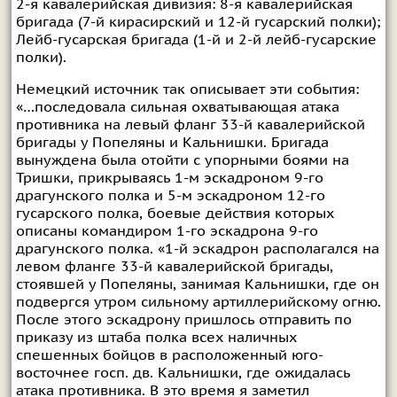
2-я кавалерийская дивизия: 8-я кавалерийская
бригада (7-й кирасирский и 12-й гусарский полки);
Лейб-гусарская бригада (1-й и 2-й лейб-гусарские
полки).
Немецкий источник так описывает эти события:
«…последовала сильная охватывающая атака
противника на левый фланг 33-й кавалерийской
бригады у Попеляны и Кальнишки. Бригада
вынуждена была отойти с упорными боями на
Тришки, прикрываясь 1-м эскадроном 9-го
драгунского полка и 5-м эскадроном 12-го
гусарского полка, боевые действия которых
описаны командиром 1-го эскадрона 9-го
драгунского полка. «1-й эскадрон располагался на
левом фланге 33-й кавалерийской бригады,
стоявшей у Попеляны, занимая Кальнишки, где он
подвергся утром сильному артиллерийскому огню.
После этого эскадрону пришлось отправить по
приказу из штаба полка всех наличных
спешенных бойцов в расположенный юго-
восточнее госп. дв. Кальнишки, где ожидалась
атака противника. В это время я заметил