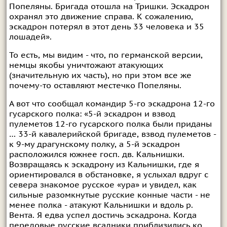
Попеляны. Бригада отошла на Тришки. Эскадрон
охранял это движение справа. К сожалению,
эскадрон потерял в этот день 33 человека и 35
лошадей».
То есть, мы видим - что, по германской версии,
немцы якобы уничтожают атакующих
(значительную их часть), но при этом все же
почему-то оставляют местечко Попеляны.
А вот что сообщал командир 5-го эскадрона 12-го
гусарского полка: «5-й эскадрон и взвод
пулеметов 12-го гусарского полка были приданы
… 33-й кавалерийской бригаде, взвод пулеметов -
к 9-му драгунскому полку, а 5-й эскадрон
расположился южнее госп. дв. Кальнишки.
Возвращаясь к эскадрону из Кальнишки, где я
ориентировался в обстановке, я услыхал вдруг с
севера знакомое русское «ура» и увидел, как
сильные разомкнутые русские конные части - не
менее полка - атакуют Кальнишки и вдоль р.
Вента. Я едва успел достичь эскадрона. Когда
передовые русские всадники приблизились ко