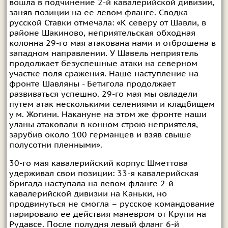
вошла в подчинение 2-й кавалерийской дивизии,
заняв позиции на ее левом фланге. Сводка
русской Ставки отмечала: «К северу от Шавли, в
районе Шакиново, неприятельская обходная
колонна 29-го мая атакована нами и отброшена в
западном направлении. У Шавель неприятель
продолжает безуспешные атаки на северном
участке поля сражения. Наше наступление на
фронте Шавляны - Бетигола продолжает
развиваться успешно. 29-го мая мы овладели
путем атак несколькими селениями и кладбищем
у м. Жогини. Накануне на этом же фронте наши
уланы атаковали в конном строю неприятеля,
зарубив около 100 германцев и взяв свыше
полусотни пленными».
30-го мая кавалерийский корпус Шметтова
удерживал свои позиции: 33-я кавалерийская
бригада наступала на левом фланге 2-й
кавалерийской дивизии на Каньки, но
продвинуться не смогла – русское командование
парировало ее действия маневром от Крупи на
Рудавсе. После полудня левый фланг 6-й