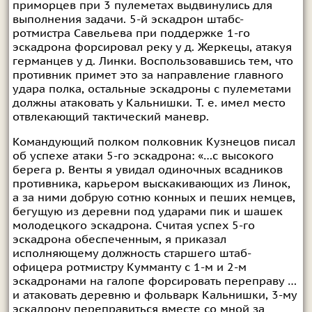
приморцев при 3 пулеметах выдвинулись для
выполнения задачи. 5-й эскадрон штабс-
ротмистра Савельева при поддержке 1-го
эскадрона форсировал реку у д. Жеркецы, атакуя
германцев у д. Линки. Воспользовавшись тем, что
противник примет это за направление главного
удара полка, остальные эскадроны с пулеметами
должны атаковать у Кальнишки. Т. е. имел место
отвлекающий тактический маневр.
Командующий полком полковник Кузнецов писал
об успехе атаки 5-го эскадрона: «…с высокого
берега р. Венты я увидал одиночных всадников
противника, карьером выскакивающих из Линок,
а за ними добрую сотню конных и пеших немцев,
бегущую из деревни под ударами пик и шашек
молодецкого эскадрона. Считая успех 5-го
эскадрона обеспеченным, я приказал
исполняющему должность старшего штаб-
офицера ротмистру Кумманту с 1-м и 2-м
эскадронами на галопе форсировать переправу …
и атаковать деревню и фольварк Кальнишки, 3-му
эскадрону переправиться вместе со мной за