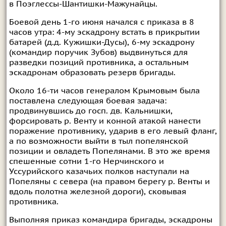
в Поэглессы-Шантишки-Мажунайцы.
Боевой день 1-го июня начался с приказа в 8
часов утра: 4-му эскадрону встать в прикрытии
батарей (д.д. Кужишки-Дусы), 6-му эскадрону
(командир поручик Зубов) выдвинуться для
разведки позиций противника, а остальным
эскадронам образовать резерв бригады.
Около 16-ти часов генералом Крымовым была
поставлена следующая боевая задача:
продвинувшись до госп. дв. Кальнишки,
форсировать р. Венту и конной атакой нанести
поражение противнику, ударив в его левый фланг,
а по возможности выйти в тыл попелянской
позиции и овладеть Попелянами. В это же время
спешенные сотни 1-го Нерчинского и
Уссурийского казачьих полков наступали на
Попеляны с севера (на правом берегу р. Венты и
вдоль полотна железной дороги), сковывая
противника.
Выполняя приказ командира бригады, эскадроны