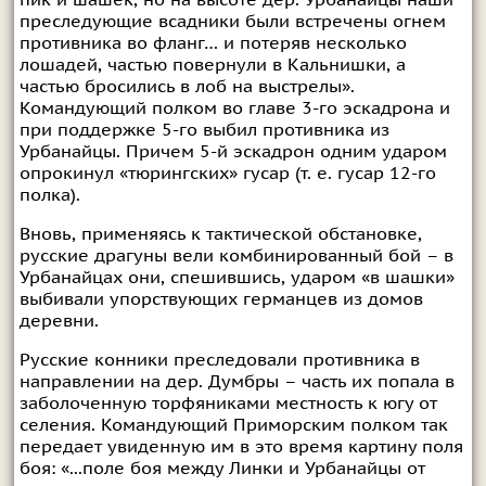
преследующие всадники были встречены огнем
противника во фланг… и потеряв несколько
лошадей, частью повернули в Кальнишки, а
частью бросились в лоб на выстрелы».
Командующий полком во главе 3-го эскадрона и
при поддержке 5-го выбил противника из
Урбанайцы. Причем 5-й эскадрон одним ударом
опрокинул «тюрингских» гусар (т. е. гусар 12-го
полка).
Вновь, применяясь к тактической обстановке,
русские драгуны вели комбинированный бой – в
Урбанайцах они, спешившись, ударом «в шашки»
выбивали упорствующих германцев из домов
деревни.
Русские конники преследовали противника в
направлении на дер. Думбры – часть их попала в
заболоченную торфяниками местность к югу от
селения. Командующий Приморским полком так
передает увиденную им в это время картину поля
боя: «...поле боя между Линки и Урбанайцы от