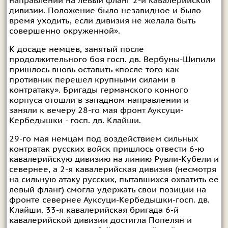
направлении на левый фланг 2-й кавалерийской
дивизии. Положение было незавидное и было
время уходить, если дивизия не желала быть
совершенно окруженной».
К досаде немцев, занятый после
продолжительного боя госп. дв. Вербуны-Шипили
пришлось вновь оставить «после того как
противник перешел крупными силами в
контратаку». Бригады германского конного
корпуса отошли в западном направлении и
заняли к вечеру 28-го мая фронт Ауксуци-
Кербедышки - госп. дв. Клайши.
29-го мая немцам под воздействием сильных
контратак русских войск пришлось отвести 6-ю
кавалерийскую дивизию на линию Рувли-Кубели и
севернее, а 2-я кавалерийская дивизия (несмотря
на сильную атаку русских, пытавшихся охватить ее
левый фланг) смогла удержать свои позиции на
фронте севернее Ауксуци-Кербедышки-госп. дв.
Клайши. 33-я кавалерийская бригада 6-й
кавалерийской дивизии достигла Попелян и