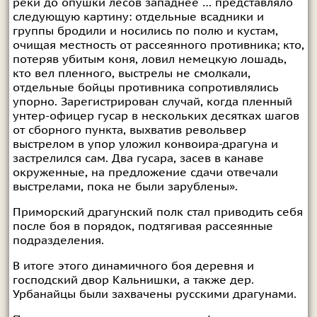
реки до опушки лесов западнее … представляло
следующую картину: отдельные всадники и
группы бродили и носились по полю и кустам,
очищая местность от рассеянного противника; кто,
потеряв убитым коня, ловил немецкую лошадь,
кто вел пленного, выстрелы не смолкали,
отдельные бойцы противника сопротивлялись
упорно. Зарегистрирован случай, когда пленный
унтер-офицер гусар в нескольких десятках шагов
от сборного пункта, выхватив револьвер
выстрелом в упор уложил конвоира-драгуна и
застрелился сам. Два гусара, засев в канаве
окруженные, на предложение сдачи отвечали
выстрелами, пока не были зарублены».
Приморский драгунский полк стал приводить себя
после боя в порядок, подтягивая рассеянные
подразделения.
В итоге этого динамичного боя деревня и
господский двор Кальнишки, а также дер.
Урбанайцы были захвачены русскими драгунами.