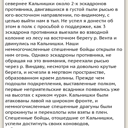
севернее Кальнишки около 2-х эскадронов
противника, двигавшихся в густой пыли рысью в
юго-восточном направлении, по-видимому, с
целью выйти нам в тыл. Не успел я донести об
этом в полк с просьбой о поддержке, как 3
эскадрона противника выехали во взводной
колонне из лесу на восточном берегу р. Вента и
двинулись на Кальнишки. Наши
немногочисленные спешенные бойцы открыли по
ним огонь. Однако эскадроны противника, не
обращая на это внимания, переехали рысью
через р. Виндаву, несмотря на довольно крутые
берега, и исчезли в мертвом пространстве,
образованном краем долины. Прежде чем
подошли подкрепления, выставленные полком,
первые неприятельские всадники появились уже
на высотах с криком «ура». Кальнишки были
атакованы лавой на широком фронте, и
немногочисленные спешенные драгуны были
опрокинуты и переколоты или взяты в плен.
Спешенные бойцы, отошедшие от Кальнишки,
успели достигнуть своих коноводов,