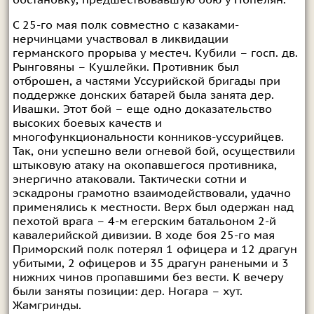
С 25-го мая полк совместно с казаками-
нерчинцами участвовал в ликвидации
германского прорыва у местеч. Кубили – госп. дв.
Рынговяны – Кушлейки. Противник был
отброшен, а частями Уссурийской бригады при
поддержке донских батарей была занята дер.
Ивашки. Этот бой – еще одно доказательство
высоких боевых качеств и
многофункциональности конников-уссурийцев.
Так, они успешно вели огневой бой, осуществили
штыковую атаку на окопавшегося противника,
энергично атаковали. Тактически сотни и
эскадроны грамотно взаимодействовали, удачно
применялись к местности. Верх был одержан над
пехотой врага – 4-м егерским батальоном 2-й
кавалерийской дивизии. В ходе боя 25-го мая
Приморский полк потерял 1 офицера и 12 драгун
убитыми, 2 офицеров и 35 драгун ранеными и 3
нижних чинов пропавшими без вести. К вечеру
были заняты позиции: дер. Ногара – хут.
Жамгринды.