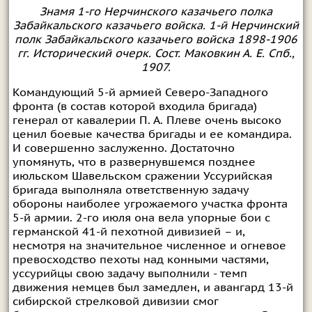
Знамя 1-го Нерчинского казачьего полка
Забайкальского казачьего войска. 1-й Нерчинский
полк Забайкальского казачьего войска 1898-1906
гг. Исторический очерк. Сост. Маковкин А. Е. Спб.,
1907.
Командующий 5-й армией Северо-Западного
фронта (в состав которой входила бригада)
генерал от кавалерии П. А. Плеве очень высоко
ценил боевые качества бригады и ее командира.
И совершенно заслуженно. Достаточно
упомянуть, что в развернувшемся позднее
июльском Шавельском сражении Уссурийская
бригада выполняла ответственную задачу
обороны наиболее угрожаемого участка фронта
5-й армии. 2-го июля она вела упорные бои с
германской 41-й пехотной дивизией – и,
несмотря на значительное численное и огневое
превосходство пехоты над конными частями,
уссурийцы свою задачу выполнили - темп
движения немцев был замедлен, и авангард 13-й
сибирской стрелковой дивизии смог