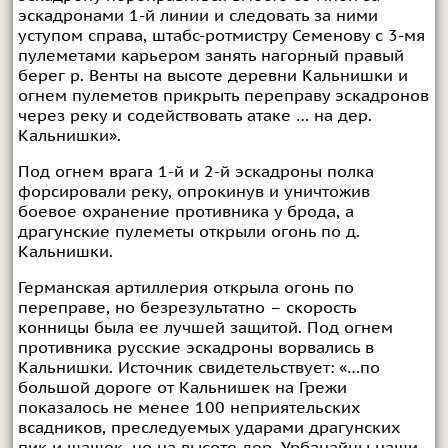
эскадронами 1-й линии и следовать за ними
уступом справа, штабс-ротмистру Семенову с 3-мя
пулеметами карьером занять нагорный правый
берег р. Венты на высоте деревни Кальнишки и
огнем пулеметов прикрыть переправу эскадронов
через реку и содействовать атаке … на дер.
Кальнишки».
Под огнем врага 1-й и 2-й эскадроны полка
форсировали реку, опрокинув и уничтожив
боевое охранение противника у брода, а
драгунские пулеметы открыли огонь по д.
Кальнишки.
Германская артиллерия открыла огонь по
переправе, но безрезультатно – скорость
конницы была ее лучшей защитой. Под огнем
противника русские эскадроны ворвались в
Кальнишки. Источник свидетельствует: «…по
большой дороге от Кальнишек на Грежи
показалось не менее 100 неприятельских
всадников, преследуемых ударами драгунских
пик и шашек, но на высоте дер. Урбанайцы наши