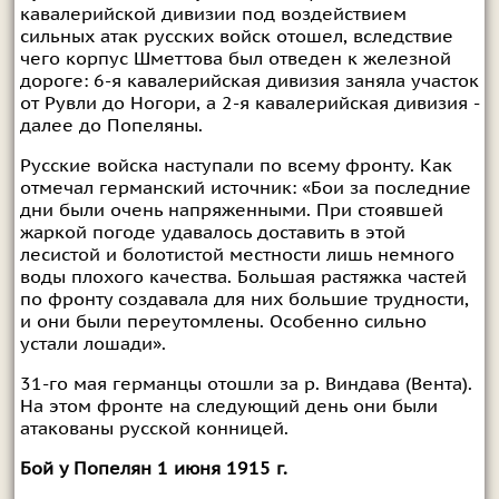
кавалерийской дивизии под воздействием
сильных атак русских войск отошел, вследствие
чего корпус Шметтова был отведен к железной
дороге: 6-я кавалерийская дивизия заняла участок
от Рувли до Ногори, а 2-я кавалерийская дивизия -
далее до Попеляны.
Русские войска наступали по всему фронту. Как
отмечал германский источник: «Бои за последние
дни были очень напряженными. При стоявшей
жаркой погоде удавалось доставить в этой
лесистой и болотистой местности лишь немного
воды плохого качества. Большая растяжка частей
по фронту создавала для них большие трудности,
и они были переутомлены. Особенно сильно
устали лошади».
31-го мая германцы отошли за р. Виндава (Вента).
На этом фронте на следующий день они были
атакованы русской конницей.
Бой у Попелян 1 июня 1915 г.