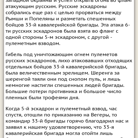
западной окраины и успел открыть огонь во фланг
атакующим русским. Русские эскадроны
собрались еще раз с целью прорваться между
Рымши и Попеляны и разметать спешенных
бойцов 33-й кавалерийской бригады. Эта атака 6-
ти русских эскадронов была взята во фланг с
одной стороны 5-м эскадроном, с другой -
пулеметным взводом.
Гибель под уничтожающим огнем пулеметов
русских эскадронов, лихо атаковавших отходящих
отдельных бойцов 33-й кавалерийской бригады,
была величественным зрелищем. Шеренга за
шеренгой таяли они под снопом пуль, и лишь
немногие настигли спешенных людей бригады.
Большие потери противника и большое число
пленных были трофеями дня.
Когда 5-й эскадрон и пулеметный взвод, час
спустя, отошли по приказанию на Вегеры, то
командир 33-й бригады горячо благодарил нас и
заявил к нашему удовлетворению, что 33-я
кавалерийская бригада могла отойти лишь