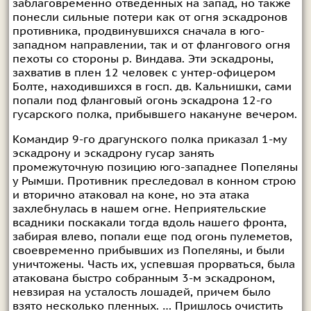
заблаговременно отведенных на запад, но также
понесли сильные потери как от огня эскадронов
противника, продвинувшихся сначала в юго-
западном направлении, так и от флангового огня
пехоты со стороны р. Виндава. Эти эскадроны,
захватив в плен 12 человек с унтер-офицером
Болте, находившихся в госп. дв. Кальнишки, сами
попали под фланговый огонь эскадрона 12-го
гусарского полка, прибывшего накануне вечером.
Командир 9-го драгунского полка приказал 1-му
эскадрону и эскадрону гусар занять
промежуточную позицию юго-западнее Попеляны
у Рымши. Противник преследовал в конном строю
и вторично атаковал на коне, но эта атака
захлебнулась в нашем огне. Неприятельские
всадники поскакали тогда вдоль нашего фронта,
забирая влево, попали еще под огонь пулеметов,
своевременно прибывших из Попеляны, и были
уничтожены. Часть их, успевшая прорваться, была
атакована быстро собранным 3-м эскадроном,
невзирая на усталость лошадей, причем было
взято несколько пленных. … Пришлось очистить