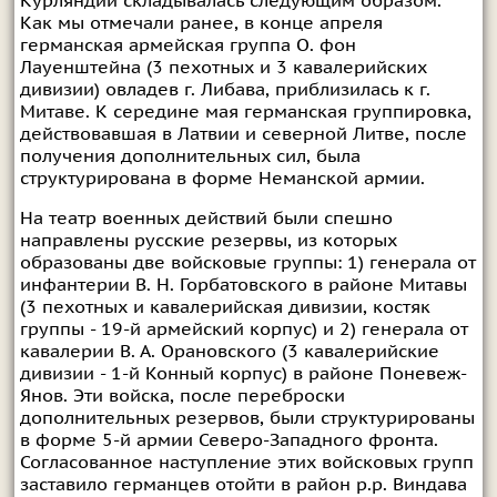
Курляндии складывалась следующим образом.
Как мы отмечали ранее, в конце апреля
германская армейская группа О. фон
Лауенштейна (3 пехотных и 3 кавалерийских
дивизии) овладев г. Либава, приблизилась к г.
Митаве. К середине мая германская группировка,
действовавшая в Латвии и северной Литве, после
получения дополнительных сил, была
структурирована в форме Неманской армии.
На театр военных действий были спешно
направлены русские резервы, из которых
образованы две войсковые группы: 1) генерала от
инфантерии В. Н. Горбатовского в районе Митавы
(3 пехотных и кавалерийская дивизии, костяк
группы - 19-й армейский корпус) и 2) генерала от
кавалерии В. А. Орановского (3 кавалерийские
дивизии - 1-й Конный корпус) в районе Поневеж-
Янов. Эти войска, после переброски
дополнительных резервов, были структурированы
в форме 5-й армии Северо-Западного фронта.
Согласованное наступление этих войсковых групп
заставило германцев отойти в район р.р. Виндава