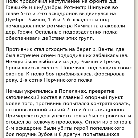
Полк продолжил наступление на фронте д.д.
Грежи-Рымши-Думбры. Ротмистр Шипунов во
главе 5-го и 2-го эскадронов выдвинулся на
Думбры-Рымши, 1-й и 3-й эскадроны под
командованием ротмистра Кумманта атаковали
дер. Грежи. Остальные подразделения полка
обеспечивали действия этих групп.
Противник стал отходить на берег р. Венты, где
был встречен огнем подходивших забайкальцев.
Немцы были выбиты и из д.д. Рымши и Грежи,
бросившись к местеч. Попеляны под защиту своих
окопов. К полю боя приближалась, форсировав
реку, 1-я сотня Нерчинского полка.
Немцы укрепились в Попелянах, превратив
католический костел в главный опорный пункт.
Более того, противник попытался контратаковать,
но вновь конной атакой 3-го и 6-го эскадронов
Приморского драгунского полка был опрокинут, и
отошел за колючую проволоку. Огнем из окопов в
6-м эскадроне были убиты герой попелянского
боя поручик Зубов и 8 драгун, попытавшихся