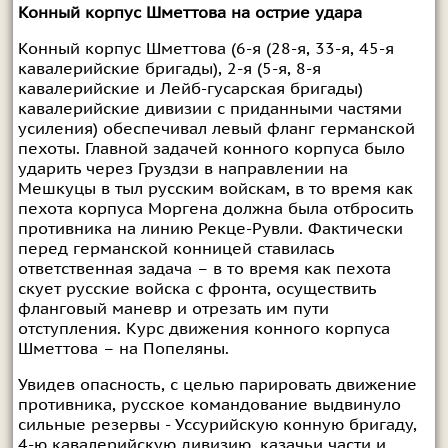
Конный корпус Шметтова на острие удара
Конный корпус Шметтова (6-я (28-я, 33-я, 45-я
кавалерийские бригады), 2-я (5-я, 8-я
кавалерийские и Лейб-гусарская бригады)
кавалерийские дивизии с приданными частями
усиления) обеспечивал левый фланг германской
пехоты. Главной задачей конного корпуса было
ударить через Груздзи в направлении на
Мешкуцы в тыл русским войскам, в то время как
пехота корпуса Моргена должна была отбросить
противника на линию Рекце-Рувли. Фактически
перед германской конницей ставилась
ответственная задача – в то время как пехота
скует русские войска с фронта, осуществить
фланговый маневр и отрезать им пути
отступления. Курс движения конного корпуса
Шметтова – на Попеляны.
Увидев опасность, с целью парировать движение
противника, русское командование выдвинуло
сильные резервы - Уссурийскую конную бригаду,
4-ю кавалерийскую дивизию, казачьи части и