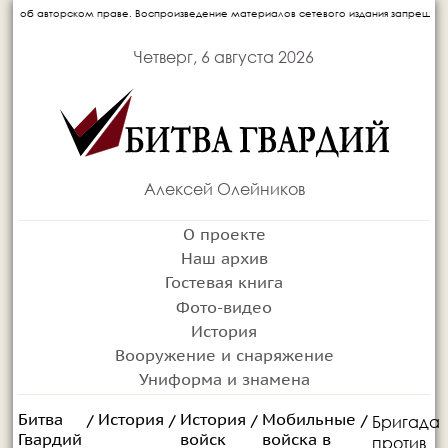
праве. Воспроизведение материалов сетевого издания запрещается без письменного 
Четверг, 6 августа 2026
Алексей Олейников
О проекте
Наш архив
Гостевая книга
Фото-видео
История
Вооружение и снаряжение
Униформа и знамена
Битва
История
История
Мобильные
Бригада
/
/
/
/
Гвардий
войск
войска в
против