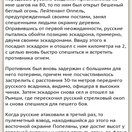
мне шагов на 80, то по ним был открыт бешеный
беглый огонь. Лейтенант Оппель,
предупрежденный своими постами, занял
спешенными людьми окраину деревни.
Оправившись от первой неожиданности, русские
пытались обойти позицию эскадрона, примерно,
двумя своими эскадронами. Ввиду этого я
посадил эскадрон и отошел с ним километра на 2,
с целью вновь быстро спешиться и встретить
противника огнем.
Противник был вновь задержан с большими для
него потерями, причем мне посчастливилось
застрелить с расстояния 30-ти метров переднего
русского всадника, видимо, офицера в высоких
чинах. Затем эскадрон снова сел и отошел за
Рымши, где перескочил русский стрелковый окоп
и снова спешился для пешего боя.
Когда русские атаковали в третий раз, то
пулеметный взвод, находившийся до этого на
восточной окраине Попеляны, уже достиг высот у