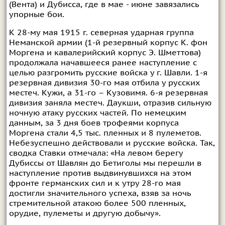
(Вента) и Дубисса, где в мае - июне завязались
упорные бои.
К 28-му мая 1915 г. северная ударная группа
Неманской армии (1-й резервный корпус К. фон
Моргена и кавалерийский корпус Э. Шметтова)
продолжала начавшееся ранее наступление с
целью разгромить русские войска у г. Шавли. 1-я
резервная дивизия 30-го мая отбила у русских
местеч. Кужи, а 31-го – Кузовимя. 6-я резервная
дивизия заняла местеч. Даукши, отразив сильную
ночную атаку русских частей. По немецким
данным, за 3 дня боев трофеями корпуса
Моргена стали 4,5 тыс. пленных и 8 пулеметов.
Небезуспешно действовали и русские войска. Так,
сводка Ставки отмечала: «На левом берегу
Дубиссы от Шавлян до Бетиголы мы перешли в
наступление против выдвинувшихся на этом
фронте германских сил и к утру 28-го мая
достигли значительного успеха, взяв за ночь
стремительной атакою более 500 пленных,
орудие, пулеметы и другую добычу».