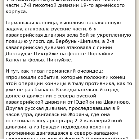
части 17-й пехотной дивизии 19-го армейского
корпуса.
Германская конница, выполняя поставленную
задачу, атаковала русские части. 6-я
кавалерийская дивизия вела бой за укрепленную
позицию у госп. дв. Вербуны-Шипили, а 2-я
кавалерийская дивизия атаковала с линии
Доргаудзе-Пиктуйже на фронте Порвайши-
Каткуны-фольв. Пиктуйже.
И тут, как писал германский очевидец:
«произошли события, которые положили конец
этой операции конницы в тылу противника, как то
уже не раз бывало. Разведывательный отряд
донес о движении с севера русской
кавалерийской дивизии от Юдейки на Шакиново.
Другая русская дивизия, проследовавшая в 9
часов утра, двигалась на Жоряны, где она
оттеснила к югу арьергард 2-й кавалерийской
дивизии, а из Груздзи подходила колонна
противника двигавшаяся в северо-западном