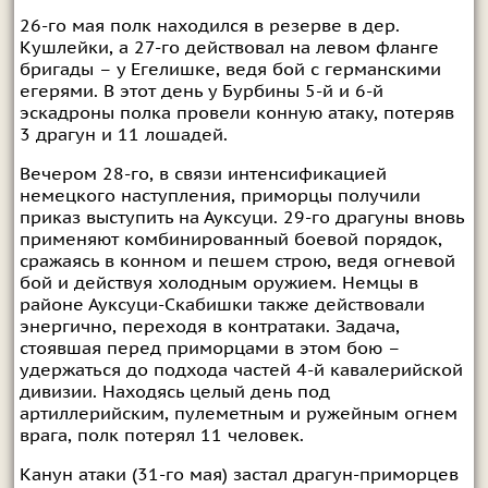
26-го мая полк находился в резерве в дер.
Кушлейки, а 27-го действовал на левом фланге
бригады – у Егелишке, ведя бой с германскими
егерями. В этот день у Бурбины 5-й и 6-й
эскадроны полка провели конную атаку, потеряв
3 драгун и 11 лошадей.
Вечером 28-го, в связи интенсификацией
немецкого наступления, приморцы получили
приказ выступить на Ауксуци. 29-го драгуны вновь
применяют комбинированный боевой порядок,
сражаясь в конном и пешем строю, ведя огневой
бой и действуя холодным оружием. Немцы в
районе Ауксуци-Скабишки также действовали
энергично, переходя в контратаки. Задача,
стоявшая перед приморцами в этом бою –
удержаться до подхода частей 4-й кавалерийской
дивизии. Находясь целый день под
артиллерийским, пулеметным и ружейным огнем
врага, полк потерял 11 человек.
Канун атаки (31-го мая) застал драгун-приморцев