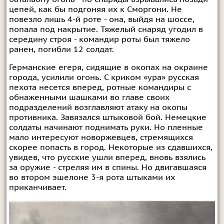
цепей, как бы подгоняя их к Сморгони. Не
повезло лишь 4-й роте - она, выйдя на шоссе,
попала под накрытие. Тяжелый снаряд угодил в
середину строя - командир роты был тяжело
ранен, погибли 12 солдат.
Германские егеря, сидящие в окопах на окраине
города, усилили огонь. С криком «ура» русская
пехота несется вперед, ротные командиры с
обнаженными шашками во главе своих
подразделений возглавляют атаку на окопы
противника. Завязался штыковой бой. Немецкие
солдаты начинают поднимать руки. Но пленные
мало интересуют новоржевцев, стремящихся
скорее попасть в город. Некоторые из сдавшихся,
увидев, что русские ушли вперед, вновь взялись
за оружие - стреляя им в спины. Но двигавшаяся
во втором эшелоне 3-я рота штыками их
приканчивает.