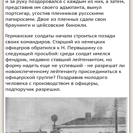
и за руку поздоровался с каждым из них, а затем,
представив им своего адъютанта, вынул
портсигар, угостив пленников руссскими
папиросами. Двое из пленных сдали свои
браунинги и цейсовские бинокли.
Германские солдаты начали строиться позади
своих командиров. Старший из немецких
офицеров обратился к Н. Первышину со
следующей просьбой: среди солдат имелся
фендрик, недавно ставший лейтенантом, но
форму надеть еще не успевший - не разрешат ли
новоиспеченному лейтенанту присоединиться к
офицерской группе? Поздравив молодого
человека с производством в офицеры,
подпоручик разрешил.