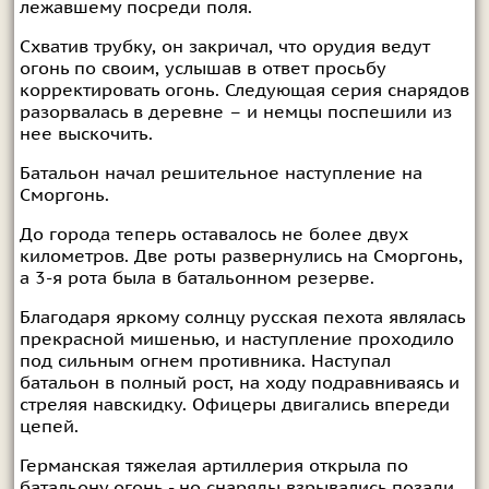
лежавшему посреди поля.
Схватив трубку, он закричал, что орудия ведут
огонь по своим, услышав в ответ просьбу
корректировать огонь. Следующая серия снарядов
разорвалась в деревне – и немцы поспешили из
нее выскочить.
Батальон начал решительное наступление на
Сморгонь.
До города теперь оставалось не более двух
километров. Две роты развернулись на Сморгонь,
а 3-я рота была в батальонном резерве.
Благодаря яркому солнцу русская пехота являлась
прекрасной мишенью, и наступление проходило
под сильным огнем противника. Наступал
батальон в полный рост, на ходу подравниваясь и
стреляя навскидку. Офицеры двигались впереди
цепей.
Германская тяжелая артиллерия открыла по
батальону огонь - но снаряды взрывались позади