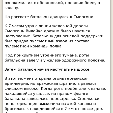
ознакомил их с обстановкой, поставив боевую
задачу.
На рассвете батальон двинулся к Сморгони.
К 7 часам утра с линии железной дороги
Сморгонь-Вилейка должно было начаться
наступление. Батальону для огневой поддержки
был придал пулеметный взвод из состава
пулеметной команды полка.
Под прикрытием утреннего тумана, роты
батальона залегли у железнодорожного полотна.
Затем батальон начал наступать на шоссе.
В этот момент открыла огонь германская
артиллерия, но вражеская шрапнель рвалась
слишком высоко. Когда роты подбегали к канаве,
находящейся у шоссе, на правом фланге
батальона завязалась перестрелка. Стрелковая
цепь германцев выскочила из этой канавы и
бросилась к находившейся в 2 км от шоссе дер.