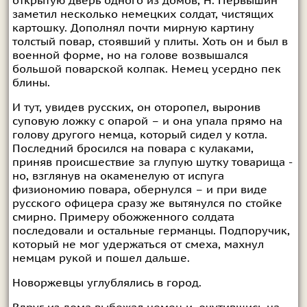
открытую дверь одного из домов, Н. Первышин
заметил несколько немецких солдат, чистящих
картошку. Дополнял почти мирную картину
толстый повар, стоявший у плиты. Хоть он и был в
военной форме, но на голове возвышался
большой поварской колпак. Немец усердно пек
блины.
И тут, увидев русских, он оторопел, выронив
суповую ложку с опарой – и она упала прямо на
голову другого немца, который сидел у котла.
Последний бросился на повара с кулаками,
приняв происшествие за глупую шутку товарища -
но, взглянув на окаменелую от испуга
физиономию повара, обернулся – и при виде
русского офицера сразу же вытянулся по стойке
смирно. Примеру обожженного солдата
последовали и остальные германцы. Подпоручик,
который не мог удержаться от смеха, махнул
немцам рукой и пошел дальше.
Новоржевцы углублялись в город.