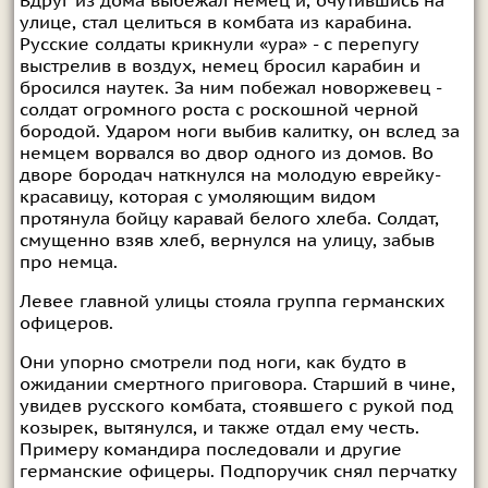
Вдруг из дома выбежал немец и, очутившись на
улице, стал целиться в комбата из карабина.
Русские солдаты крикнули «ура» - с перепугу
выстрелив в воздух, немец бросил карабин и
бросился наутек. За ним побежал новоржевец -
солдат огромного роста с роскошной черной
бородой. Ударом ноги выбив калитку, он вслед за
немцем ворвался во двор одного из домов. Во
дворе бородач наткнулся на молодую еврейку-
красавицу, которая с умоляющим видом
протянула бойцу каравай белого хлеба. Солдат,
смущенно взяв хлеб, вернулся на улицу, забыв
про немца.
Левее главной улицы стояла группа германских
офицеров.
Они упорно смотрели под ноги, как будто в
ожидании смертного приговора. Старший в чине,
увидев русского комбата, стоявшего с рукой под
козырек, вытянулся, и также отдал ему честь.
Примеру командира последовали и другие
германские офицеры. Подпоручик снял перчатку