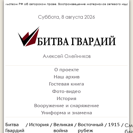
 об авторском праве. Воспроизведение материалов сетевого издания запрещается бе
Суббота, 8 августа 2026
Алексей Олейников
О проекте
Наш архив
Гостевая книга
Фото-видео
История
Вооружение и снаряжение
Униформа и знамена
Битва
История
Великая
Восточный
1915
См
/
/
/
/
/
Гвардий
война
рубеж
бл