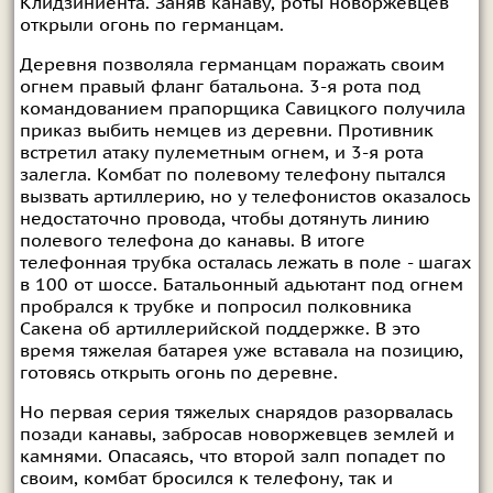
Клидзиниента. Заняв канаву, роты новоржевцев
открыли огонь по германцам.
Деревня позволяла германцам поражать своим
огнем правый фланг батальона. 3-я рота под
командованием прапорщика Савицкого получила
приказ выбить немцев из деревни. Противник
встретил атаку пулеметным огнем, и 3-я рота
залегла. Комбат по полевому телефону пытался
вызвать артиллерию, но у телефонистов оказалось
недостаточно провода, чтобы дотянуть линию
полевого телефона до канавы. В итоге
телефонная трубка осталась лежать в поле - шагах
в 100 от шоссе. Батальонный адьютант под огнем
пробрался к трубке и попросил полковника
Сакена об артиллерийской поддержке. В это
время тяжелая батарея уже вставала на позицию,
готовясь открыть огонь по деревне.
Но первая серия тяжелых снарядов разорвалась
позади канавы, забросав новоржевцев землей и
камнями. Опасаясь, что второй залп попадет по
своим, комбат бросился к телефону, так и