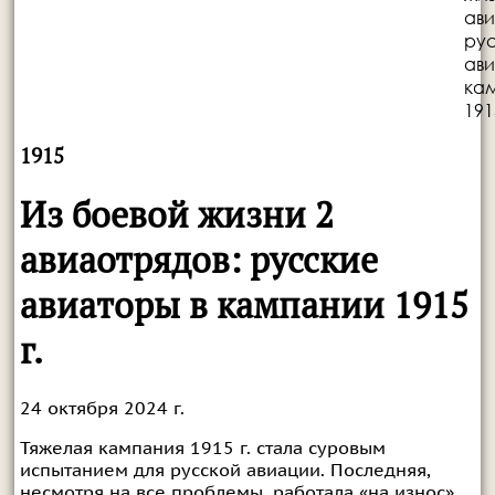
ави
ру
ави
ка
191
1915
Из боевой жизни 2
авиаотрядов: русские
авиаторы в кампании 1915
г.
24 октября 2024 г.
Тяжелая кампания 1915 г. стала суровым
испытанием для русской авиации. Последняя,
несмотря на все проблемы, работала «на износ».