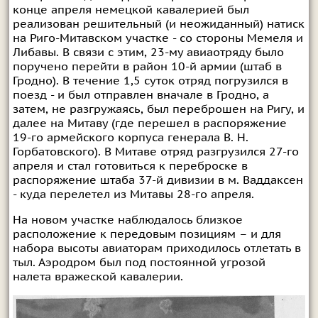
конце апреля немецкой кавалерией был
реализован решительный (и неожиданный) натиск
на Риго-Митавском участке - со стороны Мемеля и
Либавы. В связи с этим, 23-му авиаотряду было
поручено перейти в район 10-й армии (штаб в
Гродно). В течение 1,5 суток отряд погрузился в
поезд - и был отправлен вначале в Гродно, а
затем, не разгружаясь, был переброшен на Ригу, и
далее на Митаву (где перешел в распоряжение
19-го армейского корпуса генерала В. Н.
Горбатовского). В Митаве отряд разгрузился 27-го
апреля и стал готовиться к переброске в
распоряжение штаба 37-й дивизии в м. Ваддаксен
- куда перелетел из Митавы 28-го апреля.
На новом участке наблюдалось близкое
расположение к передовым позициям – и для
набора высоты авиаторам приходилось отлетать в
тыл. Аэродром был под постоянной угрозой
налета вражеской кавалерии.