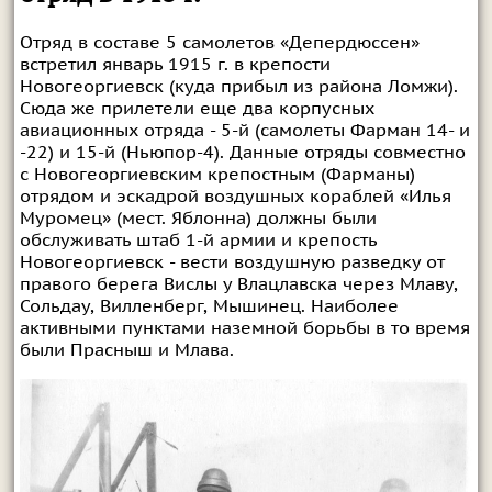
Отряд в составе 5 самолетов «Депердюссен»
встретил январь 1915 г. в крепости
Новогеоргиевск (куда прибыл из района Ломжи).
Сюда же прилетели еще два корпусных
авиационных отряда - 5-й (самолеты Фарман 14- и
-22) и 15-й (Ньюпор-4). Данные отряды совместно
с Новогеоргиевским крепостным (Фарманы)
отрядом и эскадрой воздушных кораблей «Илья
Муромец» (мест. Яблонна) должны были
обслуживать штаб 1-й армии и крепость
Новогеоргиевск - вести воздушную разведку от
правого берега Вислы у Влацлавска через Млаву,
Сольдау, Вилленберг, Мышинец. Наиболее
активными пунктами наземной борьбы в то время
были Прасныш и Млава.