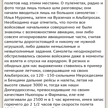
полетов над этими местами. О пулеметах, радио и
фото тогда лишь только шли разговоры; они
начали вводиться лишь на больших самолетах -
Илья Муромец, затем на Вуазенах и Альбатросах.
Необходимо еще отметить, что почти все
войсковые начальники совершенно не были
знакомы с возможностями авиации, они либо
совсем игнорировали авиационные части, считая
самолеты дорогостоящей и никому не нужной
игрушкой, либо давали немыслимые и
невыполнимые задания. Самолеты неоднократно
обстреливались своими войсками даже в моменты
их взлета и спуска на аэродром. В резких и
обидных для нас выражениях ставились в пример
немецкие летчики, совершавшие на своих
Альбатросах, со 120 - 150-сильными Мерседесами
и Бенцами дальние рейсы и налеты, летая на
высоте свыше 3000 м, тогда как наши
Дюпердюссены, превосходившие по своим
качествам Ньюпоры и Фарманы, еле-еле
дотягивали до 2500 м в 1 час времени, имея запас
горючего до 2 1/2 часов при скорости полета