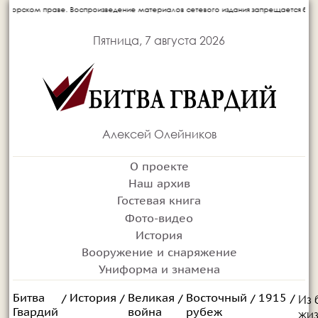
произведение материалов сетевого издания запрещается без письменного согласия а
Пятница, 7 августа 2026
Алексей Олейников
О проекте
Наш архив
Гостевая книга
Фото-видео
История
Вооружение и снаряжение
Униформа и знамена
Битва
История
Великая
Восточный
1915
Из 
/
/
/
/
/
Гвардий
война
рубеж
жиз