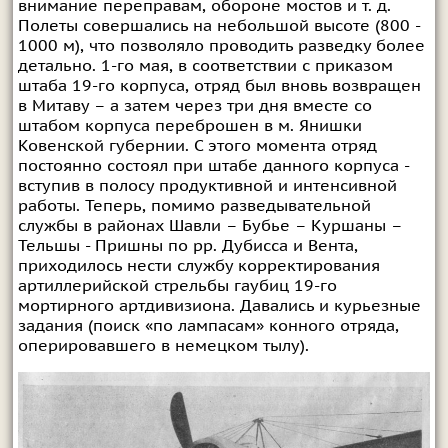
внимание переправам, обороне мостов и т. д.
Полеты совершались на небольшой высоте (800 -
1000 м), что позволяло проводить разведку более
детально. 1-го мая, в соответствии с приказом
штаба 19-го корпуса, отряд был вновь возвращен
в Митаву – а затем через три дня вместе со
штабом корпуса переброшен в м. Янишки
Ковенской губернии. С этого момента отряд
постоянно состоял при штабе данного корпуса -
вступив в полосу продуктивной и интенсивной
работы. Теперь, помимо разведывательной
службы в районах Шавли – Бубье – Куршаны –
Тельшы - Пришны по рр. Дубисса и Вента,
приходилось нести службу корректирования
артиллерийской стрельбы гаубиц 19-го
мортирного артдивизиона. Давались и курьезные
задания (поиск «по лампасам» конного отряда,
оперировавшего в немецком тылу).