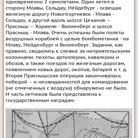
одновременно 2 самолетами. Один летел в
сторону Млавы, Сольдау, Нейдебург - освещая
железную дорогу Новогеоргиевск - Млава -
Сольдау, а другой вдоль шоссе Цеханов –
Прасныш – Хоржеле - Вилленберг и шоссе
Прасныш - Млава. Очень успешны были полеты
воздушных кораблей с целью бомбометания - на
Млаву, Нейденбург и Вилленберг. Задания, как
правило, сводились к слежке за неприятельскими
колоннами: пехоты, артиллерии, кавалерии и
обозов, а также поездов по железным дорогам,
появлением новых дорог, окопов, батарей и т. д.
Вторая Праснышская операция заканчивалась
победой – и неожиданностей для командования
(не отмеченных с воздуха) обнаружено не было.
И часть летчиков была представлена к
государственным наградам.