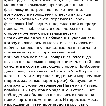
«Дюпердюссен, как известно, представлял собой
моноплан с крыльями, присоединенными к
фюзеляжу непосредственно; летчик имел
возможность наблюдения отвесно вниз лишь
через вырезы крыльев, перегибаясь вбок
фюзеляжа. Наблюдатель же, сидевший впереди
пилота, мог наблюдать вперед через винт, по
сторонам же ему открывалась весьма
незначительная зона наблюдения, увеличивать
которую удавалось, вылезая и высовываясь из
кабины наполовину (привязные ремни тогда не
применялись), для сбрасывания бомб
приходилось всячески изощряться, вплоть до
вылезания на крыло с накренением для этой цели
самолета в соответствующую сторону. Приборами
для наблюдения служили бинокль 6- и 8-кратный,
карта 10-, 3- и 2-верстка с поднятыми маршрутами
(дороги, железные дороги, реки). Вооружением
экипажа служили револьверы Наган или Маузер,
бомбы 8 и 20 фунтов по заданию и стрелы. Все
наблюдения обычно записывались в полете на
полях карты в момент полета. Интересные места
наблюдались путем производства круговых