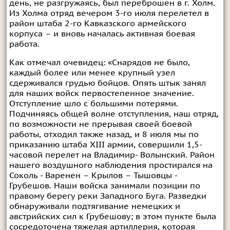
день, не разгружаясь, был переброшен в г. Холм.
Из Холма отряд вечером 3-го июля перелетел в
район штаба 2-го Кавказского армейского
корпуса – и вновь началась активная боевая
работа.
Как отмечал очевидец: «Снарядов не было,
каждый более или менее крупный узел
сдерживался грудью бойцов. Опять штык занял
для наших войск первостепенное значение.
Отступление шло с большими потерями.
Подчиняясь общей волне отступления, наш отряд,
по возможности не прерывая своей боевой
работы, отходил также назад, и 8 июля мы по
приказанию штаба XIII армии, совершили 1,5-
часовой перелет на Владимир- Волынский. Район
нашего воздушного наблюдения простирался на
Соколь - Варенен – Крылов – Тышовцы -
Грубешов. Наши войска занимали позиции по
правому берегу реки Западного Буга. Разведки
обнаруживали подтягивание немецких и
австрийских сил к Грубешову; в этом пункте была
сосредоточена тяжелая артиллерия, которая