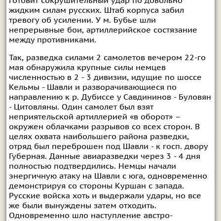
готовит сокрушительный удар по довольно
жидким силам русских. Штаб корпуса забил
тревогу об усилении. У м. Бубье шли
непрерывные бои, артиллерийское состязание
между противниками.
Так, разведка силами 2 самолетов вечером 22-го
мая обнаружила крупные силы немцев
численностью в 2 - 3 дивизии, идущие по шоссе
Кельмы - Шавли и разворачивающиеся по
направлению к р. Дубиссе у Савдининов - Буловян
- Цитовляны. Один самолет был взят
неприятельской артиллерией «в оборот» –
окружен облачками разрывов со всех сторон. В
целях охвата наибольшего района разведки,
отряд был переброшен под Шавли - к госп. двору
Губерная. Данные авиаразведки через 3 - 4 дня
полностью подтвердились. Немцы начали
энергичную атаку на Шавли с юга, одновременно
демонстрируя со стороны Куршан с запада.
Русские войска хоть и выдержали удары, но все
же были вынуждены затем отходить.
Одновременно шло наступление австро-