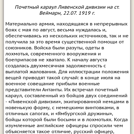
Почетный караул Ливенской дивизии на ст.
Веймарн, 22.07. 1919 г.
Материально армия, находящаяся в непрерывных
боях с мая по август, весьма нуждалась и,
обеспечиваясь из нескольких источников, так и не
получила за это время существенной помощи от
союзников. Войска были разуты, одеты в
лохмотья, современного вооружения и
боеприпасов не хватало. К началу августа
создалась двухмесячная задолженность с
выплатой жалования. Для иллюстрации положения
вещей приводят такой случай: в конце июля на
военное совещание прибыли военные
представители Антанты. Их встречал почетный
караул, составленный из бойцов двух соединений
- «Ливенской дивизии», экипированной немцами в
новенькую форму, с немецкими винтовками, в
отличных сапогах, и «Ямбургской дружины»,
бойцы которой были босыми и в лохмотьях. Когда
изумленные английские офицеры спросили чем
объясняется такое отличие, русский офицер,