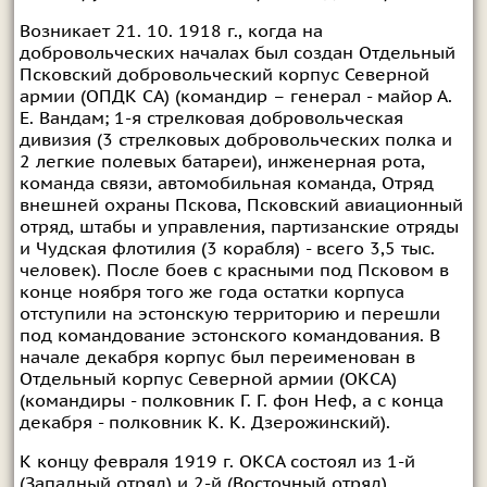
Возникает 21. 10. 1918 г., когда на
добровольческих началах был создан Отдельный
Псковский добровольческий корпус Северной
армии (ОПДК СА) (командир – генерал - майор А.
Е. Вандам; 1-я стрелковая добровольческая
дивизия (3 стрелковых добровольческих полка и
2 легкие полевых батареи), инженерная рота,
команда связи, автомобильная команда, Отряд
внешней охраны Пскова, Псковский авиационный
отряд, штабы и управления, партизанские отряды
и Чудская флотилия (3 корабля) - всего 3,5 тыс.
человек). После боев с красными под Псковом в
конце ноября того же года остатки корпуса
отступили на эстонскую территорию и перешли
под командование эстонского командования. В
начале декабря корпус был переименован в
Отдельный корпус Северной армии (ОКСА)
(командиры - полковник Г. Г. фон Неф, а с конца
декабря - полковник К. К. Дзерожинский).
К концу февраля 1919 г. ОКСА состоял из 1-й
(Западный отряд) и 2-й (Восточный отряд)