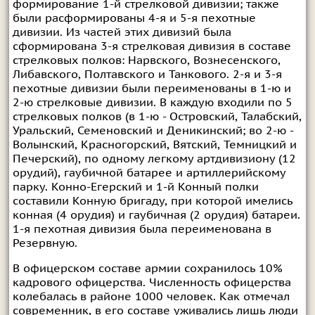
формирование 1-й стрелковой дивизии; также
были расформированы 4-я и 5-я пехотные
дивизии. Из частей этих дивизий была
сформирована 3-я стрелковая дивизия в составе
стрелковых полков: Нарвского, Вознесенского,
Либавского, Полтавского и Танкового. 2-я и 3-я
пехотные дивизии были переименованы в 1-ю и
2-ю стрелковые дивизии. В каждую входили по 5
стрелковых полков (в 1-ю - Островский, Талабский,
Уральский, Семеновский и Деникинский; во 2-ю -
Волынский, Красногорский, Вятский, Темницкий и
Печерский), по одному легкому артдивизиону (12
орудий), гаубичной батарее и артиллерийскому
парку. Конно-Егерский и 1-й Конный полки
составили Конную бригаду, при которой имелись
конная (4 орудия) и гаубичная (2 орудия) батареи.
1-я пехотная дивизия была переименована в
Резервную.
В офицерском составе армии сохранилось 10%
кадрового офицерства. Численность офицерства
колебалась в районе 1000 человек. Как отмечал
современник, в его составе уживались лишь люди