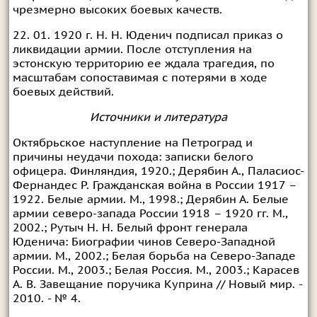
чрезмерно высоких боевых качеств.
22. 01. 1920 г. Н. Н. Юденич подписал приказ о
ликвидации армии. После отступления на
эстонскую территорию ее ждала трагедия, по
масштабам сопоставимая с потерями в ходе
боевых действий.
Источники и литература
Октябрьское наступление на Петроград и
причины неудачи похода: записки белого
офицера. Финляндия, 1920.; Дерябин А., Паласиос-
Фернандес Р. Гражданская война в России 1917 –
1922. Белые армии. М., 1998.; Дерябин А. Белые
армии северо-запада России 1918 – 1920 гг. М.,
2002.; Рутыч Н. Н. Белый фронт генерала
Юденича: Биографии чинов Северо-Западной
армии. М., 2002.; Белая борьба на Северо-Западе
России. М., 2003.; Белая Россия. М., 2003.; Карасев
А. В. Завещание поручика Куприна // Новый мир. -
2010. - № 4.