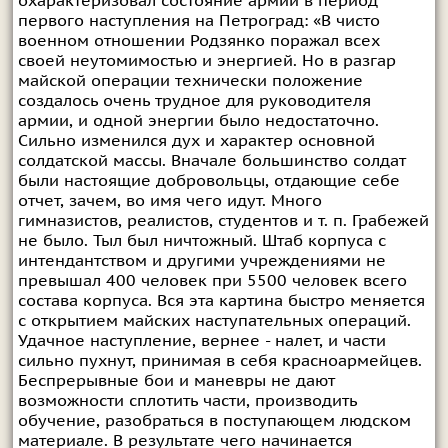
охарактеризовал состояние армии в период
первого наступления на Петроград: «В чисто
военном отношении Родзянко поражал всех
своей неутомимостью и энергией. Но в разгар
майской oперации технически положение
создалось очень трудное для руководителя
армии, и одной энергии было недостаточно.
Сильно изменился дух и характер основной
солдатской массы. Вначале большинство солдат
были настоящие добровольцы, отдающие себе
отчет, зачем, во имя чего идут. Много
гимназистов, реалистов, студентов и т. п. Грабежей
не было. Тыл был ничтожный. Штаб корпуса с
интендантством и другими учреждениями не
превышал 400 человек при 5500 человек всего
состава корпуса. Вся эта картина быстро меняется
с открытием майских наступательных операций.
Удачное наступление, вернее - налет, и части
сильно пухнут, принимая в себя красноармейцев.
Беспрерывные бои и маневры не дают
возможности сплотить части, производить
обучение, разобраться в поступающем людском
материале. В результате чего начинается