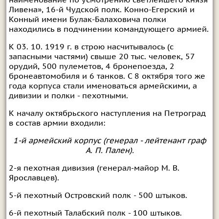
наименование по усмотрению светлейшего князя
Ливена», 16-й Чудской полк. Конно-Егерский и
Конный имени Булак-Балаховича полки
находились в подчинении командующего армией.
К 03. 10. 1919 г. в строю насчитывалось (с
запасными частями) свыше 20 тыс. человек, 57
орудий, 500 пулеметов, 4 бронепоезда, 2
бронеавтомобиля и 6 танков. С 8 октября того же
года корпуса стали именоваться армейскими, а
дивизии и полки - пехотными.
К началу октябрьского наступления на Петроград
в состав армии входили:
1-й армейский корпус (генерал - лейтенант граф
А. П. Пален).
2-я пехотная дивизия (генерал-майор М. В.
Ярославцев).
5-й пехотный Островский полк - 500 штыков.
6-й пехотный Талабский полк - 100 штыков.