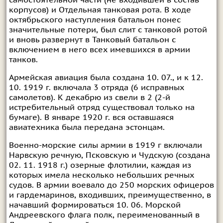
самостоятельной части (не входившей в состав
корпусов) и Отдельная танковая рота. В ходе
октябрьского наступления батальон понес
значительные потери, был слит с танковой ротой
и вновь развернут в Танковый батальон с
включением в него всех имевшихся в армии
танков.
Армейская авиация была создана 10. 07., и к 12.
10. 1919 г. включала 3 отряда (6 исправных
самолетов). К декабрю из свели в 2 (2-й
истребительный отряд существовал только на
бумаге). В январе 1920 г. вся оставшаяся
авиатехника была передана эстонцам.
Военно-морские силы армии в 1919 г включали
Нарвскую речную, Псковскую и Чудскую (создана
02. 11. 1918 г.) озерные флотилии, каждая из
которых имела несколько небольших речных
судов. В армии воевало до 250 морских офицеров
и гардемаринов, входивших, преимущественно, в
начавший формироваться 10. 06. Морской
Андреевского флага полк, переименованный в