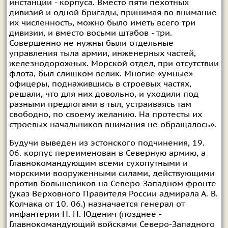
инстанции - корпуса. Вместо пяти пехотных
дивизий и одной бригады, принимая во внимание
их численность, можно было иметь всего три
дивизии, и вместо восьми штабов - три.
Совершенно не нужны были отдельные
управления тыла армии, инженерных частей,
железнодорожных. Морской отдел, при отсутствии
флота, был слишком велик. Многие «умные»
офицеры, поднажившись в строевых частях,
решали, что для них довольно, и уходили под
разными предлогами в тыл, устраиваясь там
свободно, по своему желанию. На протесты их
строевых начальников внимания не обращалось».
Будучи выведен из эстонского подчинения, 19.
06. корпус переименован в Северную армию, а
Главнокомандующим всеми сухопутными и
морскими вооруженными силами, действующими
против большевиков на Северо-Западном фронте
(указ Верховного Правителя России адмирала А. В.
Колчака от 10. 06.) назначается генерал от
инфантерии Н. Н. Юденич (позднее -
Главнокомандующий войсками Северо-Западного