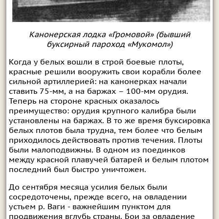
Канонерская лодка «Громовой» (бывший
буксирный пароход «Мукомол»)
Когда у белых вошли в строй боевые плоты,
красные решили вооружить свои корабли более
сильной артиллерией: на канонерках начали
ставить 75-мм, а на баржах – 100-мм орудия.
Теперь на стороне красных оказалось
преимущество: орудия крупного калибра были
установлены на баржах. В то же время буксировка
белых плотов была трудна, тем более что белым
приходилось действовать против течения. Плоты
были малоподвижны. В одном из поединков
между красной плавучей батарей и белым плотом
последний был быстро уничтожен.
До сентября месяца усилия белых были
сосредоточены, прежде всего, на овладении
устьем р. Ваги - важнейшим пунктом для
продвижения вглубь страны. Бои за овладение