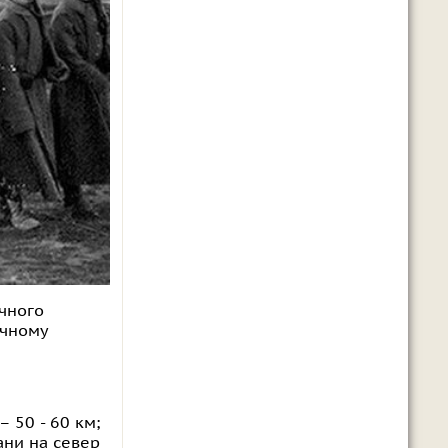
очного
очному
 50 - 60 км;
ани на север