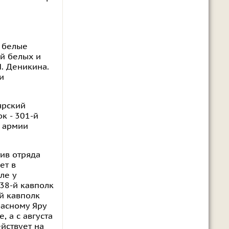
ы белые
й белых и
. Деникина.
и
ярский
к - 301-й
ы армии
тив отряда
ет в
ле у
 38-й кавполк
-й кавполк
расному Яру
 а с августа
йствует на