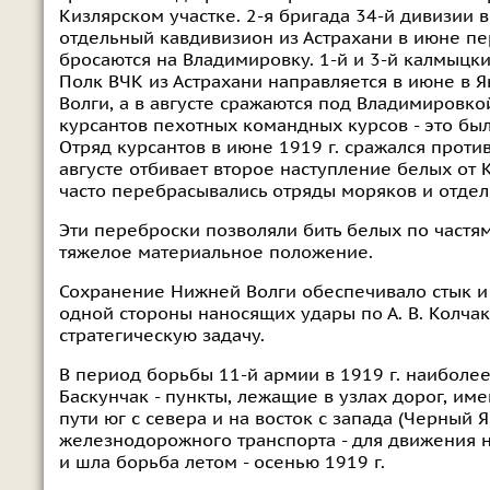
Кизлярском участке. 2-я бригада 34-й дивизии 
отдельный кавдивизион из Астрахани в июне пер
бросаются на Владимировку. 1-й и 3-й калмыцк
Полк ВЧК из Астрахани направляется в июне в Я
Волги, а в августе сражаются под Владимировко
курсантов пехотных командных курсов - это был
Отряд курсантов в июне 1919 г. сражался проти
августе отбивает второе наступление белых от 
часто перебрасывались отряды моряков и отде
Эти переброски позволяли бить белых по частям
тяжелое материальное положение.
Сохранение Нижней Волги обеспечивало стык и
одной стороны наносящих удары по А. В. Колчаку
стратегическую задачу.
В период борьбы 11-й армии в 1919 г. наиболе
Баскунчак - пункты, лежащие в узлах дорог, им
пути юг с севера и на восток с запада (Черный 
железнодорожного транспорта - для движения на 
и шла борьба летом - осенью 1919 г.