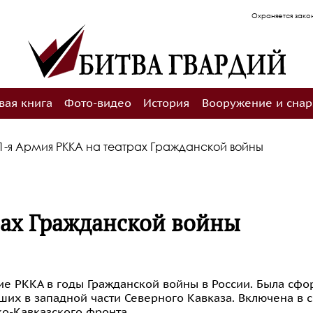
Охраняется законодательством РФ об
вая книга
Фото-видео
История
Вооружение и сна
1-я Армия РККА на театрах Гражданской войны
рах Гражданской войны
е РККА в годы Гражданской войны в России. Была сфо
вших в западной части Северного Кавказа. Включена в с
ко-Кавказского фронта.