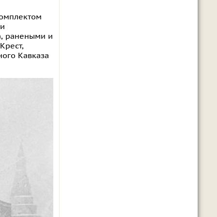
комплектом
 и
), ранеными и
Крест,
ного Кавказа