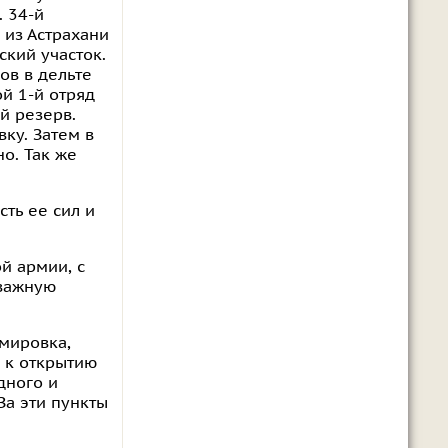
. 34-й
 из Астрахани
ский участок.
ов в дельте
ой 1-й отряд
й резерв.
ку. Затем в
о. Так же
ть ее сил и
й армии, с
 важную
мировка,
, к открытию
дного и
За эти пункты