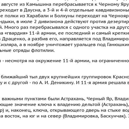
в августе из Камышина перебрасывается к Черному Яру
еходит в Даусна, а 3-й и 4-й отдельные кавдивизионы
ие полки из Харабали и Болхуны переходят на Чернояр
ндыки, в июле 2 дивизиона действуют против дезертир
й. Много раз перебрасывался с одного участка на друг
а «гвардия» 11-й армии, ее последний и самый крепки
в Драценко, а разбив его, направляется под Владимиров
Кизляра, а в ноябре уничтожает уральцев под Ганюшкин
льные отряды флотилии.
 - несмотря на окружение 11-й армии, на ограниченнос
 ближайший тыл двух крупнейших группировок Красно
 и с другой - по А. И. Деникину. И 11-я армия решала
е важными пунктами были Астрахань, Черный Яр, Влади
еющие значение ключа к владению дельтой (Астрахань)
Яр) и, наконец, ключа, открывающего дверь на стыке во
восток, на юг и на север (Владимировка, Баскунчак). 