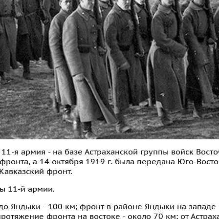
 11-я армия - на базе Астраханской группы войск Вост
 фронта, а 14 октября 1919 г. была передана Юго-Вост
Кавказский фронт.
вы 11-й армии.
о Яндыки - 100 км; фронт в районе Яндыки на западе –
протяжение фронта на востоке - около 70 км; от Астрах