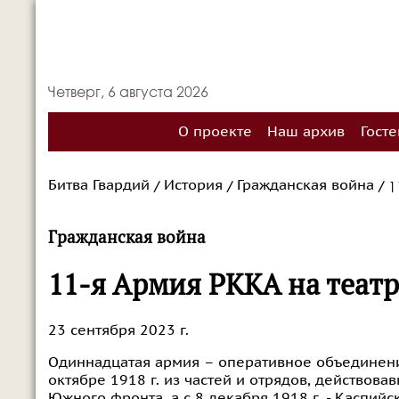
Четверг, 6 августа 2026
О проекте
Наш архив
Госте
Битва Гвардий
История
Гражданская война
1
/
/
/
Гражданская война
11-я Армия РККА на теат
23 сентября 2023 г.
Одиннадцатая армия – оперативное объединени
октябре 1918 г. из частей и отрядов, действова
Южного фронта, а с 8 декабря 1918 г. - Каспийс