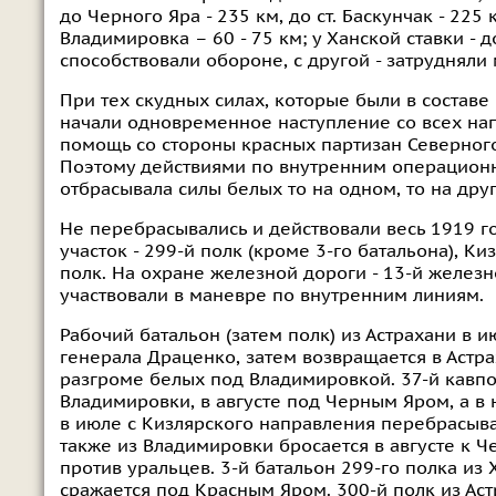
до Черного Яра - 235 км, до ст. Баскунчак - 225
Владимировка – 60 - 75 км; у Ханской ставки - 
способствовали обороне, с другой - затруднял
При тех скудных силах, которые были в составе 
начали одновременное наступление со всех нап
помощь со стороны красных партизан Северного
Поэтому действиями по внутренним операционн
отбрасывала силы белых то на одном, то на дру
Не перебрасывались и действовали весь 1919 г
участок - 299-й полк (кроме 3-го батальона), К
полк. На охране железной дороги - 13-й желез
участвовали в маневре по внутренним линиям.
Рабочий батальон (затем полк) из Астрахани в 
генерала Драценко, затем возвращается в Астрах
разгроме белых под Владимировкой. 37-й кавпо
Владимировки, в августе под Черным Яром, а в 
в июле с Кизлярского направления перебрасывае
также из Владимировки бросается в августе к Ч
против уральцев. 3-й батальон 299-го полка из
сражается под Красным Яром. 300-й полк из Аст