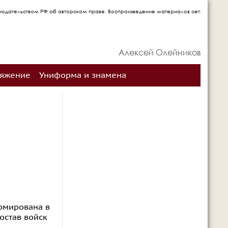
 авторском праве. Воспроизведение материалов сетевого издания запрещается без п
Алексей Олейников
ряжение
Униформа и знамена
рмирована в
остав войск