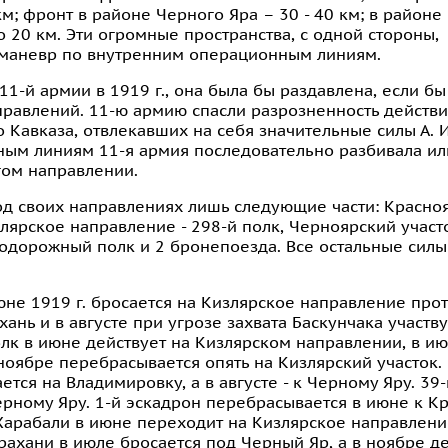
 км; фронт в районе Черного Яра – 30 - 40 км; в районе
до 20 км. Эти огромные пространства, с одной стороны,
и маневр по внутренним операционным линиям.
11-й армии в 1919 г., она была бы раздавлена, если б
равлений. 11-ю армию спасли разрозненность действи
 Кавказа, отвлекавших на себя значительные силы А. И
ым линиям 11-я армия последовательно разбивала ил
гом направлении.
од своих направлениях лишь следующие части: Красно
излярское направление - 298-й полк, Черноярский участо
нодорожный полк и 2 бронепоезда. Все остальные сил
июне 1919 г. бросается на Кизлярское направление про
ань и в августе при угрозе захвата Баскунчака участву
лк в июне действует на Кизлярском направлении, в ию
ноябре перебрасывается опять на Кизлярский участок.
тся на Владимировку, а в августе - к Черному Яру. 39
ерному Яру. 1-й эскадрон перебрасывается в июне к К
 Харабали в июне переходит на Кизлярское направление,
рахани в июле бросается под Черный Яр, а в ноябре де