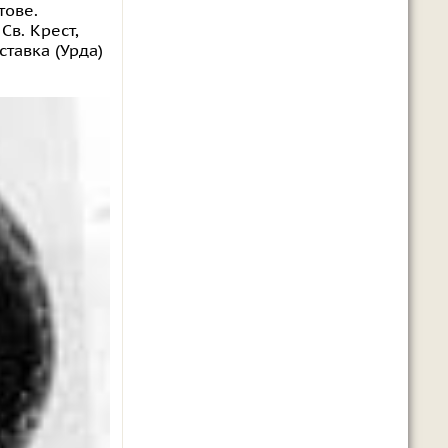
тове.
Св. Крест,
ставка (Урда)