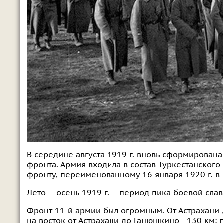
В середине августа 1919 г. вновь сформирована
фронта. Армия входила в состав Туркестанского
фронту, переименованному 16 января 1920 г. в 
Лето – осень 1919 г. – период пика боевой сла
Фронт 11-й армии был огромным. От Астрахани д
на восток от Астрахани до Ганюшкино - 130 км; 