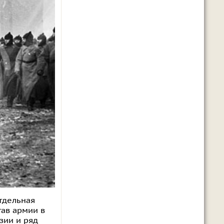
тдельная
тав армии в
зии и ряд