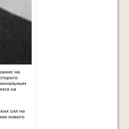
ование на
которого
ациональным
имся на
ких сил на
нии нового