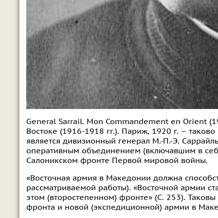
General Sarrail. Mon Соmmandement en Orient (1
Востоке (1916-1918 гг.). Париж, 1920 г. – так
является дивизионный генерал М.-П.-Э. Сарра
оперативным объединением (включавшим в себя
Салоникском фронте Первой мировой войны.
«Восточная армия в Македонии должна способст
рассматриваемой работы). «Восточной армии ст
этом (второстепенном) фронте» (С. 253). Таков
фронта и новой (экспедиционной) армии в Мак