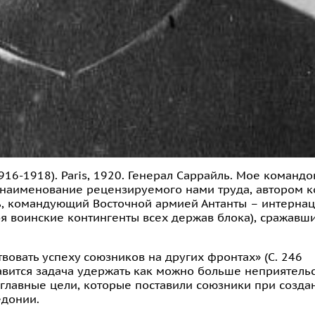
916-1918). Paris, 1920. Генерал Саррайль. Мое команд
ово наименование рецензируемого нами труда, автором 
йль, командующий Восточной армией Антанты – интерн
 воинские контингенты всех держав блока), сражавш
вовать успеху союзников на других фронтах» (С. 246
авится задача удержать как можно больше неприятельс
ы главные цели, которые поставили союзники при созда
едонии.