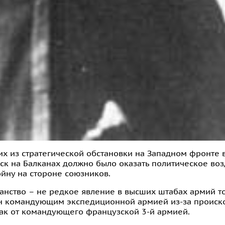
х из стратегической обстановки на Западном фронте 
ойск на Балканах должно было оказать политическое во
ойну на стороне союзников.
анство – не редкое явление в высших штабах армий то
чен командующим экспедиционной армией из-за происк
как от командующего французской 3-й армией.