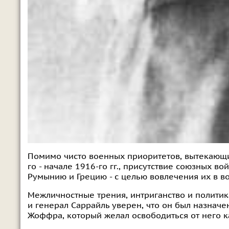
Помимо чисто военных приоритетов, вытекающи
го - начале 1916-го гг., присутствие союзных в
Румынию и Грецию - с целью вовлечения их в в
Межличностные трения, интриганство и политик
и генерал Саррайль уверен, что он был назна
Жоффра, который желал освободиться от него 