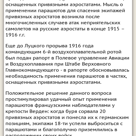
оснащенных привязными аэростатами. Мысль о
применении парашютов для спасения экипажей
привязных аэростатов возникла после
многочисленных случаев атак неприятельских
самолетов на русские аэростаты в конце 1915 –
1916 г.г.
Еще до Луцкого прорыва 1916 года
командующим 6-й воздухоплавательной ротой
был подан рапорт в Полевое управление Авиации
и Воздухоплавания при Штабе Верховного
Главнокомандующего - в рапорте обосновывалась
необходимость применения парашютов в частях,
оснащенных привязными аэростатами.
Положительное решение данного вопроса
простимулировал удачный опыт применения
парашютов французскими наблюдателями у
крепости Верден: когда буря сорвала 20
привязных аэростатов и понесла их к германским
позициям, экипажи 18-ти успели выброситься с
парашютами и благополучно приземлились в
расположении своих войск.