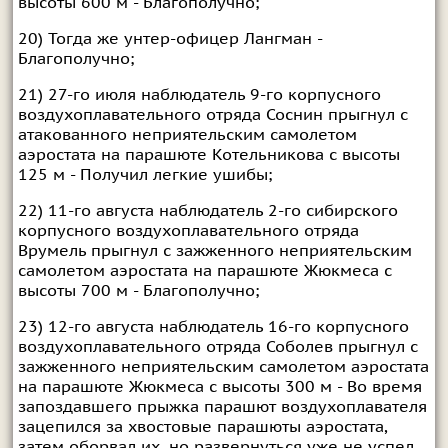
высоты 600 м - Благополучно;
20) Тогда же унтер-офицер Лангман -
Благополучно;
21) 27-го июля наблюдатель 9-го корпусного
воздухоплавательного отряда Соснин прыгнул с
атакованного неприятельским самолетом
аэростата на парашюте Котельникова с высоты
125 м - Получил легкие ушибы;
22) 11-го августа наблюдатель 2-го сибирского
корпусного воздухоплавательного отряда
Врумель прыгнул с зажженного неприятельским
самолетом аэростата на парашюте Жюкмеса с
высоты 700 м - Благополучно;
23) 12-го августа наблюдатель 16-го корпусного
воздухоплавательного отряда Соболев прыгнул с
зажженного неприятельским самолетом аэростата
на парашюте Жюкмеса с высоты 300 м - Во время
запоздавшего прыжка парашют воздухоплавателя
зацепился за хвостовые парашюты аэростата,
затем оборвал их, но развернуться уже не успел.