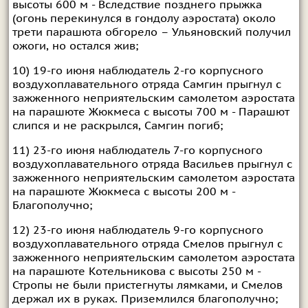
высоты 600 м - Вследствие позднего прыжка
(огонь перекинулся в гондолу аэростата) около
трети парашюта обгорело – Ульяновский получил
ожоги, но остался жив;
10) 19-го июня наблюдатель 2-го корпусного
воздухоплавательного отряда Самгин прыгнул с
зажженного неприятельским самолетом аэростата
на парашюте Жюкмеса с высоты 700 м - Парашют
слипся и не раскрылся, Самгин погиб;
11) 23-го июня наблюдатель 7-го корпусного
воздухоплавательного отряда Васильев прыгнул с
зажженного неприятельским самолетом аэростата
на парашюте Жюкмеса с высоты 200 м -
Благополучно;
12) 23-го июня наблюдатель 9-го корпусного
воздухоплавательного отряда Смелов прыгнул с
зажженного неприятельским самолетом аэростата
на парашюте Котельникова с высоты 250 м -
Стропы не были пристегнуты лямками, и Смелов
держал их в руках. Приземлился благополучно;