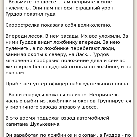
- Возьмите по шоссе... Там неприятельские
пулеметы. Они нам наносят страшный урон.
Гурдов покатил туда.
Скорострелка показала себя великолепно.
Впереди лесок. В нем засады. Их все уложили. За
ними Гурдов видит ложбинку впереди. За нею
пулеметы, а по ложбинке перебегают люди,
занимая окопы к северу, на Ласк... Гурдов
мгновенно сообразил положение дела и сейчас
же открыл беспощадный огонь и по ложбине, и по
окопам.
Прибегает унтер-офицер наблюдательного поста.
- Ваши снаряды ложатся отлично. Неприятель
частью выбит из ложбинки и окопов. Группируется
у кирпичного завода вправо у шоссе.
В это время подъехал взвод автомобилей
капитана Шулькевича.
Он заработал по ложбинке и окопам, а Гурдов - по