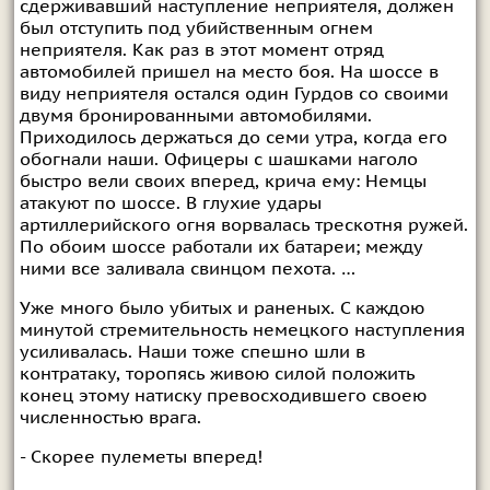
сдерживавший наступление неприятеля, должен
был отступить под убийственным огнем
неприятеля. Как раз в этот момент отряд
автомобилей пришел на место боя. На шоссе в
виду неприятеля остался один Гурдов со своими
двумя бронированными автомобилями.
Приходилось держаться до семи утра, когда его
обогнали наши. Офицеры с шашками наголо
быстро вели своих вперед, крича ему: Немцы
атакуют по шоссе. В глухие удары
артиллерийского огня ворвалась трескотня ружей.
По обоим шоссе работали их батареи; между
ними все заливала свинцом пехота. …
Уже много было убитых и раненых. С каждою
минутой стремительность немецкого наступления
усиливалась. Наши тоже спешно шли в
контратаку, торопясь живою силой положить
конец этому натиску превосходившего своею
численностью врага.
- Скорее пулеметы вперед!