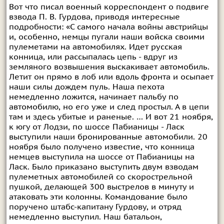
Вот что писал военный корреспондент о подвиге
взвода П. В. Гурдова, приводя интересные
подробности: «С самого начала войны австрийцы
и, особенно, немцы пугали наши войска своими
пулеметами на автомобилях. Идет русская
конница, или рассыпалась цепь - вдруг из
земляного возвышения выскакивает автомобиль.
Летит он прямо в лоб или вдоль фронта и осыпает
наши силы дождем пуль. Наша пехота
немедленно ложится, начинает пальбу по
автомобилю, но его уже и след простыл. А в цепи
там и здесь убитые и раненые. … И вот 21 ноября,
к югу от Лодзи, по шоссе Пабианицы - Ласк
выступили наши бронированные автомобили. 20
ноября было получено известие, что конница
немцев выступила на шоссе от Пабианицы на
Ласк. Было приказано выступить двум взводам
пулеметных автомобилей со скорострельной
пушкой, делающей 300 выстрелов в минуту и
атаковать эти колонны. Командование было
поручено штабс-капитану Гурдову, и отряд
немедленно выступил. Наш батальон,