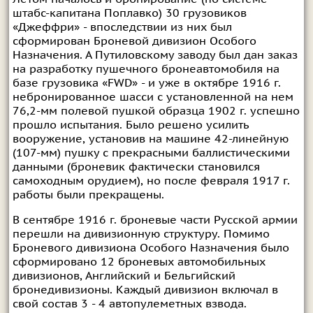
штабс-капитана Поплавко) 30 грузовиков
«Джеффри» - впоследствии из них был
сформирован Броневой дивизион Особого
Назначения. А Путиловскому заводу был дан заказ
на разработку пушечного бронеавтомобиля на
базе грузовика «FWD» - и уже в октябре 1916 г.
небронированное шасси с установленной на нем
76,2-мм полевой пушкой образца 1902 г. успешно
прошло испытания. Было решено усилить
вооружение, установив на машине 42-линейную
(107-мм) пушку с прекрасными баллистическими
данными (броневик фактически становился
самоходным орудием), но после февраля 1917 г.
работы были прекращены.
В сентябре 1916 г. броневые части Русской армии
перешли на дивизионную структуру. Помимо
Броневого дивизиона Особого Назначения было
сформировано 12 броневых автомобильных
дивизионов, Английский и Бельгийский
бронедивизионы. Каждый дивизион включал в
свой состав 3 - 4 автопулеметных взвода.