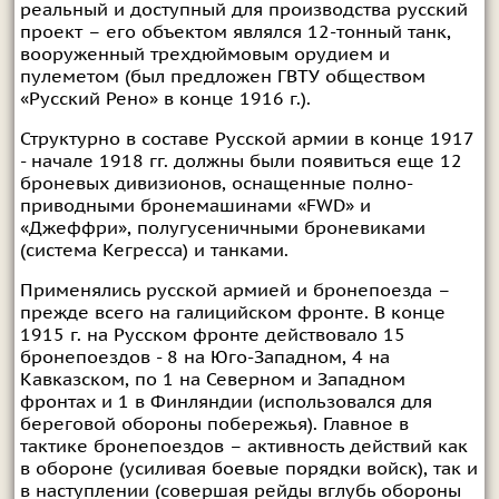
реальный и доступный для производства русский
проект – его объектом являлся 12-тонный танк,
вооруженный трехдюймовым орудием и
пулеметом (был предложен ГВТУ обществом
«Русский Рено» в конце 1916 г.).
Структурно в составе Русской армии в конце 1917
- начале 1918 гг. должны были появиться еще 12
броневых дивизионов, оснащенные полно-
приводными бронемашинами «FWD» и
«Джеффри», полугусеничными броневиками
(система Кегресса) и танками.
Применялись русской армией и бронепоезда –
прежде всего на галицийском фронте. В конце
1915 г. на Русском фронте действовало 15
бронепоездов - 8 на Юго-Западном, 4 на
Кавказском, по 1 на Северном и Западном
фронтах и 1 в Финляндии (использовался для
береговой обороны побережья). Главное в
тактике бронепоездов – активность действий как
в обороне (усиливая боевые порядки войск), так и
в наступлении (совершая рейды вглубь обороны