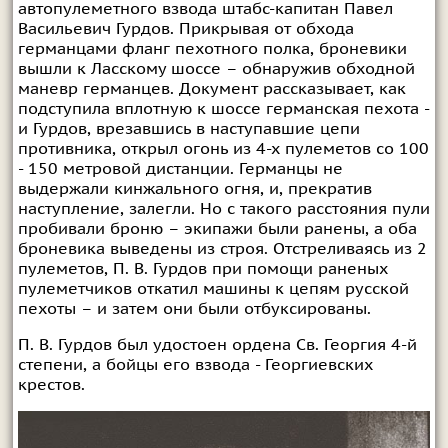
автопулеметного взвода штабс-капитан Павел
Васильевич Гурдов. Прикрывая от обхода
германцами фланг пехотного полка, броневики
вышли к Ласскому шоссе – обнаружив обходной
маневр германцев. Документ рассказывает, как
подступила вплотную к шоссе германская пехота -
и Гурдов, врезавшись в наступавшие цепи
противника, открыл огонь из 4-х пулеметов со 100
- 150 метровой дистанции. Германцы не
выдержали кинжального огня, и, прекратив
наступление, залегли. Но с такого расстояния пули
пробивали броню – экипажи были ранены, а оба
броневика выведены из строя. Отстреливаясь из 2
пулеметов, П. В. Гурдов при помощи раненых
пулеметчиков откатил машины к цепям русской
пехоты – и затем они были отбуксированы.
П. В. Гурдов был удостоен ордена Св. Георгия 4-й
степени, а бойцы его взвода - Георгиевских
крестов.