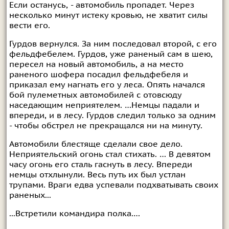
Если останусь, - автомобиль пропадет. Через
несколько минут истеку кровью, не хватит силы
вести его.
Гурдов вернулся. За ним последовал второй, с его
фельдфебелем. Гурдов, уже раненый сам в шею,
пересел на новый автомобиль, а на место
раненого шофера посадил фельдфебеля и
приказал ему нагнать его у леса. Опять начался
бой пулеметных автомобилей с отовсюду
наседающим неприятелем. …Немцы падали и
впереди, и в леcy. Гурдов следил только за одним
- чтобы обстрел не прекращался ни на минуту.
Автомобили блестяще сделали свое дело.
Неприятельский огонь стал стихать. … В девятом
часу огонь его сталь гаснуть в лесу. Впереди
немцы отхлынули. Весь путь их был устлан
трупами. Враги едва успевали подхватывать своих
раненых...
...Встретили командира полка.…