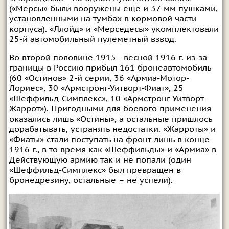
(«Мерсы» были вооружены еще и 37-мм пушками,
установленными на тумбах в кормовой части
корпуса). «Ллойд» и «Мерседесы» укомплектовали
25-й автомобильный пулеметный взвод.
Во второй половине 1915 - весной 1916 г. из-за
границы в Россию прибыл 161 бронеавтомобиль
(60 «Остинов» 2-й серии, 36 «Армиа-Мотор-
Лориес», 30 «Армстронг-Уитворт-Фиат», 25
«Шеффильд-Симплекс», 10 «Армстронг-Уитворт-
Жаррот»). Пригодными для боевого применения
оказались лишь «Остины», а остальные пришлось
дорабатывать, устранять недостатки. «Жарроты» и
«Фиаты» стали поступать на фронт лишь в конце
1916 г., в то время как «Шеффильды» и «Армиа» в
Действующую армию так и не попали (один
«Шеффильд-Симплекс» был превращен в
бронедрезину, остальные – не успели).