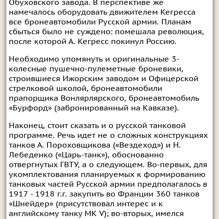
Обуховского завода. В перспективе же
намечалось оборудовать движителем Кегресса
все бронеавтомобили Русской армии. Планам
сбыться было не суждено: помешала революция,
после которой А. Кегресс покинул Россию.
Необходимо упомянуть и оригинальные 3-
колесные пушечно-пулеметные броневики,
строившиеся Ижорским заводом и Офицерской
стрелковой школой, бронеавтомобили
прапорщика Вонлярлярского, бронеавтомобиль
«Бурфорд» (забронированный на Кавказе).
Наконец, стоит сказать и о русской танковой
программе. Речь идет не о сложных конструкциях
танков А. Пороховщикова («Вездеход») и Н.
Лебеденко («Царь-танк»), обоснованно
отвергнутых ГВТУ, а о следующем. Во-первых, для
укомплектования планируемых к формированию
танковых частей Русской армии предполагалось в
1917 - 1918 г.г. закупить во Франции 360 танков
«Шнейдер» (присутствовал интерес и к
английскому танку MK V); во-вторых, имелся