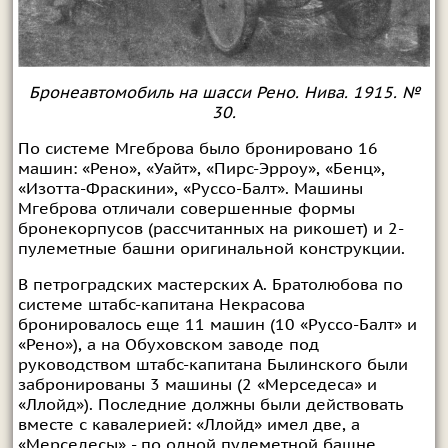
Бронеавтомобиль на шасси Рено. Нива. 1915. №
30.
По системе Мгеброва было бронировано 16
машин: «Рено», «Уайт», «Пирс-Эрроу», «Бенц»,
«Изотта-Фраскини», «Руссо-Балт». Машины
Мгеброва отличали совершенные формы
бронекорпусов (рассчитанных на рикошет) и 2-
пулеметные башни оригинальной конструкции.
В петроградских мастерских А. Братолюбова по
системе штабс-капитана Некрасова
бронировалось еще 11 машин (10 «Руссо-Балт» и
«Рено»), а на Обуховском заводе под
руководством штабс-капитана Былинского были
забронированы 3 машины (2 «Мерседеса» и
«Ллойд»). Последние должны были действовать
вместе с кавалерией: «Ллойд» имел две, а
«Мерседесы» - по одной пулеметной башне