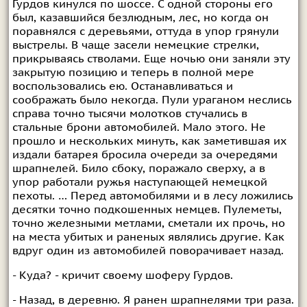
Гурдов кинулся по шоссе. С одной стороны его
был, казавшийся безлюдным, лес, но когда он
поравнялся с деревьями, оттуда в упор грянули
выстрелы. В чаще засели немецкие стрелки,
прикрываясь стволами. Еще ночью они заняли эту
закрытую позицию и теперь в полной мере
воспользовались ею. Останавливаться и
соображать было некогда. Пули ураганом неслись
справа точно тысячи молотков стучались в
стальные брони автомобилей. Мало этого. Не
прошло и нескольких минуть, как заметившая их
издали батарея бросила очереди за очередями
шрапнелей. Било сбоку, поражало сверху, а в
упор работали ружья наступающей немецкой
пехоты. … Перед автомобилями и в лесу ложились
десятки точно подкошенных немцев. Пулеметы,
точно железными метлами, сметали их прочь, но
на места убитых и раненых являлись другие. Как
вдруг один из автомобилей поворачивает назад.
- Куда? - кричит своему шоферу Гурдов.
- Назад, в деревню. Я ранен шрапнелями три раза.