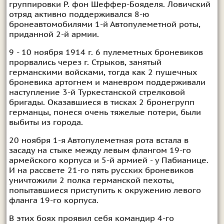
группировки Р. фон Шеффер-Бояделя. Ловичский
отряд активно поддерживался 8-ю
бронеавтомобилями 1-й Автопулеметной роты,
приданной 2-й армии.
9 - 10 ноября 1914 г. 6 пулеметных броневиков
прорвались через г. Стрыков, занятый
германскими войсками, тогда как 2 пушечных
броневика артогнем и маневром поддерживали
наступление 3-й Туркестанской стрелковой
бригады. Оказавшиеся в тисках 2 бронегрупп
германцы, понеся очень тяжелые потери, были
выбиты из города.
20 ноября 1-я Автопулеметная рота встала в
засаду на стыке между левым флангом 19-го
армейского корпуса и 5-й армией - у Пабианице.
И на рассвете 21-го пять русских броневиков
уничтожили 2 полка германской пехоты,
попытавшиеся приступить к окружению левого
фланга 19-го корпуса.
В этих боях проявил себя командир 4-го