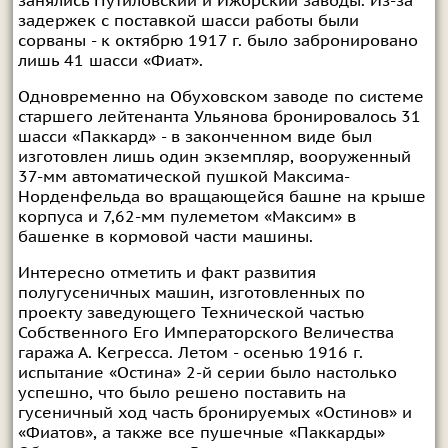
занялись Путиловский и Ижорский заводы. Из-за
задержек с поставкой шасси работы были
сорваны - к октябрю 1917 г. было забронировано
лишь 41 шасси «Фиат».
Одновременно на Обуховском заводе по системе
старшего лейтенанта Ульянова бронировалось 31
шасси «Паккард» - в законченном виде был
изготовлен лишь один экземпляр, вооруженный
37-мм автоматической пушкой Максима-
Норденфельда во вращающейся башне на крыше
корпуса и 7,62-мм пулеметом «Максим» в
башенке в кормовой части машины.
Интересно отметить и факт развития
полугусеничных машин, изготовленных по
проекту заведующего Технической частью
Собственного Его Императорского Величества
гаража А. Кегресса. Летом - осенью 1916 г.
испытание «Остина» 2-й серии было настолько
успешно, что было решено поставить на
гусеничный ход часть бронируемых «Остинов» и
«Фиатов», а также все пушечные «Паккарды»