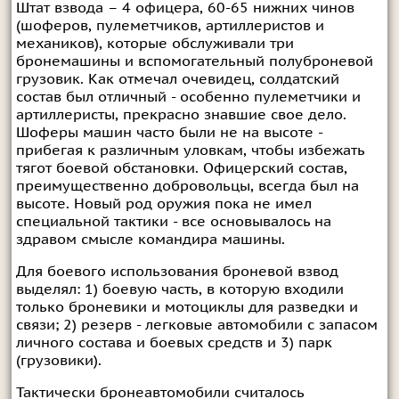
Штат взвода – 4 офицера, 60-65 нижних чинов
(шоферов, пулеметчиков, артиллеристов и
механиков), которые обслуживали три
бронемашины и вспомогательный полуброневой
грузовик. Как отмечал очевидец, солдатский
состав был отличный - особенно пулеметчики и
артиллеристы, прекрасно знавшие свое дело.
Шоферы машин часто были не на высоте -
прибегая к различным уловкам, чтобы избежать
тягот боевой обстановки. Офицерский состав,
преимущественно добровольцы, всегда был на
высоте. Новый род оружия пока не имел
специальной тактики - все основывалось на
здравом смысле командира машины.
Для боевого использования броневой взвод
выделял: 1) боевую часть, в которую входили
только броневики и мотоциклы для разведки и
связи; 2) резерв - легковые автомобили с запасом
личного состава и боевых средств и 3) парк
(грузовики).
Тактически бронеавтомобили считалось