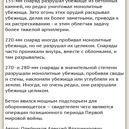
155-мм снаряд разрушал убежище из бетонных
камней, но редко уничтожал монолитные
убежища. Зато огонь этих орудий раскрывал
убежища, делая их более заметными, приводя к
их растрескиванию - и этим облегчая задачу
более тяжелой артиллерии.
220-мм снаряд иногда пробивал монолитные
убежища, но не разрушал их целиком. Снаряды
часто проникали внутрь, вместе с обломками, и
там разрывались.
270- и 280-мм снаряды в значительной степени
разрушали монолитные убежища, пробивая своды
и стены, наклоняли убежища или углубляли их в
землю. Иногда, но очень редко, они разрушали
убежища целиком.
Бетон явился мощным подспорьем для
обороняющегося – свидетелем чего являются
операции позиционного периода Первой
мировой войны.
Автор:
Олейников Алексей Владимирович