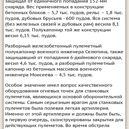
защищал от единичного попадания 152-мм
снаряда. Вес применяемых в конструкции
бетонных блоков – 5,7 тыс. пудов, рельс – 1,8 тыс.
пудов, дубовых брусьев - 600 пудов. Вся система
(без железных связей и дубовых рам) весила 8,1
тыс. пудов. Полукапонир той же конструкции
весил 6,15 тыс. пудов.
Разборный железобетонный пулеметный
полукапонир военного инженера Селютина, также
защищавший от попадания 6-дюймового снаряда,
весил 4,6 тыс. пудов, а разборный пулеметный
капонир из бетонных массивов военного
инженера Моисеева – 4,5 тыс. пудов.
Особое значение имел вопрос качественного
оборудования огневых точек для станковых
пулеметов, являющихся основой оборонительной
системы. Самым серьезным врагом для станковых
пулеметов была полевая легкая артиллерия.
Именно от этой артиллерии и должны были быть,
в первую очередь, сконструированы закрытия для
действующих пулеметов. Во время обстрела