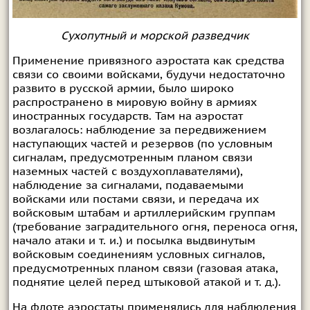
Сухопутный и морской разведчик
Применение привязного аэростата как средства
связи со своими войсками, будучи недостаточно
развито в русской армии, было широко
распространено в мировую войну в армиях
иностранных государств. Там на аэростат
возлагалось: наблюдение за передвижением
наступающих частей и резервов (по условным
сигналам, предусмотренным планом связи
наземных частей с воздухоплавателями),
наблюдение за сигналами, подаваемыми
войсками или постами связи, и передача их
войсковым штабам и артиллерийским группам
(требование заградительного огня, переноса огня,
начало атаки и т. и.) и посылка выдвинутым
войсковым соединениям условных сигналов,
предусмотренных планом связи (газовая атака,
поднятие целей перед штыковой атакой и т. д.).
На флоте аэростаты применялись для наблюдения