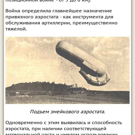
позиционной войне - от 5 до 8 км).
Война определила главнейшее назначение
привязного аэростата - как инструмента для
обслуживания артиллерии, преимущественно
тяжелой.
Подъем змейкового аэростата.
Одновременно с этим выявилась и способность
аэростата, при наличии соответствующей
материальной части и умелом использовании,